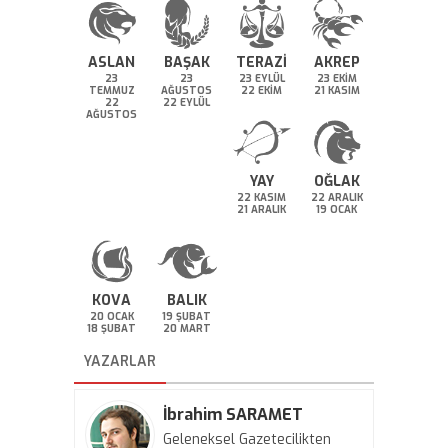
ASLAN
BAŞAK
TERAZİ
AKREP
23
23
23 EYLÜL
23 EKİM
TEMMUZ
AĞUSTOS
22 EKİM
21 KASIM
22
22 EYLÜL
AĞUSTOS
YAY
OĞLAK
22 KASIM
22 ARALIK
21 ARALIK
19 OCAK
KOVA
BALIK
20 OCAK
19 ŞUBAT
18 ŞUBAT
20 MART
YAZARLAR
İbrahim SARAMET
Geleneksel Gazetecilikten