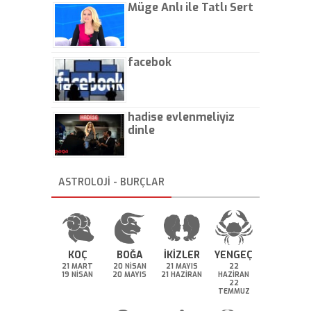
Müge Anlı ile Tatlı Sert
facebok
hadise evlenmeliyiz
dinle
ASTROLOJİ - BURÇLAR
KOÇ
BOĞA
İKİZLER
YENGEÇ
21 MART
20 NİSAN
21 MAYIS
22
19 NİSAN
20 MAYIS
21 HAZİRAN
HAZİRAN
22
TEMMUZ