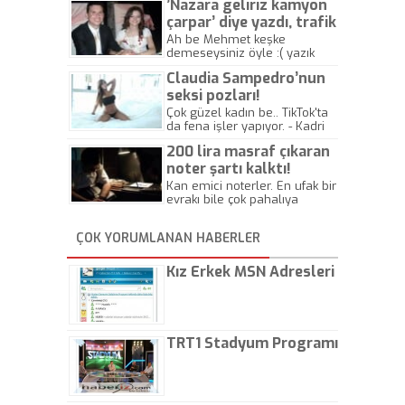
’Nazara geliriz kamyon
çarpar’ diye yazdı, trafik
kazasında öldü!
Ah be Mehmet keşke
demeseysiniz öyle :( yazık
canlara.... - Abdullah Kadir
Claudia Sampedro’nun
seksi pozları!
Çok güzel kadın be.. TikTok'ta
da fena işler yapıyor. - Kadri
Beylik
200 lira masraf çıkaran
noter şartı kalktı!
Kan emici noterler. En ufak bir
evrakı bile çok pahalıya
yapıyorlar. Allah ellerine
düşürmesin. Çok paranızı
ÇOK YORUMLANAN HABERLER
kaptırıyorsunuz. - Kayhan
Gezenti
Kız Erkek MSN Adresleri
TRT1 Stadyum Programı