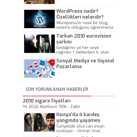
WordPress nedir?
Özellikleri nelerdir?
Wordpress'in nasıl bir blog
sistemi olduğunu öğrenmeniz
için hazırlanmış bir yazıdır.
Tarkan 2010 eurovision
şarkısı
Geçtiğimiz yıl her şeye
rağmen 1. beklerken 4. olan
hadiseli Türkiye, sadece vücut
Sosyal Medya ve Siyasal
gösterisinin bu yarışmada
önemli olmadığını anlamıştır.
Pazarlama
Bu yıl Megastar Tarkan
geliyor, sahneye!
SON YORUMLANAN HABERLER
2010 sigara fiyatları
Yıl 2026 Marlboro 110tl - Zafer
Konya’da 4 kardeş
yangında yaşamını
yitirdi
Suriyelide olsa can insan
üzülüyor. - Umran Uraz