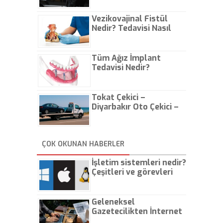
Vezikovajinal Fistül
Nedir? Tedavisi Nasıl
Olur?
Tüm Ağız İmplant
Tedavisi Nedir?
Tokat Çekici –
Diyarbakır Oto Çekici –
İstanbul Oto Çekici
ÇOK OKUNAN HABERLER
İşletim sistemleri nedir?
Çeşitleri ve görevleri
nelerdir?
Geleneksel
Gazetecilikten İnternet
Gazeteciliğine!