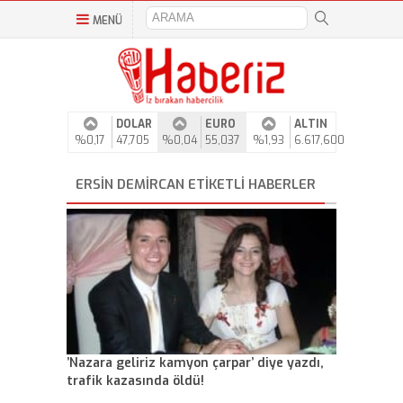
MENÜ
DOLAR
EURO
ALTIN
%0,17
47,705
%0,04
55,037
%1,93
6.617,600
ERSIN DEMIRCAN ETIKETLI HABERLER
’Nazara geliriz kamyon çarpar’ diye yazdı,
trafik kazasında öldü!