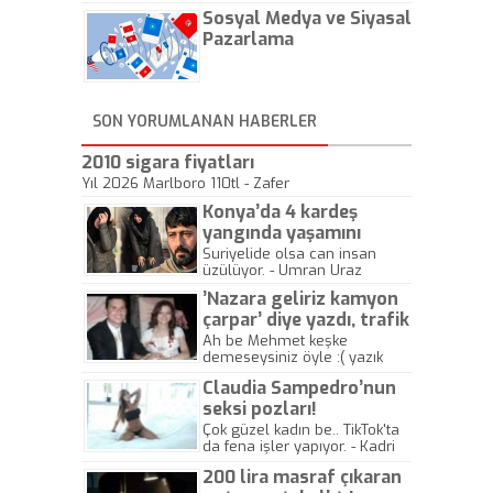
hadiseli Türkiye, sadece vücut
Sosyal Medya ve Siyasal
gösterisinin bu yarışmada
önemli olmadığını anlamıştır.
Pazarlama
Bu yıl Megastar Tarkan
geliyor, sahneye!
SON YORUMLANAN HABERLER
2010 sigara fiyatları
Yıl 2026 Marlboro 110tl - Zafer
Konya’da 4 kardeş
yangında yaşamını
yitirdi
Suriyelide olsa can insan
üzülüyor. - Umran Uraz
’Nazara geliriz kamyon
çarpar’ diye yazdı, trafik
kazasında öldü!
Ah be Mehmet keşke
demeseysiniz öyle :( yazık
canlara.... - Abdullah Kadir
Claudia Sampedro’nun
seksi pozları!
Çok güzel kadın be.. TikTok'ta
da fena işler yapıyor. - Kadri
Beylik
200 lira masraf çıkaran