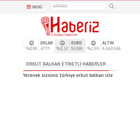
MENÜ
DOLAR
EURO
ALTIN
%0,18
47,711
%0,32
55,188
%2,59
6.660,545
ERKUT BALKAN ETIKETLI HABERLER
Yetenek sizsiniz türkiye erkut balkan izle