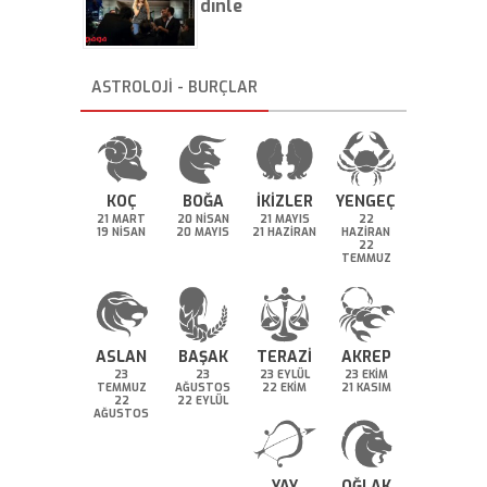
dinle
ASTROLOJİ - BURÇLAR
KOÇ
BOĞA
İKİZLER
YENGEÇ
21 MART
20 NİSAN
21 MAYIS
22
19 NİSAN
20 MAYIS
21 HAZİRAN
HAZİRAN
22
TEMMUZ
ASLAN
BAŞAK
TERAZİ
AKREP
23
23
23 EYLÜL
23 EKİM
TEMMUZ
AĞUSTOS
22 EKİM
21 KASIM
22
22 EYLÜL
AĞUSTOS
YAY
OĞLAK