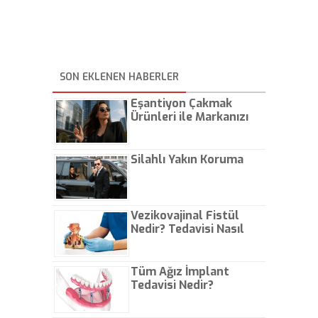
SON EKLENEN HABERLER
Eşantiyon Çakmak
Ürünleri ile Markanızı
Günlük Hayatta Öne
Çıkarın
Silahlı Yakın Koruma
Vezikovajinal Fistül
Nedir? Tedavisi Nasıl
Olur?
Tüm Ağız İmplant
Tedavisi Nedir?