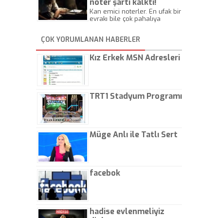
noter şartı kalktı!
Kan emici noterler. En ufak bir
evrakı bile çok pahalıya
yapıyorlar. Allah ellerine
düşürmesin. Çok paranızı
ÇOK YORUMLANAN HABERLER
kaptırıyorsunuz. - Kayhan
Gezenti
Kız Erkek MSN Adresleri
TRT1 Stadyum Programı
Müge Anlı ile Tatlı Sert
facebok
hadise evlenmeliyiz