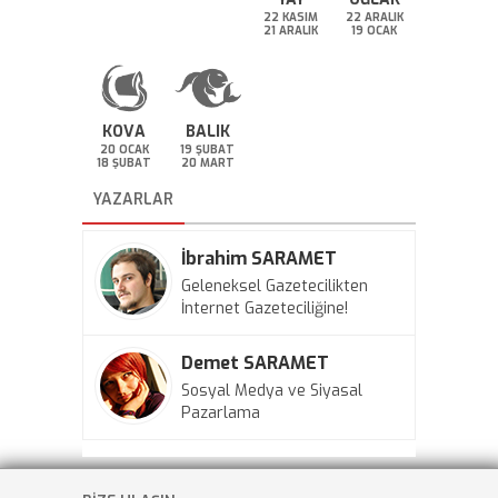
22 KASIM
22 ARALIK
21 ARALIK
19 OCAK
KOVA
BALIK
20 OCAK
19 ŞUBAT
18 ŞUBAT
20 MART
YAZARLAR
İbrahim SARAMET
Geleneksel Gazetecilikten
İnternet Gazeteciliğine!
Demet SARAMET
Sosyal Medya ve Siyasal
Pazarlama