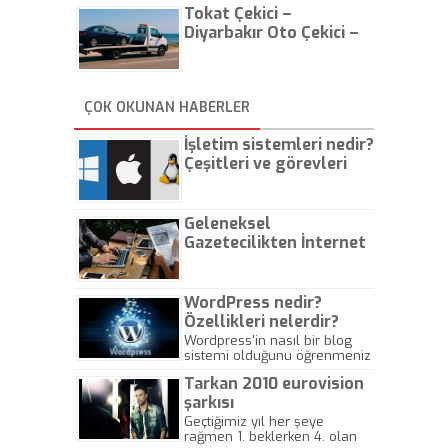
Tokat Çekici –
Diyarbakır Oto Çekici –
İstanbul Oto Çekici
ÇOK OKUNAN HABERLER
İşletim sistemleri nedir?
Çeşitleri ve görevleri
nelerdir?
Geleneksel
Gazetecilikten İnternet
Gazeteciliğine!
WordPress nedir?
Özellikleri nelerdir?
Wordpress'in nasıl bir blog
sistemi olduğunu öğrenmeniz
için hazırlanmış bir yazıdır.
Tarkan 2010 eurovision
şarkısı
Geçtiğimiz yıl her şeye
rağmen 1. beklerken 4. olan