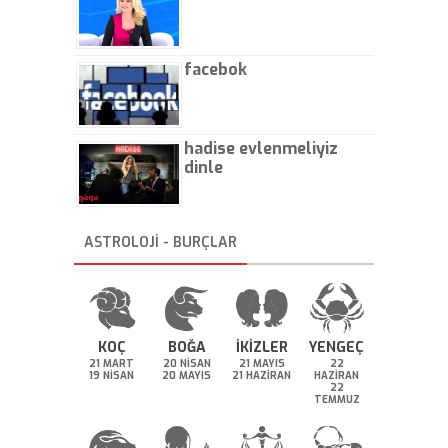
facebok
hadise evlenmeliyiz
dinle
ASTROLOJİ - BURÇLAR
KOÇ
BOĞA
İKİZLER
YENGEÇ
21 MART
20 NİSAN
21 MAYIS
22
19 NİSAN
20 MAYIS
21 HAZİRAN
HAZİRAN
22
TEMMUZ