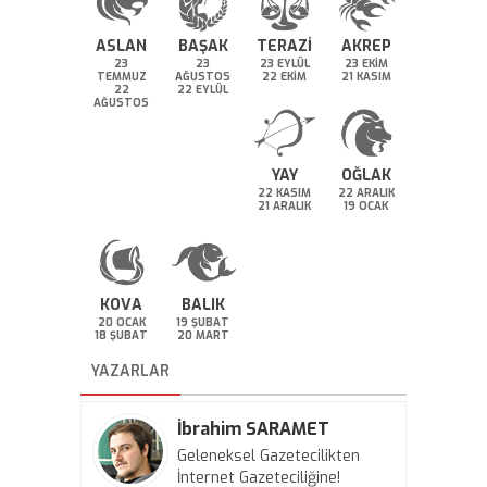
ASLAN
BAŞAK
TERAZİ
AKREP
23
23
23 EYLÜL
23 EKİM
TEMMUZ
AĞUSTOS
22 EKİM
21 KASIM
22
22 EYLÜL
AĞUSTOS
YAY
OĞLAK
22 KASIM
22 ARALIK
21 ARALIK
19 OCAK
KOVA
BALIK
20 OCAK
19 ŞUBAT
18 ŞUBAT
20 MART
YAZARLAR
İbrahim SARAMET
Geleneksel Gazetecilikten
İnternet Gazeteciliğine!