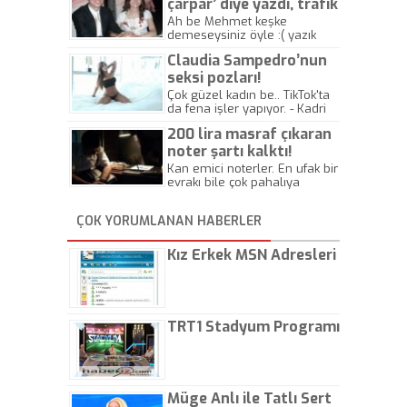
çarpar’ diye yazdı, trafik
kazasında öldü!
Ah be Mehmet keşke
demeseysiniz öyle :( yazık
canlara.... - Abdullah Kadir
Claudia Sampedro’nun
seksi pozları!
Çok güzel kadın be.. TikTok'ta
da fena işler yapıyor. - Kadri
Beylik
200 lira masraf çıkaran
noter şartı kalktı!
Kan emici noterler. En ufak bir
evrakı bile çok pahalıya
yapıyorlar. Allah ellerine
düşürmesin. Çok paranızı
ÇOK YORUMLANAN HABERLER
kaptırıyorsunuz. - Kayhan
Gezenti
Kız Erkek MSN Adresleri
TRT1 Stadyum Programı
Müge Anlı ile Tatlı Sert