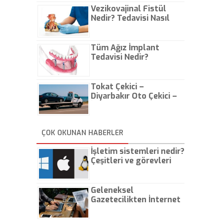
Vezikovajinal Fistül
Nedir? Tedavisi Nasıl
Olur?
Tüm Ağız İmplant
Tedavisi Nedir?
Tokat Çekici –
Diyarbakır Oto Çekici –
İstanbul Oto Çekici
ÇOK OKUNAN HABERLER
İşletim sistemleri nedir?
Çeşitleri ve görevleri
nelerdir?
Geleneksel
Gazetecilikten İnternet
Gazeteciliğine!