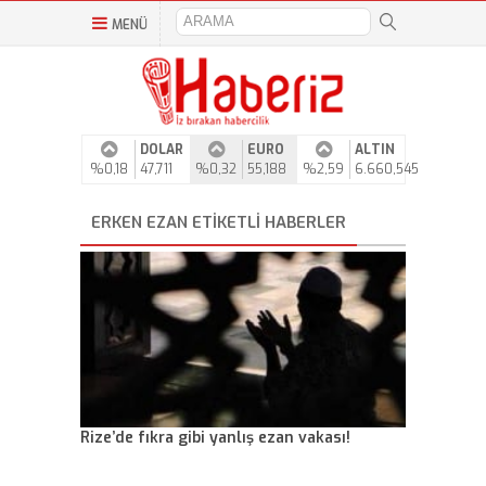
MENÜ
DOLAR
EURO
ALTIN
%0,18
47,711
%0,32
55,188
%2,59
6.660,545
ERKEN EZAN ETIKETLI HABERLER
Rize’de fıkra gibi yanlış ezan vakası!