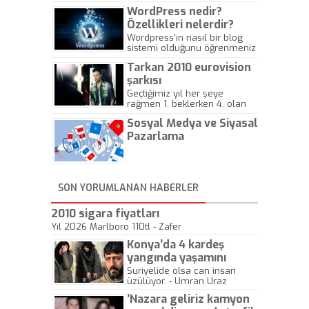
WordPress nedir?
Özellikleri nelerdir?
Wordpress'in nasıl bir blog
sistemi olduğunu öğrenmeniz
için hazırlanmış bir yazıdır.
Tarkan 2010 eurovision
şarkısı
Geçtiğimiz yıl her şeye
rağmen 1. beklerken 4. olan
hadiseli Türkiye, sadece vücut
Sosyal Medya ve Siyasal
gösterisinin bu yarışmada
önemli olmadığını anlamıştır.
Pazarlama
Bu yıl Megastar Tarkan
geliyor, sahneye!
SON YORUMLANAN HABERLER
2010 sigara fiyatları
Yıl 2026 Marlboro 110tl - Zafer
Konya’da 4 kardeş
yangında yaşamını
yitirdi
Suriyelide olsa can insan
üzülüyor. - Umran Uraz
’Nazara geliriz kamyon