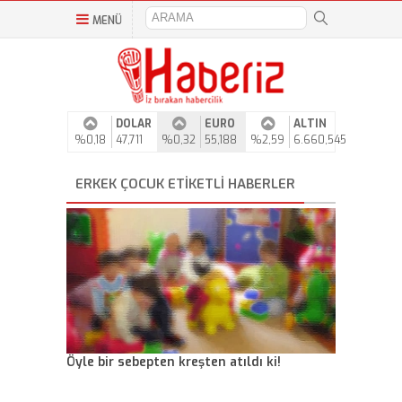
MENÜ
DOLAR
EURO
ALTIN
%0,18
47,711
%0,32
55,188
%2,59
6.660,545
ERKEK ÇOCUK ETIKETLI HABERLER
Öyle bir sebepten kreşten atıldı ki!