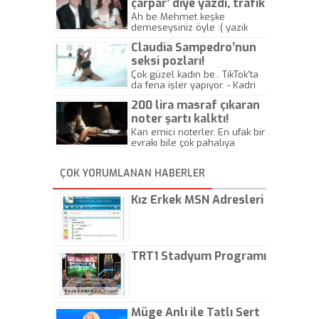
çarpar’ diye yazdı, trafik
kazasında öldü!
Ah be Mehmet keşke
demeseysiniz öyle :( yazık
canlara.... - Abdullah Kadir
Claudia Sampedro’nun
seksi pozları!
Çok güzel kadın be.. TikTok'ta
da fena işler yapıyor. - Kadri
Beylik
200 lira masraf çıkaran
noter şartı kalktı!
Kan emici noterler. En ufak bir
evrakı bile çok pahalıya
yapıyorlar. Allah ellerine
düşürmesin. Çok paranızı
ÇOK YORUMLANAN HABERLER
kaptırıyorsunuz. - Kayhan
Gezenti
Kız Erkek MSN Adresleri
TRT1 Stadyum Programı
Müge Anlı ile Tatlı Sert