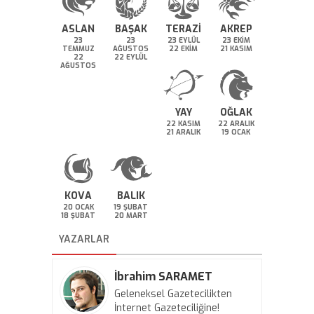
ASLAN
BAŞAK
TERAZİ
AKREP
23
23
23 EYLÜL
23 EKİM
TEMMUZ
AĞUSTOS
22 EKİM
21 KASIM
22
22 EYLÜL
AĞUSTOS
YAY
OĞLAK
22 KASIM
22 ARALIK
21 ARALIK
19 OCAK
KOVA
BALIK
20 OCAK
19 ŞUBAT
18 ŞUBAT
20 MART
YAZARLAR
İbrahim SARAMET
Geleneksel Gazetecilikten
İnternet Gazeteciliğine!