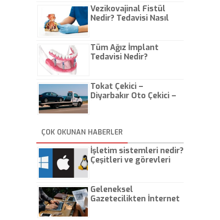
Vezikovajinal Fistül
Nedir? Tedavisi Nasıl
Olur?
Tüm Ağız İmplant
Tedavisi Nedir?
Tokat Çekici –
Diyarbakır Oto Çekici –
İstanbul Oto Çekici
ÇOK OKUNAN HABERLER
İşletim sistemleri nedir?
Çeşitleri ve görevleri
nelerdir?
Geleneksel
Gazetecilikten İnternet
Gazeteciliğine!