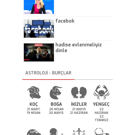
facebok
hadise evlenmeliyiz
dinle
ASTROLOJİ - BURÇLAR
KOÇ
BOĞA
İKİZLER
YENGEÇ
21 MART
20 NİSAN
21 MAYIS
22
19 NİSAN
20 MAYIS
21 HAZİRAN
HAZİRAN
22
TEMMUZ