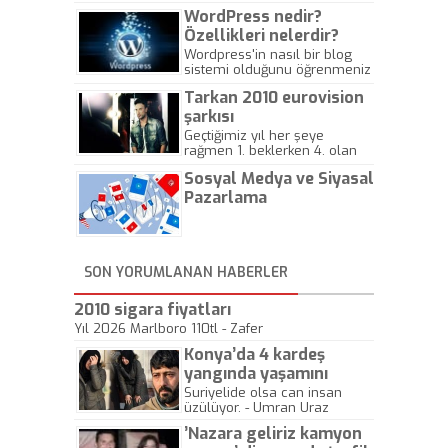
WordPress nedir?
Özellikleri nelerdir?
Wordpress'in nasıl bir blog
sistemi olduğunu öğrenmeniz
için hazırlanmış bir yazıdır.
Tarkan 2010 eurovision
şarkısı
Geçtiğimiz yıl her şeye
rağmen 1. beklerken 4. olan
hadiseli Türkiye, sadece vücut
Sosyal Medya ve Siyasal
gösterisinin bu yarışmada
önemli olmadığını anlamıştır.
Pazarlama
Bu yıl Megastar Tarkan
geliyor, sahneye!
SON YORUMLANAN HABERLER
2010 sigara fiyatları
Yıl 2026 Marlboro 110tl - Zafer
Konya’da 4 kardeş
yangında yaşamını
yitirdi
Suriyelide olsa can insan
üzülüyor. - Umran Uraz
’Nazara geliriz kamyon