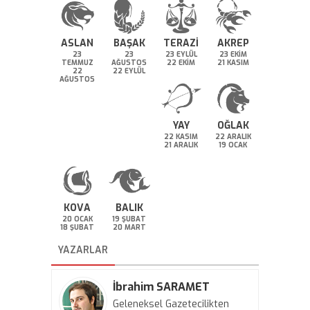
ASLAN
BAŞAK
TERAZİ
AKREP
23
23
23 EYLÜL
23 EKİM
TEMMUZ
AĞUSTOS
22 EKİM
21 KASIM
22
22 EYLÜL
AĞUSTOS
YAY
OĞLAK
22 KASIM
22 ARALIK
21 ARALIK
19 OCAK
KOVA
BALIK
20 OCAK
19 ŞUBAT
18 ŞUBAT
20 MART
YAZARLAR
İbrahim SARAMET
Geleneksel Gazetecilikten