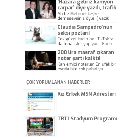
’Nazara geliriz kamyon
çarpar’ diye yazdı, trafik
kazasında öldü!
Ah be Mehmet keşke
demeseysiniz öyle :( yazık
canlara.... - Abdullah Kadir
Claudia Sampedro’nun
seksi pozları!
Çok güzel kadın be.. TikTok'ta
da fena işler yapıyor. - Kadri
Beylik
200 lira masraf çıkaran
noter şartı kalktı!
Kan emici noterler. En ufak bir
evrakı bile çok pahalıya
yapıyorlar. Allah ellerine
düşürmesin. Çok paranızı
ÇOK YORUMLANAN HABERLER
kaptırıyorsunuz. - Kayhan
Gezenti
Kız Erkek MSN Adresleri
TRT1 Stadyum Programı