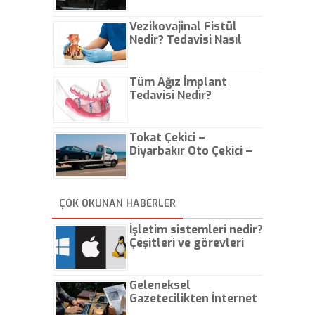
Vezikovajinal Fistül
Nedir? Tedavisi Nasıl
Olur?
Tüm Ağız İmplant
Tedavisi Nedir?
Tokat Çekici –
Diyarbakır Oto Çekici –
İstanbul Oto Çekici
ÇOK OKUNAN HABERLER
İşletim sistemleri nedir?
Çeşitleri ve görevleri
nelerdir?
Geleneksel
Gazetecilikten İnternet
Gazeteciliğine!