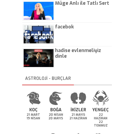
Müge Anlı ile Tatlı Sert
facebok
hadise evlenmeliyiz
dinle
ASTROLOJİ - BURÇLAR
KOÇ
BOĞA
İKİZLER
YENGEÇ
21 MART
20 NİSAN
21 MAYIS
22
19 NİSAN
20 MAYIS
21 HAZİRAN
HAZİRAN
22
TEMMUZ