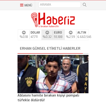
MENÜ
DOLAR
EURO
ALTIN
%0,18
47,711
%0,32
55,188
%2,59
6.660,545
ERHAN GÜNSEL ETIKETLI HABERLER
Ablasını hamile bırakan kişiyi pompalı
tüfekle öldürdü!