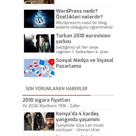
WordPress nedir?
Özellikleri nelerdir?
Wordpress'in nasıl bir blog
sistemi olduğunu öğrenmeniz
için hazırlanmış bir yazıdır.
Tarkan 2010 eurovision
şarkısı
Geçtiğimiz yıl her şeye
rağmen 1. beklerken 4. olan
hadiseli Türkiye, sadece vücut
Sosyal Medya ve Siyasal
gösterisinin bu yarışmada
önemli olmadığını anlamıştır.
Pazarlama
Bu yıl Megastar Tarkan
geliyor, sahneye!
SON YORUMLANAN HABERLER
2010 sigara fiyatları
Yıl 2026 Marlboro 110tl - Zafer
Konya’da 4 kardeş
yangında yaşamını
yitirdi
Suriyelide olsa can insan
üzülüyor. - Umran Uraz