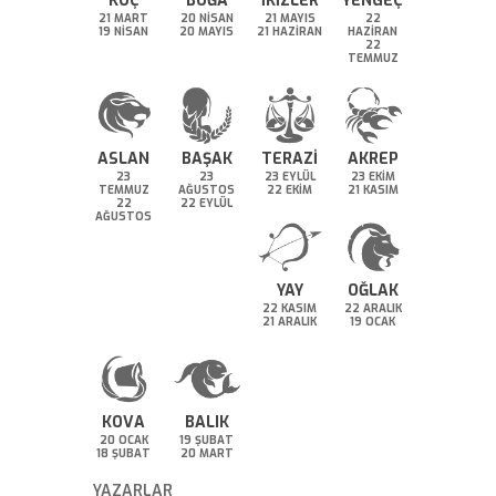
KOÇ
BOĞA
İKİZLER
YENGEÇ
21 MART
20 NİSAN
21 MAYIS
22
19 NİSAN
20 MAYIS
21 HAZİRAN
HAZİRAN
22
TEMMUZ
ASLAN
BAŞAK
TERAZİ
AKREP
23
23
23 EYLÜL
23 EKİM
TEMMUZ
AĞUSTOS
22 EKİM
21 KASIM
22
22 EYLÜL
AĞUSTOS
YAY
OĞLAK
22 KASIM
22 ARALIK
21 ARALIK
19 OCAK
KOVA
BALIK
20 OCAK
19 ŞUBAT
18 ŞUBAT
20 MART
YAZARLAR