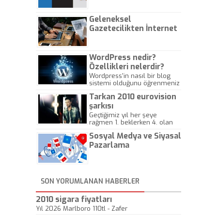
Geleneksel
Gazetecilikten İnternet
Gazeteciliğine!
WordPress nedir?
Özellikleri nelerdir?
Wordpress'in nasıl bir blog
sistemi olduğunu öğrenmeniz
için hazırlanmış bir yazıdır.
Tarkan 2010 eurovision
şarkısı
Geçtiğimiz yıl her şeye
rağmen 1. beklerken 4. olan
hadiseli Türkiye, sadece vücut
Sosyal Medya ve Siyasal
gösterisinin bu yarışmada
önemli olmadığını anlamıştır.
Pazarlama
Bu yıl Megastar Tarkan
geliyor, sahneye!
SON YORUMLANAN HABERLER
2010 sigara fiyatları
Yıl 2026 Marlboro 110tl - Zafer