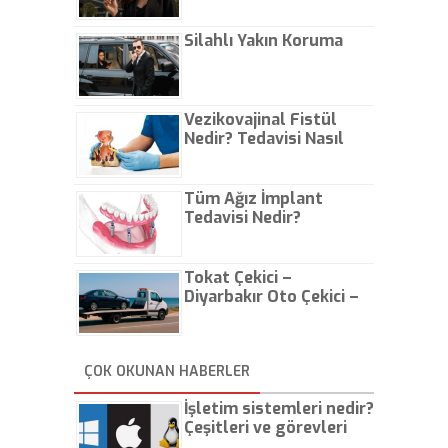
Çıkarın
Silahlı Yakın Koruma
Vezikovajinal Fistül
Nedir? Tedavisi Nasıl
Olur?
Tüm Ağız İmplant
Tedavisi Nedir?
Tokat Çekici –
Diyarbakır Oto Çekici –
İstanbul Oto Çekici
ÇOK OKUNAN HABERLER
İşletim sistemleri nedir?
Çeşitleri ve görevleri
nelerdir?