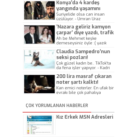
Konya’da 4 kardeş
yangında yaşamını
yitirdi
Suriyelide olsa can insan
üzülüyor. - Umran Uraz
’Nazara geliriz kamyon
çarpar’ diye yazdı, trafik
kazasında öldü!
Ah be Mehmet keşke
demeseysiniz öyle :( yazık
canlara.... - Abdullah Kadir
Claudia Sampedro’nun
seksi pozları!
Çok güzel kadın be.. TikTok'ta
da fena işler yapıyor. - Kadri
Beylik
200 lira masraf çıkaran
noter şartı kalktı!
Kan emici noterler. En ufak bir
evrakı bile çok pahalıya
yapıyorlar. Allah ellerine
düşürmesin. Çok paranızı
ÇOK YORUMLANAN HABERLER
kaptırıyorsunuz. - Kayhan
Gezenti
Kız Erkek MSN Adresleri