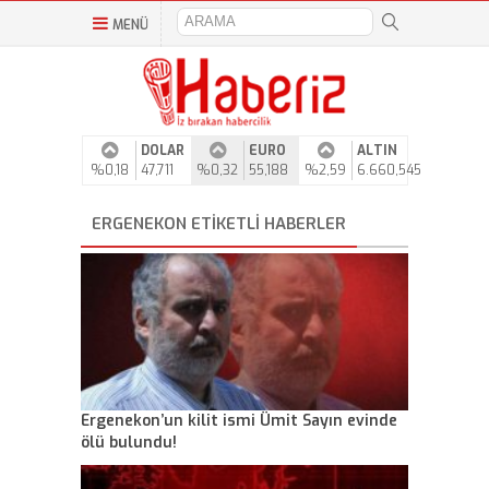
MENÜ
DOLAR
EURO
ALTIN
%0,18
47,711
%0,32
55,188
%2,59
6.660,545
ERGENEKON ETIKETLI HABERLER
Ergenekon’un kilit ismi Ümit Sayın evinde
ölü bulundu!