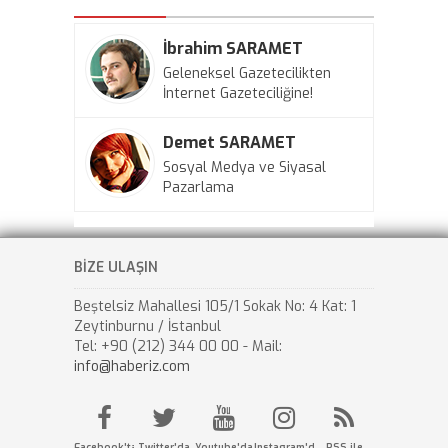
İbrahim SARAMET
Geleneksel Gazetecilikten
İnternet Gazeteciliğine!
Demet SARAMET
Sosyal Medya ve Siyasal
Pazarlama
BİZE ULAŞIN
Beştelsiz Mahallesi 105/1 Sokak No: 4 Kat: 1
Zeytinburnu / İstanbul
Tel: +90 (212) 344 00 00 - Mail:
info@haberiz.com
Facebook'ta
Twitter'da
Youtube'da
Instagram'da
RSS ile