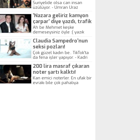
yitirdi
Suriyelide olsa can insan
üzülüyor. - Umran Uraz
’Nazara geliriz kamyon
çarpar’ diye yazdı, trafik
kazasında öldü!
Ah be Mehmet keşke
demeseysiniz öyle :( yazık
canlara.... - Abdullah Kadir
Claudia Sampedro’nun
seksi pozları!
Çok güzel kadın be.. TikTok'ta
da fena işler yapıyor. - Kadri
Beylik
200 lira masraf çıkaran
noter şartı kalktı!
Kan emici noterler. En ufak bir
evrakı bile çok pahalıya
yapıyorlar. Allah ellerine
düşürmesin. Çok paranızı
kaptırıyorsunuz. - Kayhan
Gezenti