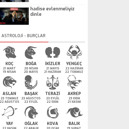
hadise evlenmeliyiz
dinle
ASTROLOJİ - BURÇLAR
KOÇ
BOĞA
İKİZLER
YENGEÇ
21 MART
20 NİSAN
21 MAYIS
22 HAZİRAN
19 NİSAN
20 MAYIS
21 HAZİRAN
22 TEMMUZ
ASLAN
BAŞAK
TERAZİ
AKREP
23 TEMMUZ
23 AĞUSTOS
23 EYLÜL
23 EKİM
22 AĞUSTOS
22 EYLÜL
22 EKİM
21 KASIM
YAY
OĞLAK
KOVA
BALIK
22 KASIM
22 ARALIK
20 OCAK
19 ŞUBAT