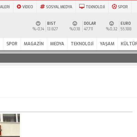
ALERİ
VİDEO
SOSYAL MEDYA
TEKNOLOJİ
SPOR
BIST
DOLAR
EURO
%-0,14
13.827
%0,18
47,711
%0,32
55,188
SPOR
MAGAZİN
MEDYA
TEKNOLOJİ
YAŞAM
KÜLTÜR