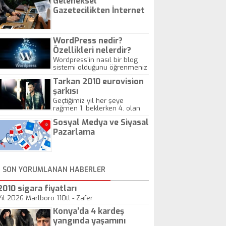
Geleneksel
Gazetecilikten İnternet
Gazeteciliğine!
WordPress nedir?
Özellikleri nelerdir?
Wordpress'in nasıl bir blog
sistemi olduğunu öğrenmeniz
için hazırlanmış bir yazıdır.
Tarkan 2010 eurovision
şarkısı
Geçtiğimiz yıl her şeye
rağmen 1. beklerken 4. olan
hadiseli Türkiye, sadece vücut
Sosyal Medya ve Siyasal
gösterisinin bu yarışmada
önemli olmadığını anlamıştır.
Pazarlama
Bu yıl Megastar Tarkan
geliyor, sahneye!
SON YORUMLANAN HABERLER
2010 sigara fiyatları
Yıl 2026 Marlboro 110tl - Zafer
Konya’da 4 kardeş
yangında yaşamını