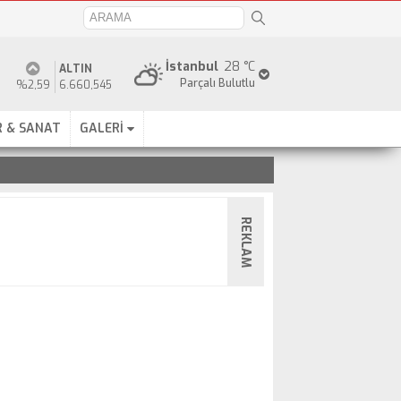
İstanbul
28 °C
ALTIN
Parçalı Bulutlu
%2,59
6.660,545
 & SANAT
GALERİ
REKLAM