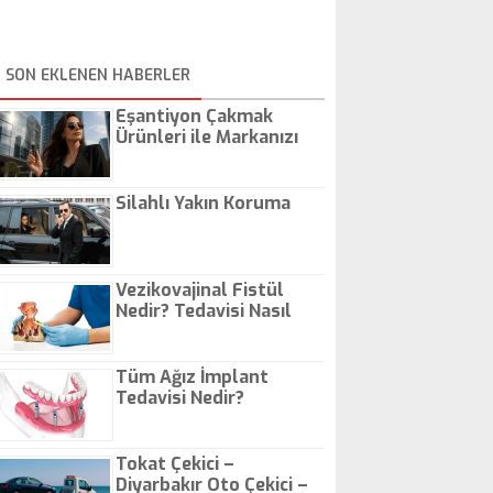
SON EKLENEN HABERLER
Eşantiyon Çakmak
Ürünleri ile Markanızı
Günlük Hayatta Öne
Çıkarın
Silahlı Yakın Koruma
Vezikovajinal Fistül
Nedir? Tedavisi Nasıl
Olur?
Tüm Ağız İmplant
Tedavisi Nedir?
Tokat Çekici –
Diyarbakır Oto Çekici –