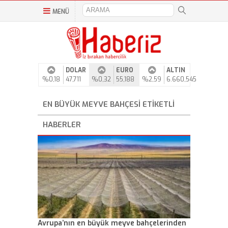
MENÜ
DOLAR
EURO
ALTIN
%0,18
47,711
%0,32
55,188
%2,59
6.660,545
EN BÜYÜK MEYVE BAHÇESI ETIKETLI
HABERLER
Avrupa’nın en büyük meyve bahçelerinden