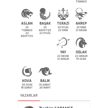
TEMMUZ
ASLAN
BAŞAK
TERAZİ
AKREP
23
23
23 EYLÜL
23 EKİM
TEMMUZ
AĞUSTOS
22 EKİM
21 KASIM
22
22 EYLÜL
AĞUSTOS
YAY
OĞLAK
22 KASIM
22 ARALIK
21 ARALIK
19 OCAK
KOVA
BALIK
20 OCAK
19 ŞUBAT
18 ŞUBAT
20 MART
YAZARLAR