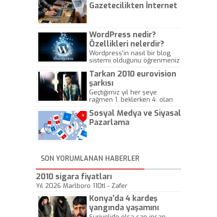
Gazetecilikten İnternet
Gazeteciliğine!
WordPress nedir?
Özellikleri nelerdir?
Wordpress'in nasıl bir blog
sistemi olduğunu öğrenmeniz
için hazırlanmış bir yazıdır.
Tarkan 2010 eurovision
şarkısı
Geçtiğimiz yıl her şeye
rağmen 1. beklerken 4. olan
hadiseli Türkiye, sadece vücut
Sosyal Medya ve Siyasal
gösterisinin bu yarışmada
önemli olmadığını anlamıştır.
Pazarlama
Bu yıl Megastar Tarkan
geliyor, sahneye!
SON YORUMLANAN HABERLER
2010 sigara fiyatları
Yıl 2026 Marlboro 110tl - Zafer
Konya’da 4 kardeş
yangında yaşamını
yitirdi
Suriyelide olsa can insan