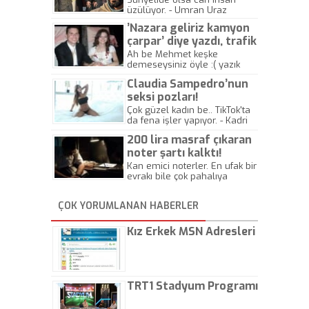
üzülüyor. - Umran Uraz
’Nazara geliriz kamyon
çarpar’ diye yazdı, trafik
kazasında öldü!
Ah be Mehmet keşke
demeseysiniz öyle :( yazık
canlara.... - Abdullah Kadir
Claudia Sampedro’nun
seksi pozları!
Çok güzel kadın be.. TikTok'ta
da fena işler yapıyor. - Kadri
Beylik
200 lira masraf çıkaran
noter şartı kalktı!
Kan emici noterler. En ufak bir
evrakı bile çok pahalıya
yapıyorlar. Allah ellerine
düşürmesin. Çok paranızı
ÇOK YORUMLANAN HABERLER
kaptırıyorsunuz. - Kayhan
Gezenti
Kız Erkek MSN Adresleri
TRT1 Stadyum Programı