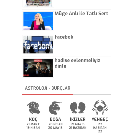
Müge Anlı ile Tatlı Sert
facebok
hadise evlenmeliyiz
dinle
ASTROLOJİ - BURÇLAR
KOÇ
BOĞA
İKİZLER
YENGEÇ
21 MART
20 NİSAN
21 MAYIS
22
19 NİSAN
20 MAYIS
21 HAZİRAN
HAZİRAN
22