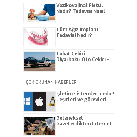
Vezikovajinal Fistül
Nedir? Tedavisi Nasıl
Olur?
Tüm Ağız İmplant
Tedavisi Nedir?
Tokat Çekici –
Diyarbakır Oto Çekici –
İstanbul Oto Çekici
ÇOK OKUNAN HABERLER
İşletim sistemleri nedir?
Çeşitleri ve görevleri
nelerdir?
Geleneksel
Gazetecilikten İnternet
Gazeteciliğine!