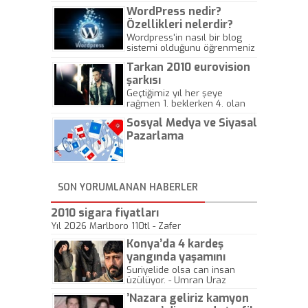
WordPress nedir?
Özellikleri nelerdir?
Wordpress'in nasıl bir blog
sistemi olduğunu öğrenmeniz
için hazırlanmış bir yazıdır.
Tarkan 2010 eurovision
şarkısı
Geçtiğimiz yıl her şeye
rağmen 1. beklerken 4. olan
hadiseli Türkiye, sadece vücut
Sosyal Medya ve Siyasal
gösterisinin bu yarışmada
önemli olmadığını anlamıştır.
Pazarlama
Bu yıl Megastar Tarkan
geliyor, sahneye!
SON YORUMLANAN HABERLER
2010 sigara fiyatları
Yıl 2026 Marlboro 110tl - Zafer
Konya’da 4 kardeş
yangında yaşamını
yitirdi
Suriyelide olsa can insan
üzülüyor. - Umran Uraz
’Nazara geliriz kamyon