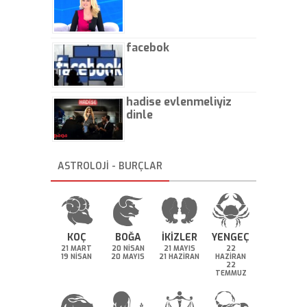
facebok
hadise evlenmeliyiz
dinle
ASTROLOJİ - BURÇLAR
KOÇ
BOĞA
İKİZLER
YENGEÇ
21 MART
20 NİSAN
21 MAYIS
22
19 NİSAN
20 MAYIS
21 HAZİRAN
HAZİRAN
22
TEMMUZ