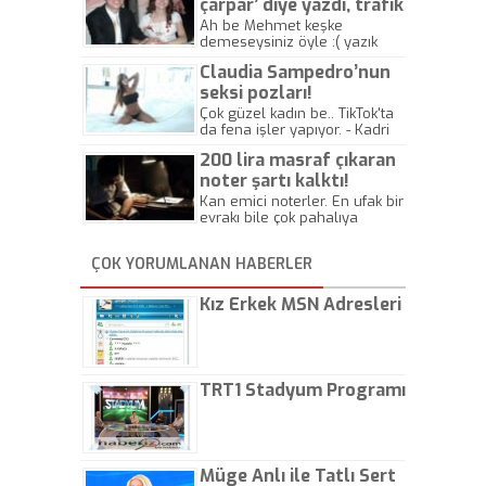
çarpar’ diye yazdı, trafik
kazasında öldü!
Ah be Mehmet keşke
demeseysiniz öyle :( yazık
canlara.... - Abdullah Kadir
Claudia Sampedro’nun
seksi pozları!
Çok güzel kadın be.. TikTok'ta
da fena işler yapıyor. - Kadri
Beylik
200 lira masraf çıkaran
noter şartı kalktı!
Kan emici noterler. En ufak bir
evrakı bile çok pahalıya
yapıyorlar. Allah ellerine
düşürmesin. Çok paranızı
ÇOK YORUMLANAN HABERLER
kaptırıyorsunuz. - Kayhan
Gezenti
Kız Erkek MSN Adresleri
TRT1 Stadyum Programı
Müge Anlı ile Tatlı Sert