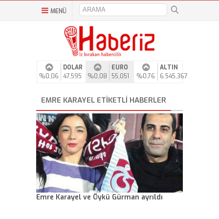
MENÜ
DOLAR
EURO
ALTIN
%0,06
47,595
%0,08
55,051
%0,76
6.545,367
EMRE KARAYEL ETIKETLI HABERLER
Emre Karayel ve Öykü Gürman ayrıldı