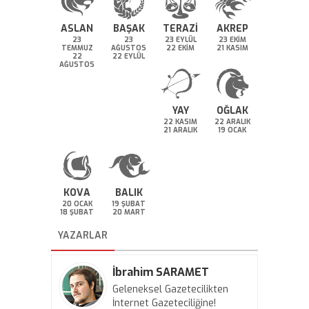
ASLAN
BAŞAK
TERAZİ
AKREP
23
23
23 EYLÜL
23 EKİM
TEMMUZ
AĞUSTOS
22 EKİM
21 KASIM
22
22 EYLÜL
AĞUSTOS
YAY
OĞLAK
22 KASIM
22 ARALIK
21 ARALIK
19 OCAK
KOVA
BALIK
20 OCAK
19 ŞUBAT
18 ŞUBAT
20 MART
YAZARLAR
İbrahim SARAMET
Geleneksel Gazetecilikten
İnternet Gazeteciliğine!