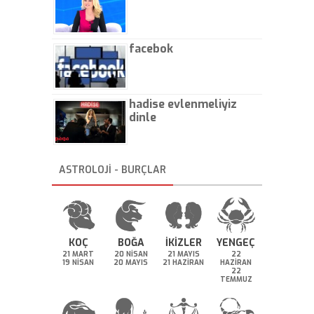
facebok
hadise evlenmeliyiz
dinle
ASTROLOJİ - BURÇLAR
KOÇ
BOĞA
İKİZLER
YENGEÇ
21 MART
20 NİSAN
21 MAYIS
22
19 NİSAN
20 MAYIS
21 HAZİRAN
HAZİRAN
22
TEMMUZ