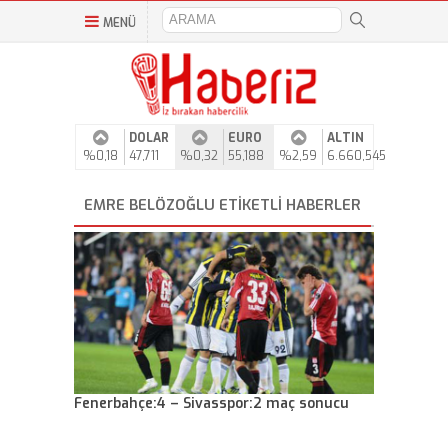
MENÜ
DOLAR
EURO
ALTIN
%0,18
47,711
%0,32
55,188
%2,59
6.660,545
EMRE BELÖZOĞLU ETIKETLI HABERLER
Fenerbahçe:4 – Sivasspor:2 maç sonucu