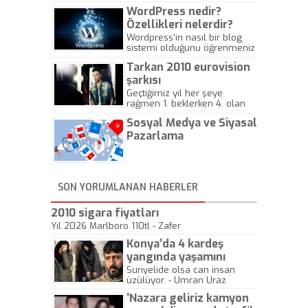
WordPress nedir?
Özellikleri nelerdir?
Wordpress'in nasıl bir blog
sistemi olduğunu öğrenmeniz
için hazırlanmış bir yazıdır.
Tarkan 2010 eurovision
şarkısı
Geçtiğimiz yıl her şeye
rağmen 1. beklerken 4. olan
hadiseli Türkiye, sadece vücut
Sosyal Medya ve Siyasal
gösterisinin bu yarışmada
önemli olmadığını anlamıştır.
Pazarlama
Bu yıl Megastar Tarkan
geliyor, sahneye!
SON YORUMLANAN HABERLER
2010 sigara fiyatları
Yıl 2026 Marlboro 110tl - Zafer
Konya’da 4 kardeş
yangında yaşamını
yitirdi
Suriyelide olsa can insan
üzülüyor. - Umran Uraz
’Nazara geliriz kamyon