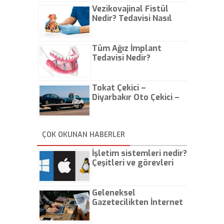
Vezikovajinal Fistül
Nedir? Tedavisi Nasıl
Olur?
Tüm Ağız İmplant
Tedavisi Nedir?
Tokat Çekici –
Diyarbakır Oto Çekici –
İstanbul Oto Çekici
ÇOK OKUNAN HABERLER
İşletim sistemleri nedir?
Çeşitleri ve görevleri
nelerdir?
Geleneksel
Gazetecilikten İnternet
Gazeteciliğine!