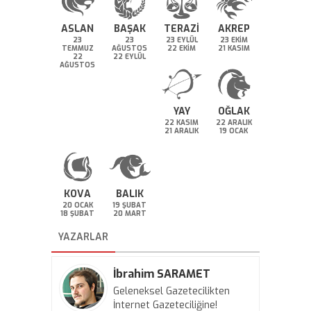
ASLAN
BAŞAK
TERAZİ
AKREP
23
23
23 EYLÜL
23 EKİM
TEMMUZ
AĞUSTOS
22 EKİM
21 KASIM
22
22 EYLÜL
AĞUSTOS
YAY
OĞLAK
22 KASIM
22 ARALIK
21 ARALIK
19 OCAK
KOVA
BALIK
20 OCAK
19 ŞUBAT
18 ŞUBAT
20 MART
YAZARLAR
İbrahim SARAMET
Geleneksel Gazetecilikten
İnternet Gazeteciliğine!