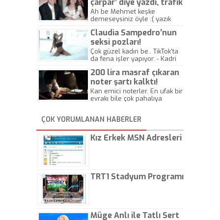
çarpar’ diye yazdı, trafik
kazasında öldü!
Ah be Mehmet keşke
demeseysiniz öyle :( yazık
canlara.... - Abdullah Kadir
Claudia Sampedro’nun
seksi pozları!
Çok güzel kadın be.. TikTok'ta
da fena işler yapıyor. - Kadri
Beylik
200 lira masraf çıkaran
noter şartı kalktı!
Kan emici noterler. En ufak bir
evrakı bile çok pahalıya
yapıyorlar. Allah ellerine
düşürmesin. Çok paranızı
ÇOK YORUMLANAN HABERLER
kaptırıyorsunuz. - Kayhan
Gezenti
Kız Erkek MSN Adresleri
TRT1 Stadyum Programı
Müge Anlı ile Tatlı Sert