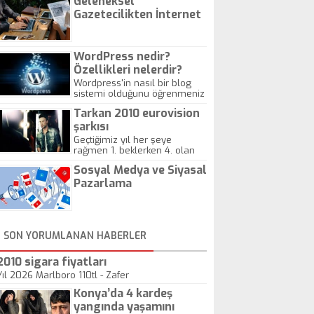
Geleneksel
Gazetecilikten İnternet
Gazeteciliğine!
WordPress nedir?
Özellikleri nelerdir?
Wordpress'in nasıl bir blog
sistemi olduğunu öğrenmeniz
için hazırlanmış bir yazıdır.
Tarkan 2010 eurovision
şarkısı
Geçtiğimiz yıl her şeye
rağmen 1. beklerken 4. olan
hadiseli Türkiye, sadece vücut
Sosyal Medya ve Siyasal
gösterisinin bu yarışmada
önemli olmadığını anlamıştır.
Pazarlama
Bu yıl Megastar Tarkan
geliyor, sahneye!
SON YORUMLANAN HABERLER
2010 sigara fiyatları
Yıl 2026 Marlboro 110tl - Zafer
Konya’da 4 kardeş
yangında yaşamını