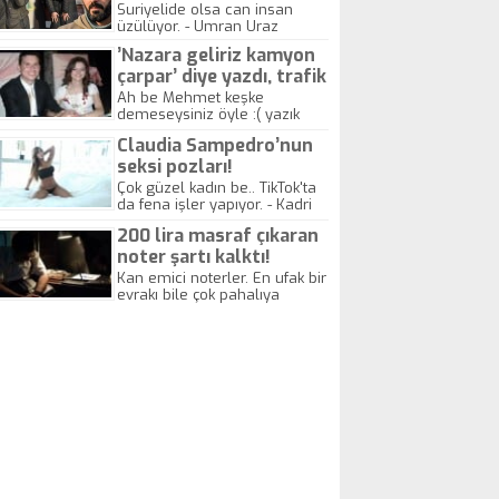
yitirdi
Suriyelide olsa can insan
üzülüyor. - Umran Uraz
’Nazara geliriz kamyon
çarpar’ diye yazdı, trafik
kazasında öldü!
Ah be Mehmet keşke
demeseysiniz öyle :( yazık
canlara.... - Abdullah Kadir
Claudia Sampedro’nun
seksi pozları!
Çok güzel kadın be.. TikTok'ta
da fena işler yapıyor. - Kadri
Beylik
200 lira masraf çıkaran
noter şartı kalktı!
Kan emici noterler. En ufak bir
evrakı bile çok pahalıya
yapıyorlar. Allah ellerine
düşürmesin. Çok paranızı
kaptırıyorsunuz. - Kayhan
Gezenti