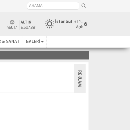
İstanbul
31 °C
ALTIN
Açık
%0,17
6.507,381
 & SANAT
GALERİ
REKLAM