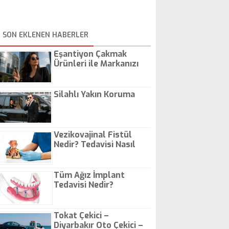
SON EKLENEN HABERLER
Eşantiyon Çakmak
Ürünleri ile Markanızı
Günlük Hayatta Öne
Çıkarın
Silahlı Yakın Koruma
Vezikovajinal Fistül
Nedir? Tedavisi Nasıl
Olur?
Tüm Ağız İmplant
Tedavisi Nedir?
Tokat Çekici –
Diyarbakır Oto Çekici –