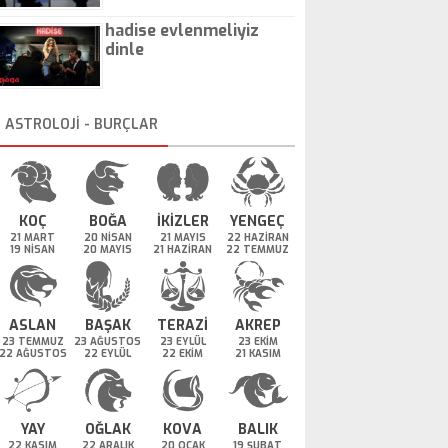
hadise evlenmeliyiz
dinle
ASTROLOJİ - BURÇLAR
KOÇ
BOĞA
İKİZLER
YENGEÇ
21 MART
20 NİSAN
21 MAYIS
22 HAZİRAN
19 NİSAN
20 MAYIS
21 HAZİRAN
22 TEMMUZ
ASLAN
BAŞAK
TERAZİ
AKREP
23 TEMMUZ
23 AĞUSTOS
23 EYLÜL
23 EKİM
22 AĞUSTOS
22 EYLÜL
22 EKİM
21 KASIM
YAY
OĞLAK
KOVA
BALIK
22 KASIM
22 ARALIK
20 OCAK
19 ŞUBAT