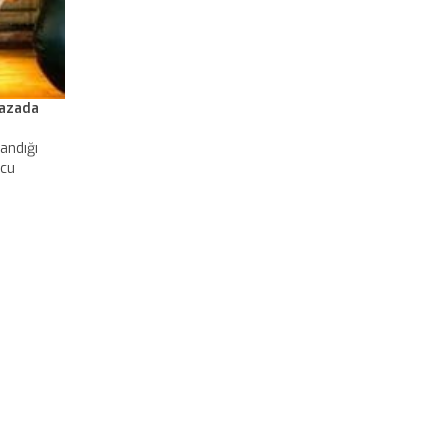
kazada
andığı
ucu
abından