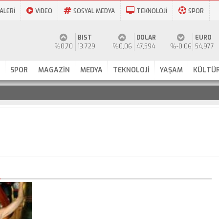
ALERİ
VİDEO
SOSYAL MEDYA
TEKNOLOJİ
SPOR
BIST
DOLAR
EURO
%0,70
13.729
%0,06
47,594
%-0,06
54,977
SPOR
MAGAZİN
MEDYA
TEKNOLOJİ
YAŞAM
KÜLTÜR