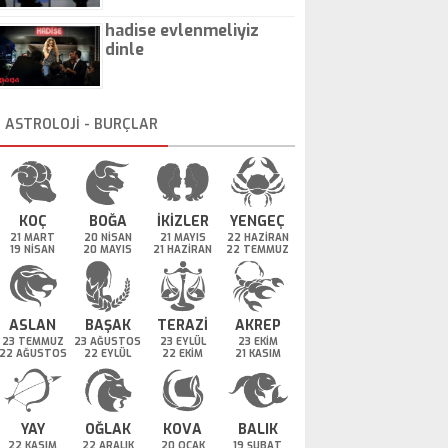
hadise evlenmeliyiz
dinle
ASTROLOJİ - BURÇLAR
KOÇ
BOĞA
İKİZLER
YENGEÇ
21 MART
20 NİSAN
21 MAYIS
22 HAZİRAN
19 NİSAN
20 MAYIS
21 HAZİRAN
22 TEMMUZ
ASLAN
BAŞAK
TERAZİ
AKREP
23 TEMMUZ
23 AĞUSTOS
23 EYLÜL
23 EKİM
22 AĞUSTOS
22 EYLÜL
22 EKİM
21 KASIM
YAY
OĞLAK
KOVA
BALIK
22 KASIM
22 ARALIK
20 OCAK
19 ŞUBAT