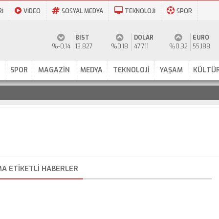
Rİ
VİDEO
SOSYAL MEDYA
TEKNOLOJİ
SPOR
BIST
DOLAR
EURO
%-0,14
13.827
%0,18
47,711
%0,32
55,188
SPOR
MAGAZİN
MEDYA
TEKNOLOJİ
YAŞAM
KÜLTÜR
MA ETIKETLI HABERLER