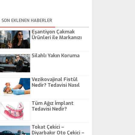
SON EKLENEN HABERLER
Eşantiyon Çakmak
Ürünleri ile Markanızı
Günlük Hayatta Öne
Çıkarın
Silahlı Yakın Koruma
Vezikovajinal Fistül
Nedir? Tedavisi Nasıl
Olur?
Tüm Ağız İmplant
Tedavisi Nedir?
Tokat Çekici –
Diyarbakır Oto Çekici –