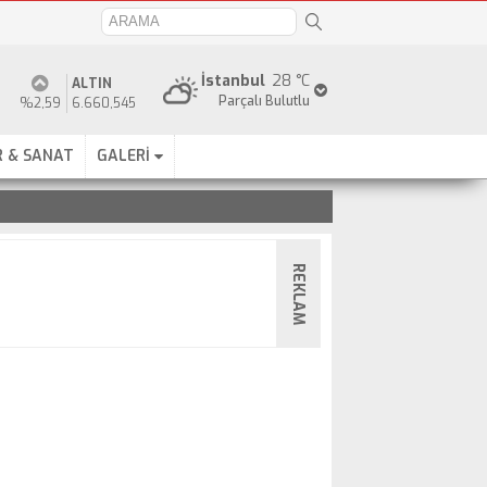
İstanbul
28 °C
ALTIN
Parçalı Bulutlu
%2,59
6.660,545
 & SANAT
GALERİ
REKLAM