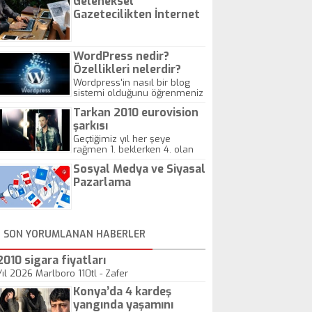
Geleneksel
Gazetecilikten İnternet
Gazeteciliğine!
WordPress nedir?
Özellikleri nelerdir?
Wordpress'in nasıl bir blog
sistemi olduğunu öğrenmeniz
için hazırlanmış bir yazıdır.
Tarkan 2010 eurovision
şarkısı
Geçtiğimiz yıl her şeye
rağmen 1. beklerken 4. olan
hadiseli Türkiye, sadece vücut
Sosyal Medya ve Siyasal
gösterisinin bu yarışmada
önemli olmadığını anlamıştır.
Pazarlama
Bu yıl Megastar Tarkan
geliyor, sahneye!
SON YORUMLANAN HABERLER
2010 sigara fiyatları
Yıl 2026 Marlboro 110tl - Zafer
Konya’da 4 kardeş
yangında yaşamını