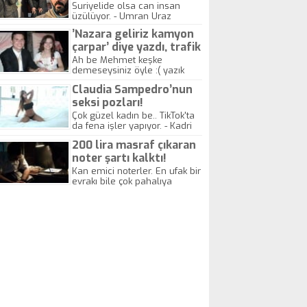
yitirdi
Suriyelide olsa can insan
üzülüyor. - Umran Uraz
’Nazara geliriz kamyon
çarpar’ diye yazdı, trafik
kazasında öldü!
Ah be Mehmet keşke
demeseysiniz öyle :( yazık
canlara.... - Abdullah Kadir
Claudia Sampedro’nun
seksi pozları!
Çok güzel kadın be.. TikTok'ta
da fena işler yapıyor. - Kadri
Beylik
200 lira masraf çıkaran
noter şartı kalktı!
Kan emici noterler. En ufak bir
evrakı bile çok pahalıya
yapıyorlar. Allah ellerine
düşürmesin. Çok paranızı
kaptırıyorsunuz. - Kayhan
Gezenti