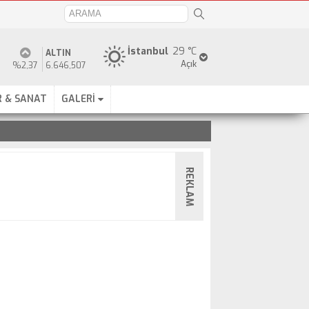
İstanbul
29 °C
ALTIN
Açık
%2,37
6.646,507
 & SANAT
GALERİ
REKLAM