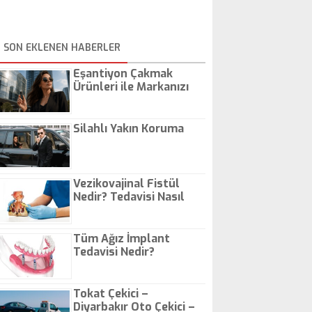
SON EKLENEN HABERLER
Eşantiyon Çakmak
Ürünleri ile Markanızı
Günlük Hayatta Öne
Çıkarın
Silahlı Yakın Koruma
Vezikovajinal Fistül
Nedir? Tedavisi Nasıl
Olur?
Tüm Ağız İmplant
Tedavisi Nedir?
Tokat Çekici –
Diyarbakır Oto Çekici –