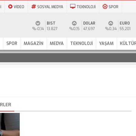
İ
VİDEO
SOSYAL MEDYA
TEKNOLOJİ
SPOR
BIST
DOLAR
EURO
%-0,14
13.827
%0,15
47,697
%0,34
55,201
SPOR
MAGAZİN
MEDYA
TEKNOLOJİ
YAŞAM
KÜLTÜR
ERLER