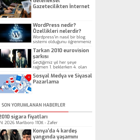
Geleneksel
Gazetecilikten İnternet
Gazeteciliğine!
WordPress nedir?
Özellikleri nelerdir?
Wordpress'in nasıl bir blog
sistemi olduğunu öğrenmeniz
için hazırlanmış bir yazıdır.
Tarkan 2010 eurovision
şarkısı
Geçtiğimiz yıl her şeye
rağmen 1. beklerken 4. olan
hadiseli Türkiye, sadece vücut
Sosyal Medya ve Siyasal
gösterisinin bu yarışmada
önemli olmadığını anlamıştır.
Pazarlama
Bu yıl Megastar Tarkan
geliyor, sahneye!
SON YORUMLANAN HABERLER
2010 sigara fiyatları
Yıl 2026 Marlboro 110tl - Zafer
Konya’da 4 kardeş
yangında yaşamını