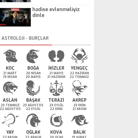
hadise evlenmeliyiz
dinle
ASTROLOJİ - BURÇLAR
KOÇ
BOĞA
İKİZLER
YENGEÇ
21 MART
20 NİSAN
21 MAYIS
22 HAZİRAN
19 NİSAN
20 MAYIS
21 HAZİRAN
22 TEMMUZ
ASLAN
BAŞAK
TERAZİ
AKREP
23 TEMMUZ
23 AĞUSTOS
23 EYLÜL
23 EKİM
22 AĞUSTOS
22 EYLÜL
22 EKİM
21 KASIM
YAY
OĞLAK
KOVA
BALIK
22 KASIM
22 ARALIK
20 OCAK
19 ŞUBAT