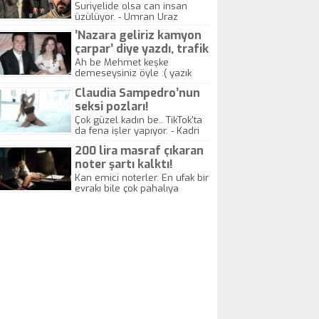
yitirdi
Suriyelide olsa can insan
üzülüyor. - Umran Uraz
’Nazara geliriz kamyon
çarpar’ diye yazdı, trafik
kazasında öldü!
Ah be Mehmet keşke
demeseysiniz öyle :( yazık
canlara.... - Abdullah Kadir
Claudia Sampedro’nun
seksi pozları!
Çok güzel kadın be.. TikTok'ta
da fena işler yapıyor. - Kadri
Beylik
200 lira masraf çıkaran
noter şartı kalktı!
Kan emici noterler. En ufak bir
evrakı bile çok pahalıya
yapıyorlar. Allah ellerine
düşürmesin. Çok paranızı
kaptırıyorsunuz. - Kayhan
Gezenti