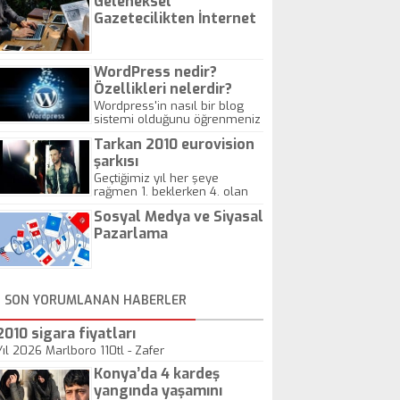
Geleneksel
Gazetecilikten İnternet
Gazeteciliğine!
WordPress nedir?
Özellikleri nelerdir?
Wordpress'in nasıl bir blog
sistemi olduğunu öğrenmeniz
için hazırlanmış bir yazıdır.
Tarkan 2010 eurovision
şarkısı
Geçtiğimiz yıl her şeye
rağmen 1. beklerken 4. olan
hadiseli Türkiye, sadece vücut
Sosyal Medya ve Siyasal
gösterisinin bu yarışmada
önemli olmadığını anlamıştır.
Pazarlama
Bu yıl Megastar Tarkan
geliyor, sahneye!
SON YORUMLANAN HABERLER
2010 sigara fiyatları
Yıl 2026 Marlboro 110tl - Zafer
Konya’da 4 kardeş
yangında yaşamını