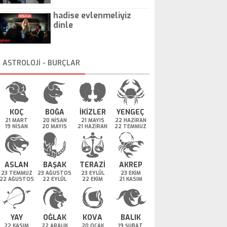
hadise evlenmeliyiz
dinle
ASTROLOJİ - BURÇLAR
KOÇ
BOĞA
İKİZLER
YENGEÇ
21 MART
20 NİSAN
21 MAYIS
22 HAZİRAN
19 NİSAN
20 MAYIS
21 HAZİRAN
22 TEMMUZ
ASLAN
BAŞAK
TERAZİ
AKREP
23 TEMMUZ
23 AĞUSTOS
23 EYLÜL
23 EKİM
22 AĞUSTOS
22 EYLÜL
22 EKİM
21 KASIM
YAY
OĞLAK
KOVA
BALIK
22 KASIM
22 ARALIK
20 OCAK
19 ŞUBAT