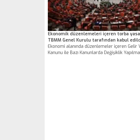
Ekonomik düzenlemeleri içeren torba yasa
TBMM Genel Kurulu tarafından kabul edild
Ekonomi alanında düzenlemeler içeren Gelir V
Kanunu ile Bazı Kanunlarda Değişiklik Yapılma
Hakkında Kanun Teklifi, TBMM Genel Kurulun
edildi. Varlık Barışı'nın süresi yıl sonuna kada
uzatılacak. Yurt dışında bulunan para, altın, d
menkul kıymet ve diğer sermaye piyasası ara
Türkiye'ye getirilecek. Bu durumda yüzde 1 v
uygulanacak. Merkez Bankasının yıllık karının
20'si ihtiyat akçesine aktarılmayacak. Merke
talepleri gerçek zamanlı ve anlık karşılanaca
taleplerin karşılanması için bankaca kurum v
kuruluşların bilgi işlem sistemlerine erişim s
kurulabilecek.