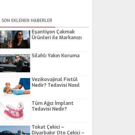
SON EKLENEN HABERLER
Eşantiyon Çakmak
Ürünleri ile Markanızı
Günlük Hayatta Öne
Çıkarın
Silahlı Yakın Koruma
Vezikovajinal Fistül
Nedir? Tedavisi Nasıl
Olur?
Tüm Ağız İmplant
Tedavisi Nedir?
Tokat Çekici –
Diyarbakır Oto Çekici –