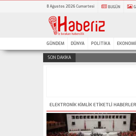
8 Ağustos 2026 Cumartesi
BUGÜN
G
GÜNDEM
DÜNYA
POLİTİKA
EKONOMİ
SON DAKİKA
.
ELEKTRONIK KIMLIK ETIKETLI HABERLE