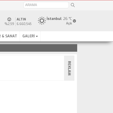
İstanbul
26 °C
ALTIN
Açık
%2,59
6.660,545
 & SANAT
GALERİ
REKLAM