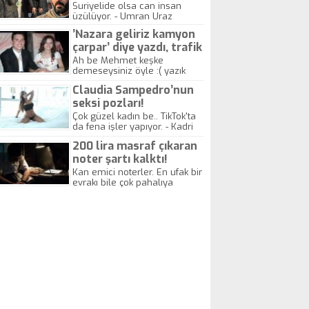
yitirdi
Suriyelide olsa can insan
üzülüyor. - Umran Uraz
’Nazara geliriz kamyon
çarpar’ diye yazdı, trafik
kazasında öldü!
Ah be Mehmet keşke
demeseysiniz öyle :( yazık
canlara.... - Abdullah Kadir
Claudia Sampedro’nun
seksi pozları!
Çok güzel kadın be.. TikTok'ta
da fena işler yapıyor. - Kadri
Beylik
200 lira masraf çıkaran
noter şartı kalktı!
Kan emici noterler. En ufak bir
evrakı bile çok pahalıya
yapıyorlar. Allah ellerine
düşürmesin. Çok paranızı
kaptırıyorsunuz. - Kayhan
Gezenti