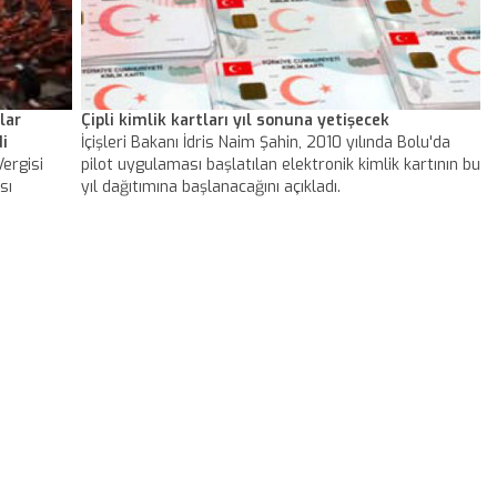
lar
Çipli kimlik kartları yıl sonuna yetişecek
i
İçişleri Bakanı İdris Naim Şahin, 2010 yılında Bolu'da
ergisi
pilot uygulaması başlatılan elektronik kimlik kartının bu
sı
yıl dağıtımına başlanacağını açıkladı.
da kabul
r
öviz,
çları
ergi
 yüzde
z Bankası
k. Bu
e
istemleri