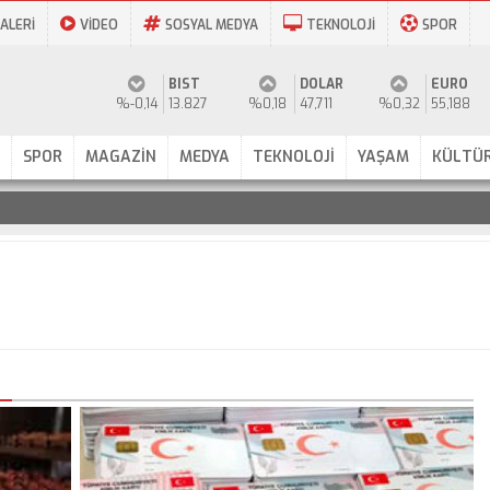
ALERİ
VİDEO
SOSYAL MEDYA
TEKNOLOJİ
SPOR
BIST
DOLAR
EURO
%-0,14
13.827
%0,18
47,711
%0,32
55,188
SPOR
MAGAZİN
MEDYA
TEKNOLOJİ
YAŞAM
KÜLTÜR
R