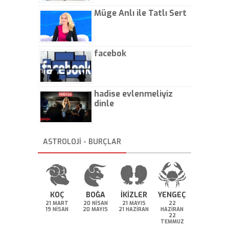
Müge Anlı ile Tatlı Sert
facebok
hadise evlenmeliyiz
dinle
ASTROLOJİ - BURÇLAR
KOÇ
BOĞA
İKİZLER
YENGEÇ
21 MART
20 NİSAN
21 MAYIS
22
19 NİSAN
20 MAYIS
21 HAZİRAN
HAZİRAN
22
TEMMUZ