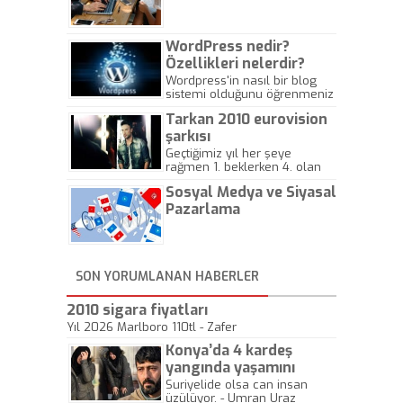
Gazeteciliğine!
WordPress nedir?
Özellikleri nelerdir?
Wordpress'in nasıl bir blog
sistemi olduğunu öğrenmeniz
için hazırlanmış bir yazıdır.
Tarkan 2010 eurovision
şarkısı
Geçtiğimiz yıl her şeye
rağmen 1. beklerken 4. olan
hadiseli Türkiye, sadece vücut
Sosyal Medya ve Siyasal
gösterisinin bu yarışmada
önemli olmadığını anlamıştır.
Pazarlama
Bu yıl Megastar Tarkan
geliyor, sahneye!
SON YORUMLANAN HABERLER
2010 sigara fiyatları
Yıl 2026 Marlboro 110tl - Zafer
Konya’da 4 kardeş
yangında yaşamını
yitirdi
Suriyelide olsa can insan
üzülüyor. - Umran Uraz