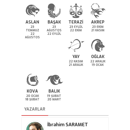
ASLAN
BAŞAK
TERAZİ
AKREP
23
23
23 EYLÜL
23 EKİM
TEMMUZ
AĞUSTOS
22 EKİM
21 KASIM
22
22 EYLÜL
AĞUSTOS
YAY
OĞLAK
22 KASIM
22 ARALIK
21 ARALIK
19 OCAK
KOVA
BALIK
20 OCAK
19 ŞUBAT
18 ŞUBAT
20 MART
YAZARLAR
İbrahim SARAMET