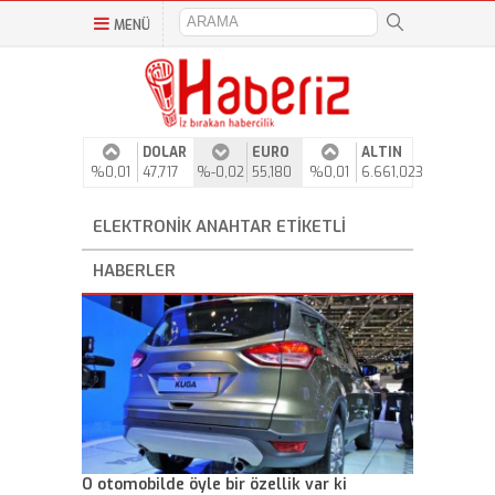
MENÜ
DOLAR
EURO
ALTIN
%0,01
47,717
%-0,02
55,180
%0,01
6.661,023
ELEKTRONIK ANAHTAR ETIKETLI
HABERLER
O otomobilde öyle bir özellik var ki