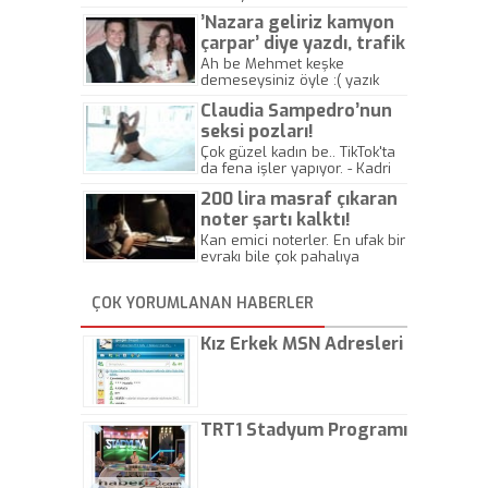
’Nazara geliriz kamyon
çarpar’ diye yazdı, trafik
kazasında öldü!
Ah be Mehmet keşke
demeseysiniz öyle :( yazık
canlara.... - Abdullah Kadir
Claudia Sampedro’nun
seksi pozları!
Çok güzel kadın be.. TikTok'ta
da fena işler yapıyor. - Kadri
Beylik
200 lira masraf çıkaran
noter şartı kalktı!
Kan emici noterler. En ufak bir
evrakı bile çok pahalıya
yapıyorlar. Allah ellerine
düşürmesin. Çok paranızı
ÇOK YORUMLANAN HABERLER
kaptırıyorsunuz. - Kayhan
Gezenti
Kız Erkek MSN Adresleri
TRT1 Stadyum Programı