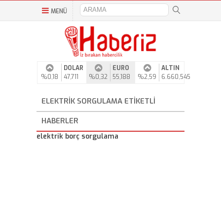
MENÜ
DOLAR
EURO
ALTIN
%0,18
47,711
%0,32
55,188
%2,59
6.660,545
ELEKTRIK SORGULAMA ETIKETLI
HABERLER
elektrik borç sorgulama