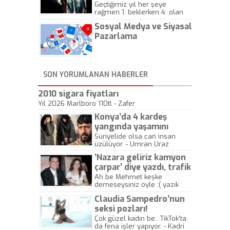
Geçtiğimiz yıl her şeye
rağmen 1. beklerken 4. olan
hadiseli Türkiye, sadece vücut
Sosyal Medya ve Siyasal
gösterisinin bu yarışmada
önemli olmadığını anlamıştır.
Pazarlama
Bu yıl Megastar Tarkan
geliyor, sahneye!
SON YORUMLANAN HABERLER
2010 sigara fiyatları
Yıl 2026 Marlboro 110tl - Zafer
Konya’da 4 kardeş
yangında yaşamını
yitirdi
Suriyelide olsa can insan
üzülüyor. - Umran Uraz
’Nazara geliriz kamyon
çarpar’ diye yazdı, trafik
kazasında öldü!
Ah be Mehmet keşke
demeseysiniz öyle :( yazık
canlara.... - Abdullah Kadir
Claudia Sampedro’nun
seksi pozları!
Çok güzel kadın be.. TikTok'ta
da fena işler yapıyor. - Kadri