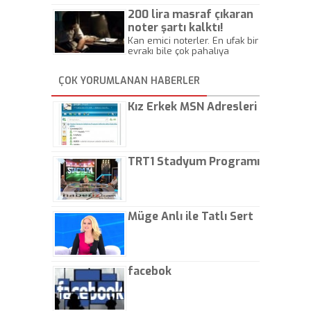
Beylik
200 lira masraf çıkaran
noter şartı kalktı!
Kan emici noterler. En ufak bir
evrakı bile çok pahalıya
yapıyorlar. Allah ellerine
düşürmesin. Çok paranızı
ÇOK YORUMLANAN HABERLER
kaptırıyorsunuz. - Kayhan
Gezenti
Kız Erkek MSN Adresleri
TRT1 Stadyum Programı
Müge Anlı ile Tatlı Sert
facebok