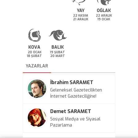
YAY
OĞLAK
22 KASIM
22 ARALIK
21 ARALIK
19 OCAK
KOVA
BALIK
20 OCAK
19 ŞUBAT
18 ŞUBAT
20 MART
YAZARLAR
İbrahim SARAMET
Geleneksel Gazetecilikten
İnternet Gazeteciliğine!
Demet SARAMET
Sosyal Medya ve Siyasal
Pazarlama