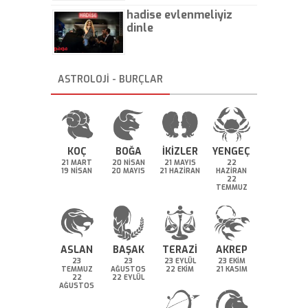
hadise evlenmeliyiz
dinle
ASTROLOJİ - BURÇLAR
KOÇ
BOĞA
İKİZLER
YENGEÇ
21 MART
20 NİSAN
21 MAYIS
22
19 NİSAN
20 MAYIS
21 HAZİRAN
HAZİRAN
22
TEMMUZ
ASLAN
BAŞAK
TERAZİ
AKREP
23
23
23 EYLÜL
23 EKİM
TEMMUZ
AĞUSTOS
22 EKİM
21 KASIM
22
22 EYLÜL
AĞUSTOS