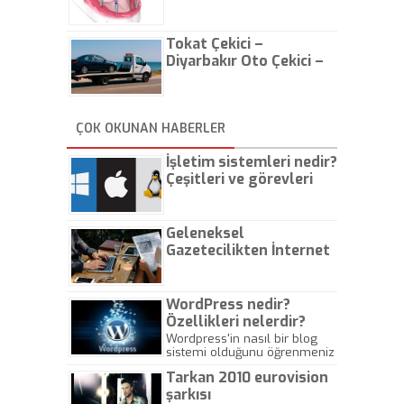
Tokat Çekici –
Diyarbakır Oto Çekici –
İstanbul Oto Çekici
ÇOK OKUNAN HABERLER
İşletim sistemleri nedir?
Çeşitleri ve görevleri
nelerdir?
Geleneksel
Gazetecilikten İnternet
Gazeteciliğine!
WordPress nedir?
Özellikleri nelerdir?
Wordpress'in nasıl bir blog
sistemi olduğunu öğrenmeniz
için hazırlanmış bir yazıdır.
Tarkan 2010 eurovision
şarkısı