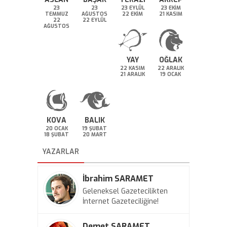
23
23
23 EYLÜL
23 EKİM
TEMMUZ
AĞUSTOS
22 EKİM
21 KASIM
22
22 EYLÜL
AĞUSTOS
YAY
OĞLAK
22 KASIM
22 ARALIK
21 ARALIK
19 OCAK
KOVA
BALIK
20 OCAK
19 ŞUBAT
18 ŞUBAT
20 MART
YAZARLAR
İbrahim SARAMET
Geleneksel Gazetecilikten
İnternet Gazeteciliğine!
Demet SARAMET