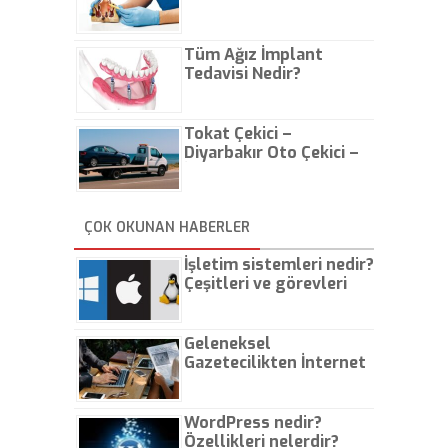
Olur?
Tüm Ağız İmplant
Tedavisi Nedir?
Tokat Çekici –
Diyarbakır Oto Çekici –
İstanbul Oto Çekici
ÇOK OKUNAN HABERLER
İşletim sistemleri nedir?
Çeşitleri ve görevleri
nelerdir?
Geleneksel
Gazetecilikten İnternet
Gazeteciliğine!
WordPress nedir?
Özellikleri nelerdir?