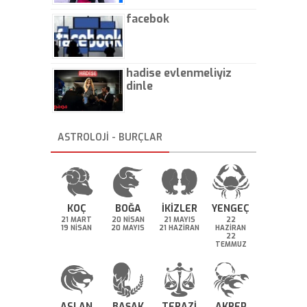
facebok
hadise evlenmeliyiz
dinle
ASTROLOJİ - BURÇLAR
KOÇ
BOĞA
İKİZLER
YENGEÇ
21 MART
20 NİSAN
21 MAYIS
22
19 NİSAN
20 MAYIS
21 HAZİRAN
HAZİRAN
22
TEMMUZ
ASLAN
BAŞAK
TERAZİ
AKREP