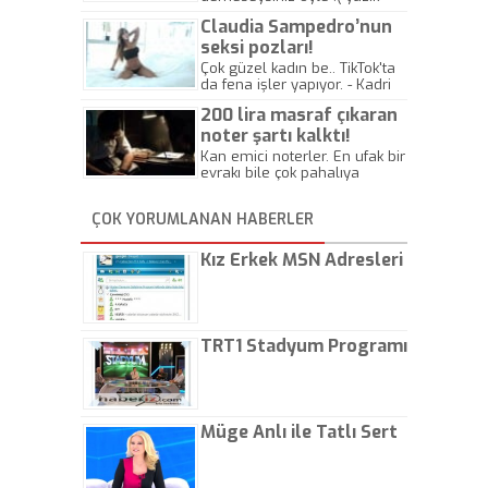
canlara.... - Abdullah Kadir
Claudia Sampedro’nun
seksi pozları!
Çok güzel kadın be.. TikTok'ta
da fena işler yapıyor. - Kadri
Beylik
200 lira masraf çıkaran
noter şartı kalktı!
Kan emici noterler. En ufak bir
evrakı bile çok pahalıya
yapıyorlar. Allah ellerine
düşürmesin. Çok paranızı
ÇOK YORUMLANAN HABERLER
kaptırıyorsunuz. - Kayhan
Gezenti
Kız Erkek MSN Adresleri
TRT1 Stadyum Programı
Müge Anlı ile Tatlı Sert