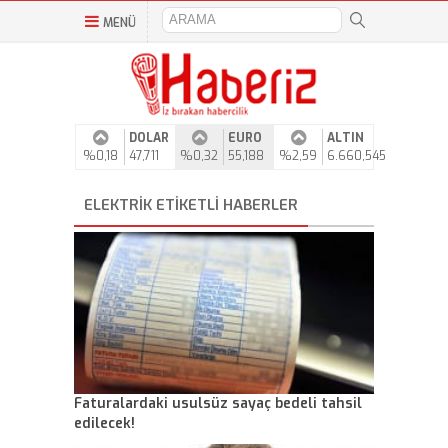
MENÜ
DOLAR
EURO
ALTIN
%0,18
47,711
%0,32
55,188
%2,59
6.660,545
ELEKTRIK ETIKETLI HABERLER
Faturalardaki usulsüz sayaç bedeli tahsil
edilecek!