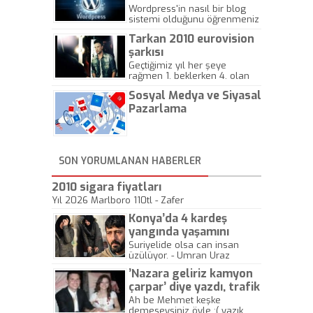
Wordpress'in nasıl bir blog
sistemi olduğunu öğrenmeniz
için hazırlanmış bir yazıdır.
Tarkan 2010 eurovision
şarkısı
Geçtiğimiz yıl her şeye
rağmen 1. beklerken 4. olan
hadiseli Türkiye, sadece vücut
Sosyal Medya ve Siyasal
gösterisinin bu yarışmada
önemli olmadığını anlamıştır.
Pazarlama
Bu yıl Megastar Tarkan
geliyor, sahneye!
SON YORUMLANAN HABERLER
2010 sigara fiyatları
Yıl 2026 Marlboro 110tl - Zafer
Konya’da 4 kardeş
yangında yaşamını
yitirdi
Suriyelide olsa can insan
üzülüyor. - Umran Uraz
’Nazara geliriz kamyon
çarpar’ diye yazdı, trafik
kazasında öldü!
Ah be Mehmet keşke
demeseysiniz öyle :( yazık