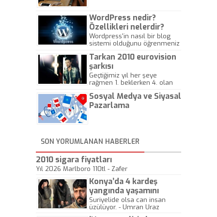
WordPress nedir?
Özellikleri nelerdir?
Wordpress'in nasıl bir blog
sistemi olduğunu öğrenmeniz
için hazırlanmış bir yazıdır.
Tarkan 2010 eurovision
şarkısı
Geçtiğimiz yıl her şeye
rağmen 1. beklerken 4. olan
hadiseli Türkiye, sadece vücut
Sosyal Medya ve Siyasal
gösterisinin bu yarışmada
önemli olmadığını anlamıştır.
Pazarlama
Bu yıl Megastar Tarkan
geliyor, sahneye!
SON YORUMLANAN HABERLER
2010 sigara fiyatları
Yıl 2026 Marlboro 110tl - Zafer
Konya’da 4 kardeş
yangında yaşamını
yitirdi
Suriyelide olsa can insan
üzülüyor. - Umran Uraz