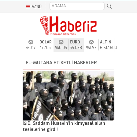
MENÜ
DOLAR
EURO
ALTIN
%0,17
47,705
%0,05
55,038
%1,93
6.617,600
EL-MUTANA ETIKETLI HABERLER
IŞİD, Saddam Hüseyin’in kimyasal silah
tesislerine girdi!