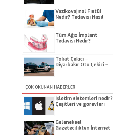
Vezikovajinal Fistül
Nedir? Tedavisi Nasıl
Olur?
Tüm Ağız İmplant
Tedavisi Nedir?
Tokat Çekici –
Diyarbakır Oto Çekici –
İstanbul Oto Çekici
ÇOK OKUNAN HABERLER
İşletim sistemleri nedir?
Çeşitleri ve görevleri
nelerdir?
Geleneksel
Gazetecilikten İnternet
Gazeteciliğine!