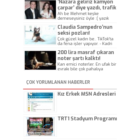
’Nazara geliriz kamyon
çarpar’ diye yazdı, trafik
kazasında öldü!
Ah be Mehmet keşke
demeseysiniz öyle :( yazık
canlara.... - Abdullah Kadir
Claudia Sampedro’nun
seksi pozları!
Çok güzel kadın be.. TikTok'ta
da fena işler yapıyor. - Kadri
Beylik
200 lira masraf çıkaran
noter şartı kalktı!
Kan emici noterler. En ufak bir
evrakı bile çok pahalıya
yapıyorlar. Allah ellerine
düşürmesin. Çok paranızı
ÇOK YORUMLANAN HABERLER
kaptırıyorsunuz. - Kayhan
Gezenti
Kız Erkek MSN Adresleri
TRT1 Stadyum Programı