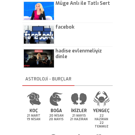
Müge Anlı ile Tatlı Sert
facebok
hadise evlenmeliyiz
dinle
ASTROLOJİ - BURÇLAR
KOÇ
BOĞA
İKİZLER
YENGEÇ
21 MART
20 NİSAN
21 MAYIS
22
19 NİSAN
20 MAYIS
21 HAZİRAN
HAZİRAN
22
TEMMUZ