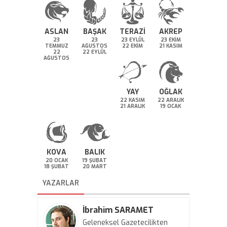
ASLAN
BAŞAK
TERAZİ
AKREP
23
23
23 EYLÜL
23 EKİM
TEMMUZ
AĞUSTOS
22 EKİM
21 KASIM
22
22 EYLÜL
AĞUSTOS
YAY
OĞLAK
22 KASIM
22 ARALIK
21 ARALIK
19 OCAK
KOVA
BALIK
20 OCAK
19 ŞUBAT
18 ŞUBAT
20 MART
YAZARLAR
İbrahim SARAMET
Geleneksel Gazetecilikten