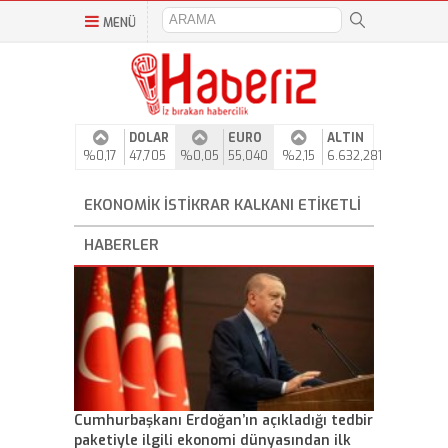
MENÜ
DOLAR
EURO
ALTIN
%0,17
47,705
%0,05
55,040
%2,15
6.632,281
EKONOMIK İSTIKRAR KALKANI ETIKETLI
HABERLER
Cumhurbaşkanı Erdoğan’ın açıkladığı tedbir
paketiyle ilgili ekonomi dünyasından ilk