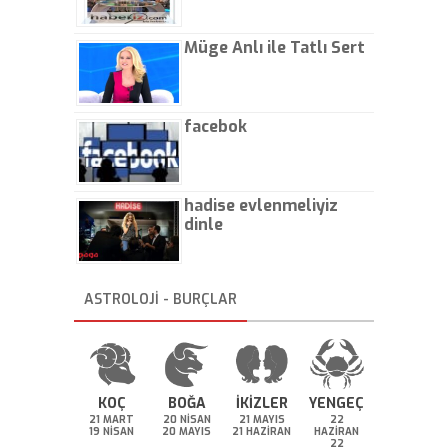
Müge Anlı ile Tatlı Sert
facebok
hadise evlenmeliyiz
dinle
ASTROLOJİ - BURÇLAR
KOÇ
BOĞA
İKİZLER
YENGEÇ
21 MART
20 NİSAN
21 MAYIS
22
19 NİSAN
20 MAYIS
21 HAZİRAN
HAZİRAN
22