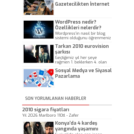
Gazetecilikten İnternet
Gazeteciliğine!
WordPress nedir?
Özellikleri nelerdir?
Wordpress'in nasıl bir blog
sistemi olduğunu öğrenmeniz
için hazırlanmış bir yazıdır.
Tarkan 2010 eurovision
şarkısı
Geçtiğimiz yıl her şeye
rağmen 1. beklerken 4. olan
hadiseli Türkiye, sadece vücut
Sosyal Medya ve Siyasal
gösterisinin bu yarışmada
önemli olmadığını anlamıştır.
Pazarlama
Bu yıl Megastar Tarkan
geliyor, sahneye!
SON YORUMLANAN HABERLER
2010 sigara fiyatları
Yıl 2026 Marlboro 110tl - Zafer
Konya’da 4 kardeş
yangında yaşamını