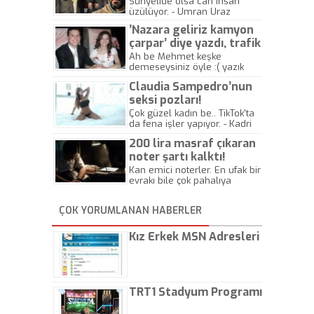
yitirdi
Suriyelide olsa can insan
üzülüyor. - Umran Uraz
’Nazara geliriz kamyon
çarpar’ diye yazdı, trafik
kazasında öldü!
Ah be Mehmet keşke
demeseysiniz öyle :( yazık
canlara.... - Abdullah Kadir
Claudia Sampedro’nun
seksi pozları!
Çok güzel kadın be.. TikTok'ta
da fena işler yapıyor. - Kadri
Beylik
200 lira masraf çıkaran
noter şartı kalktı!
Kan emici noterler. En ufak bir
evrakı bile çok pahalıya
yapıyorlar. Allah ellerine
düşürmesin. Çok paranızı
ÇOK YORUMLANAN HABERLER
kaptırıyorsunuz. - Kayhan
Gezenti
Kız Erkek MSN Adresleri
TRT1 Stadyum Programı