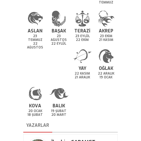
TEMMUZ
ASLAN
BAŞAK
TERAZİ
AKREP
23
23
23 EYLÜL
23 EKİM
TEMMUZ
AĞUSTOS
22 EKİM
21 KASIM
22
22 EYLÜL
AĞUSTOS
YAY
OĞLAK
22 KASIM
22 ARALIK
21 ARALIK
19 OCAK
KOVA
BALIK
20 OCAK
19 ŞUBAT
18 ŞUBAT
20 MART
YAZARLAR