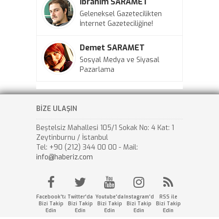
İbrahim SARAMET
Geleneksel Gazetecilikten
İnternet Gazeteciliğine!
Demet SARAMET
Sosyal Medya ve Siyasal
Pazarlama
BİZE ULAŞIN
Beştelsiz Mahallesi 105/1 Sokak No: 4 Kat: 1
Zeytinburnu / İstanbul
Tel: +90 (212) 344 00 00 - Mail:
info@haberiz.com
Facebook'ta
Twitter'da
Youtube'da
Instagram'da
RSS ile
Bizi Takip
Bizi Takip
Bizi Takip
Bizi Takip
Bizi Takip
Edin
Edin
Edin
Edin
Edin