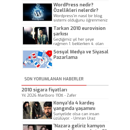
WordPress nedir?
Özellikleri nelerdir?
Wordpress'in nasıl bir blog
sistemi olduğunu öğrenmeniz
için hazırlanmış bir yazıdır.
Tarkan 2010 eurovision
şarkısı
Geçtiğimiz yıl her şeye
rağmen 1. beklerken 4. olan
hadiseli Türkiye, sadece vücut
Sosyal Medya ve Siyasal
gösterisinin bu yarışmada
önemli olmadığını anlamıştır.
Pazarlama
Bu yıl Megastar Tarkan
geliyor, sahneye!
SON YORUMLANAN HABERLER
2010 sigara fiyatları
Yıl 2026 Marlboro 110tl - Zafer
Konya’da 4 kardeş
yangında yaşamını
yitirdi
Suriyelide olsa can insan
üzülüyor. - Umran Uraz
’Nazara geliriz kamyon