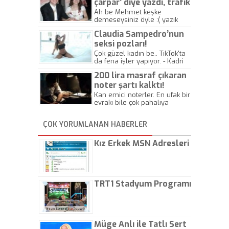
çarpar’ diye yazdı, trafik
kazasında öldü!
Ah be Mehmet keşke
demeseysiniz öyle :( yazık
canlara.... - Abdullah Kadir
Claudia Sampedro’nun
seksi pozları!
Çok güzel kadın be.. TikTok'ta
da fena işler yapıyor. - Kadri
Beylik
200 lira masraf çıkaran
noter şartı kalktı!
Kan emici noterler. En ufak bir
evrakı bile çok pahalıya
yapıyorlar. Allah ellerine
düşürmesin. Çok paranızı
ÇOK YORUMLANAN HABERLER
kaptırıyorsunuz. - Kayhan
Gezenti
Kız Erkek MSN Adresleri
TRT1 Stadyum Programı
Müge Anlı ile Tatlı Sert