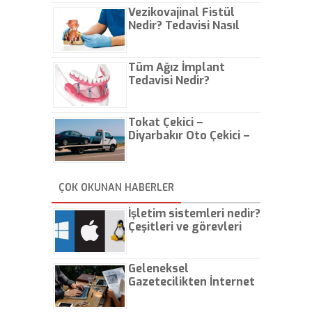
Vezikovajinal Fistül
Nedir? Tedavisi Nasıl
Olur?
Tüm Ağız İmplant
Tedavisi Nedir?
Tokat Çekici –
Diyarbakır Oto Çekici –
İstanbul Oto Çekici
ÇOK OKUNAN HABERLER
İşletim sistemleri nedir?
Çeşitleri ve görevleri
nelerdir?
Geleneksel
Gazetecilikten İnternet
Gazeteciliğine!