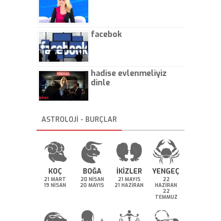
facebok
hadise evlenmeliyiz
dinle
ASTROLOJİ - BURÇLAR
KOÇ
BOĞA
İKİZLER
YENGEÇ
21 MART
20 NİSAN
21 MAYIS
22
19 NİSAN
20 MAYIS
21 HAZİRAN
HAZİRAN
22
TEMMUZ