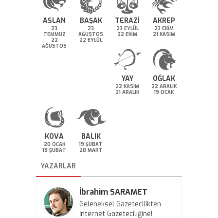
ASLAN
BAŞAK
TERAZİ
AKREP
23
23
23 EYLÜL
23 EKİM
TEMMUZ
AĞUSTOS
22 EKİM
21 KASIM
22
22 EYLÜL
AĞUSTOS
YAY
OĞLAK
22 KASIM
22 ARALIK
21 ARALIK
19 OCAK
KOVA
BALIK
20 OCAK
19 ŞUBAT
18 ŞUBAT
20 MART
YAZARLAR
İbrahim SARAMET
Geleneksel Gazetecilikten
İnternet Gazeteciliğine!