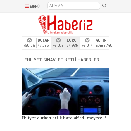
MENÜ
DOLAR
EURO
ALTIN
%0,06
47,595
%-0,13
54,935
%-0,14
6.486,740
EHLIYET SINAVI ETIKETLI HABERLER
Ehliyet alırken artık hata affedilmeyecek!