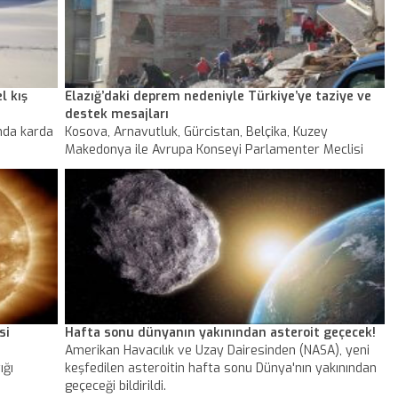
l kış
Elazığ’daki deprem nedeniyle Türkiye’ye taziye ve
destek mesajları
nda karda
Kosova, Arnavutluk, Gürcistan, Belçika, Kuzey
Makedonya ile Avrupa Konseyi Parlamenter Meclisi
rçok yer
(AKPM), Elazığ ve çevre illeri etkileyen deprem
nedeniyle başsağlığı mesajı yayımladı.
si
Hafta sonu dünyanın yakınından asteroit geçecek!
Amerikan Havacılık ve Uzay Dairesinden (NASA), yeni
ığı
keşfedilen asteroitin hafta sonu Dünya'nın yakınından
geçeceği bildirildi.