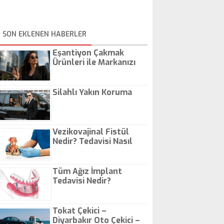
SON EKLENEN HABERLER
Eşantiyon Çakmak
Ürünleri ile Markanızı
Günlük Hayatta Öne
Çıkarın
Silahlı Yakın Koruma
Vezikovajinal Fistül
Nedir? Tedavisi Nasıl
Olur?
Tüm Ağız İmplant
Tedavisi Nedir?
Tokat Çekici –
Diyarbakır Oto Çekici –