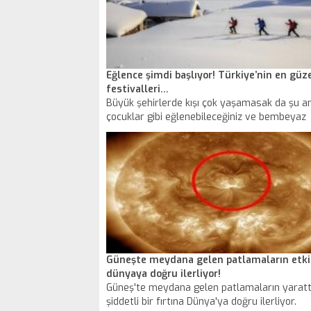
Eğlence şimdi başlıyor! Türkiye’nin en güze
festivalleri…
Büyük şehirlerde kışı çok yaşamasak da şu a
çocuklar gibi eğlenebileceğiniz ve bembeyaz
manzarayı izleyerek huzur bulabileceğiniz bi
var. Oralara gitmek için festivalleri bahane
edebilirsiniz.
Güneşte meydana gelen patlamaların etki
dünyaya doğru ilerliyor!
Güneş'te meydana gelen patlamaların yaratt
şiddetli bir fırtına Dünya'ya doğru ilerliyor.