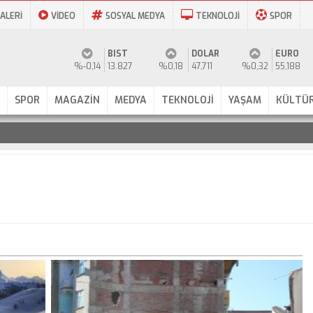
ALERİ
VİDEO
SOSYAL MEDYA
TEKNOLOJİ
SPOR
BIST
DOLAR
EURO
%-0,14
13.827
%0,18
47,711
%0,32
55,188
SPOR
MAGAZİN
MEDYA
TEKNOLOJİ
YAŞAM
KÜLTÜR