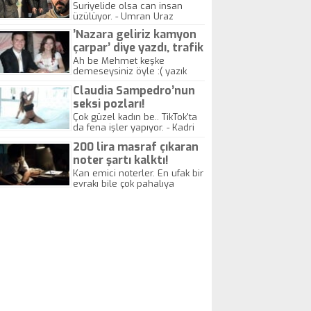
yitirdi
Suriyelide olsa can insan
üzülüyor. - Umran Uraz
’Nazara geliriz kamyon
çarpar’ diye yazdı, trafik
kazasında öldü!
Ah be Mehmet keşke
demeseysiniz öyle :( yazık
canlara.... - Abdullah Kadir
Claudia Sampedro’nun
seksi pozları!
Çok güzel kadın be.. TikTok'ta
da fena işler yapıyor. - Kadri
Beylik
200 lira masraf çıkaran
noter şartı kalktı!
Kan emici noterler. En ufak bir
evrakı bile çok pahalıya
yapıyorlar. Allah ellerine
düşürmesin. Çok paranızı
kaptırıyorsunuz. - Kayhan
Gezenti