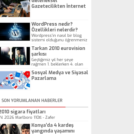
Geleneksel
Gazetecilikten İnternet
Gazeteciliğine!
WordPress nedir?
Özellikleri nelerdir?
Wordpress'in nasıl bir blog
sistemi olduğunu öğrenmeniz
için hazırlanmış bir yazıdır.
Tarkan 2010 eurovision
şarkısı
Geçtiğimiz yıl her şeye
rağmen 1. beklerken 4. olan
hadiseli Türkiye, sadece vücut
Sosyal Medya ve Siyasal
gösterisinin bu yarışmada
önemli olmadığını anlamıştır.
Pazarlama
Bu yıl Megastar Tarkan
geliyor, sahneye!
SON YORUMLANAN HABERLER
2010 sigara fiyatları
Yıl 2026 Marlboro 110tl - Zafer
Konya’da 4 kardeş
yangında yaşamını