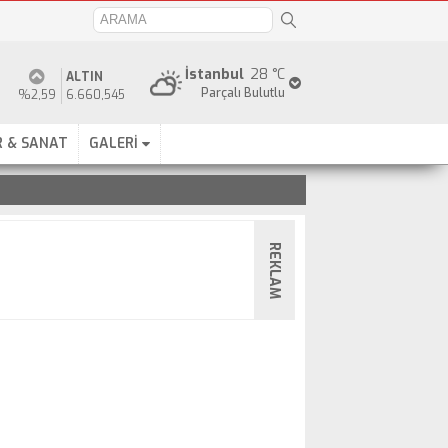
İstanbul
28 °C
ALTIN
Parçalı Bulutlu
%2,59
6.660,545
 & SANAT
GALERİ
REKLAM