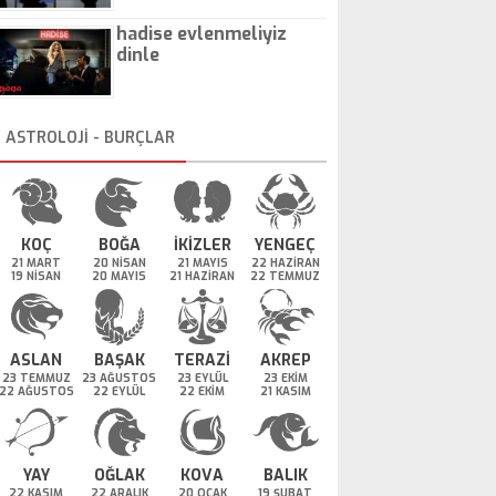
hadise evlenmeliyiz
dinle
ASTROLOJİ - BURÇLAR
KOÇ
BOĞA
İKİZLER
YENGEÇ
21 MART
20 NİSAN
21 MAYIS
22 HAZİRAN
19 NİSAN
20 MAYIS
21 HAZİRAN
22 TEMMUZ
ASLAN
BAŞAK
TERAZİ
AKREP
23 TEMMUZ
23 AĞUSTOS
23 EYLÜL
23 EKİM
22 AĞUSTOS
22 EYLÜL
22 EKİM
21 KASIM
YAY
OĞLAK
KOVA
BALIK
22 KASIM
22 ARALIK
20 OCAK
19 ŞUBAT