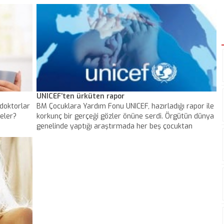
UNICEF’ten ürküten rapor
 doktorlar
BM Çocuklara Yardım Fonu UNICEF, hazırladığı rapor ile
neler?
korkunç bir gerçeği gözler önüne serdi. Örgütün dünya
genelinde yaptığı araştırmada her beş çocuktan
üçünün resmi kaydı bulunmadığı ortaya çıktı