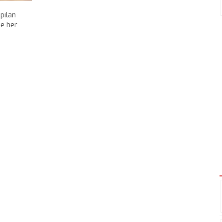
apılan
de her