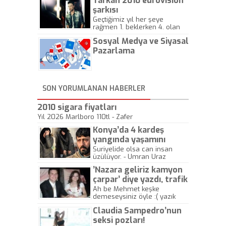
Tarkan 2010 eurovision
şarkısı
Geçtiğimiz yıl her şeye
rağmen 1. beklerken 4. olan
hadiseli Türkiye, sadece vücut
Sosyal Medya ve Siyasal
gösterisinin bu yarışmada
önemli olmadığını anlamıştır.
Pazarlama
Bu yıl Megastar Tarkan
geliyor, sahneye!
SON YORUMLANAN HABERLER
2010 sigara fiyatları
Yıl 2026 Marlboro 110tl - Zafer
Konya’da 4 kardeş
yangında yaşamını
yitirdi
Suriyelide olsa can insan
üzülüyor. - Umran Uraz
’Nazara geliriz kamyon
çarpar’ diye yazdı, trafik
kazasında öldü!
Ah be Mehmet keşke
demeseysiniz öyle :( yazık
canlara.... - Abdullah Kadir
Claudia Sampedro’nun
seksi pozları!