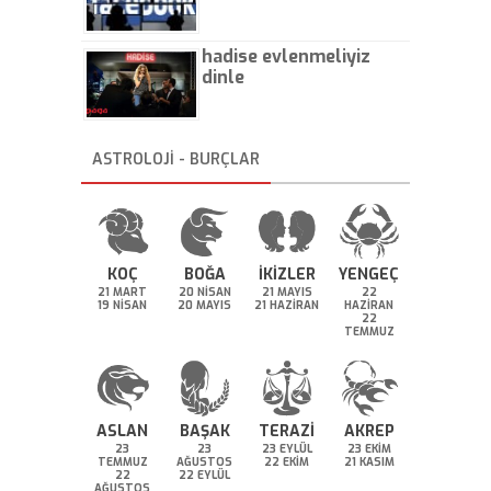
hadise evlenmeliyiz
dinle
ASTROLOJİ - BURÇLAR
KOÇ
BOĞA
İKİZLER
YENGEÇ
21 MART
20 NİSAN
21 MAYIS
22
19 NİSAN
20 MAYIS
21 HAZİRAN
HAZİRAN
22
TEMMUZ
ASLAN
BAŞAK
TERAZİ
AKREP
23
23
23 EYLÜL
23 EKİM
TEMMUZ
AĞUSTOS
22 EKİM
21 KASIM
22
22 EYLÜL
AĞUSTOS