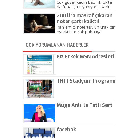
Çok güzel kadın be.. TikTok'ta
da fena işler yapıyor. - Kadri
Beylik
200 lira masraf çıkaran
noter şartı kalktı!
Kan emici noterler. En ufak bir
evrakı bile çok pahalıya
yapıyorlar. Allah ellerine
düşürmesin. Çok paranızı
ÇOK YORUMLANAN HABERLER
kaptırıyorsunuz. - Kayhan
Gezenti
Kız Erkek MSN Adresleri
TRT1 Stadyum Programı
Müge Anlı ile Tatlı Sert
facebok