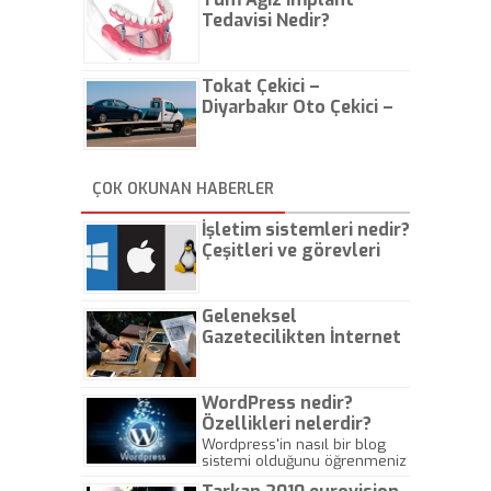
Tedavisi Nedir?
Tokat Çekici –
Diyarbakır Oto Çekici –
İstanbul Oto Çekici
ÇOK OKUNAN HABERLER
İşletim sistemleri nedir?
Çeşitleri ve görevleri
nelerdir?
Geleneksel
Gazetecilikten İnternet
Gazeteciliğine!
WordPress nedir?
Özellikleri nelerdir?
Wordpress'in nasıl bir blog
sistemi olduğunu öğrenmeniz
için hazırlanmış bir yazıdır.