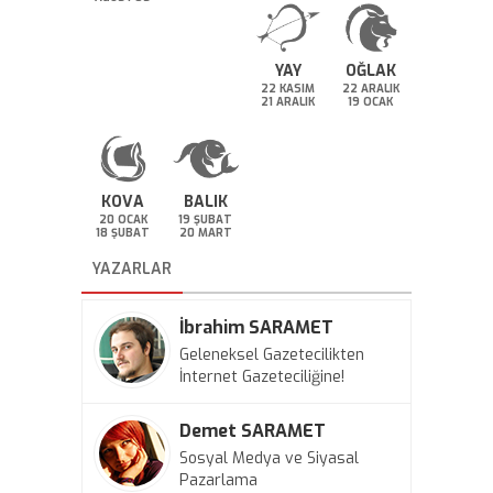
YAY
OĞLAK
22 KASIM
22 ARALIK
21 ARALIK
19 OCAK
KOVA
BALIK
20 OCAK
19 ŞUBAT
18 ŞUBAT
20 MART
YAZARLAR
İbrahim SARAMET
Geleneksel Gazetecilikten
İnternet Gazeteciliğine!
Demet SARAMET
Sosyal Medya ve Siyasal
Pazarlama