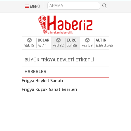
MENÜ
DOLAR
EURO
ALTIN
%0,18
47,711
%0,32
55,188
%2,59
6.660,545
BÜYÜK FRIGYA DEVLETI ETIKETLI
HABERLER
Frigya Heykel Sanatı
Frigya Küçük Sanat Eserleri