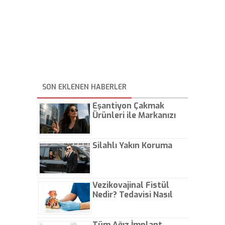
SON EKLENEN HABERLER
Eşantiyon Çakmak
Ürünleri ile Markanızı
Günlük Hayatta Öne
Çıkarın
Silahlı Yakın Koruma
Vezikovajinal Fistül
Nedir? Tedavisi Nasıl
Olur?
Tüm Ağız İmplant