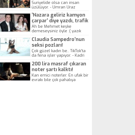
yitirdi
Suriyelide olsa can insan
üzülüyor. - Umran Uraz
’Nazara geliriz kamyon
çarpar’ diye yazdı, trafik
kazasında öldü!
Ah be Mehmet keşke
demeseysiniz öyle :( yazık
canlara.... - Abdullah Kadir
Claudia Sampedro’nun
seksi pozları!
Çok güzel kadın be.. TikTok'ta
da fena işler yapıyor. - Kadri
Beylik
200 lira masraf çıkaran
noter şartı kalktı!
Kan emici noterler. En ufak bir
evrakı bile çok pahalıya
yapıyorlar. Allah ellerine
düşürmesin. Çok paranızı
kaptırıyorsunuz. - Kayhan
Gezenti