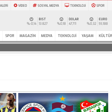
ALERİ
VİDEO
SOSYAL MEDYA
TEKNOLOJİ
SPOR
BIST
DOLAR
EURO
%-0,14
13.827
%0,18
47,711
%0,32
55,188
SPOR
MAGAZİN
MEDYA
TEKNOLOJİ
YAŞAM
KÜLTÜR