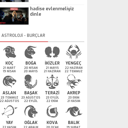
hadise evlenmeliyiz
dinle
ASTROLOJİ - BURÇLAR
KOÇ
BOĞA
İKİZLER
YENGEÇ
21 MART
20 NİSAN
21 MAYIS
22 HAZİRAN
19 NİSAN
20 MAYIS
21 HAZİRAN
22 TEMMUZ
ASLAN
BAŞAK
TERAZİ
AKREP
23 TEMMUZ
23 AĞUSTOS
23 EYLÜL
23 EKİM
22 AĞUSTOS
22 EYLÜL
22 EKİM
21 KASIM
YAY
OĞLAK
KOVA
BALIK
22 KASIM
22 ARALIK
20 OCAK
19 ŞUBAT