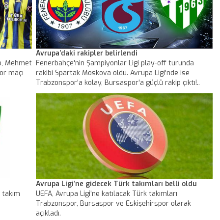
Avrupa’daki rakipler belirlendi
bo, Mehmet
Fenerbahçe'nin Şampiyonlar Ligi play-off turunda
or maçı
rakibi Spartak Moskova oldu. Avrupa Ligi'nde ise
Trabzonspor'a kolay, Bursaspor'a güçlü rakip çıktı!..
UEFA Avrupa Ligi'nde Trabzonspor'un rakibi Macaristan
temsilcisi Videoton oldu. Bursaspor'un ise Hollanda
ekisi Twente ile eşleşti.
Avrupa Ligi’ne gidecek Türk takımları belli oldu
i takım
UEFA, Avrupa Ligi'ne katılacak Türk takımları
Trabzonspor, Bursaspor ve Eskişehirspor olarak
açıkladı.