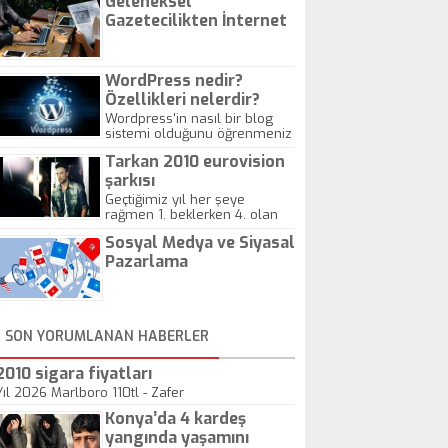
Geleneksel
Gazetecilikten İnternet
Gazeteciliğine!
WordPress nedir?
Özellikleri nelerdir?
Wordpress'in nasıl bir blog
sistemi olduğunu öğrenmeniz
için hazırlanmış bir yazıdır.
Tarkan 2010 eurovision
şarkısı
Geçtiğimiz yıl her şeye
rağmen 1. beklerken 4. olan
hadiseli Türkiye, sadece vücut
Sosyal Medya ve Siyasal
gösterisinin bu yarışmada
önemli olmadığını anlamıştır.
Pazarlama
Bu yıl Megastar Tarkan
geliyor, sahneye!
SON YORUMLANAN HABERLER
2010 sigara fiyatları
Yıl 2026 Marlboro 110tl - Zafer
Konya’da 4 kardeş
yangında yaşamını