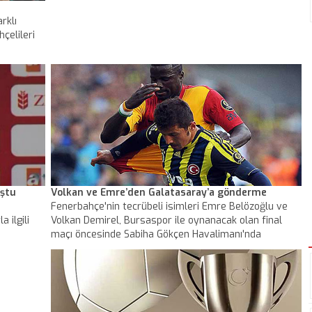
rklı
çelileri
uştu
Volkan ve Emre’den Galatasaray’a gönderme
Fenerbahçe'nin tecrübeli isimleri Emre Belözoğlu ve
 ilgili
Volkan Demirel, Bursaspor ile oynanacak olan final
maçı öncesinde Sabiha Gökçen Havalimanı'nda
açıklamalarda bulundu.