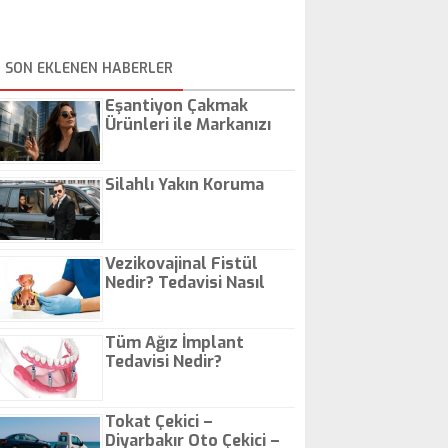
SON EKLENEN HABERLER
Eşantiyon Çakmak
Ürünleri ile Markanızı
Günlük Hayatta Öne
Çıkarın
Silahlı Yakın Koruma
Vezikovajinal Fistül
Nedir? Tedavisi Nasıl
Olur?
Tüm Ağız İmplant
Tedavisi Nedir?
Tokat Çekici –
Diyarbakır Oto Çekici –