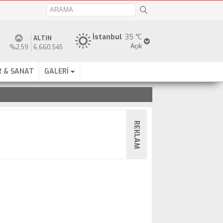
İstanbul
35 °C
ALTIN
Açık
%2,59
6.660,545
 & SANAT
GALERİ
REKLAM