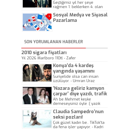
Geçtiğimiz yıl her şeye
rağmen 1. beklerken 4. olan
hadiseli Türkiye, sadece vücut
Sosyal Medya ve Siyasal
gösterisinin bu yarışmada
önemli olmadığını anlamıştır.
Pazarlama
Bu yıl Megastar Tarkan
geliyor, sahneye!
SON YORUMLANAN HABERLER
2010 sigara fiyatları
Yıl 2026 Marlboro 110tl - Zafer
Konya’da 4 kardeş
yangında yaşamını
yitirdi
Suriyelide olsa can insan
üzülüyor. - Umran Uraz
’Nazara geliriz kamyon
çarpar’ diye yazdı, trafik
kazasında öldü!
Ah be Mehmet keşke
demeseysiniz öyle :( yazık
canlara.... - Abdullah Kadir
Claudia Sampedro’nun
seksi pozları!
Çok güzel kadın be.. TikTok'ta
da fena işler yapıyor. - Kadri