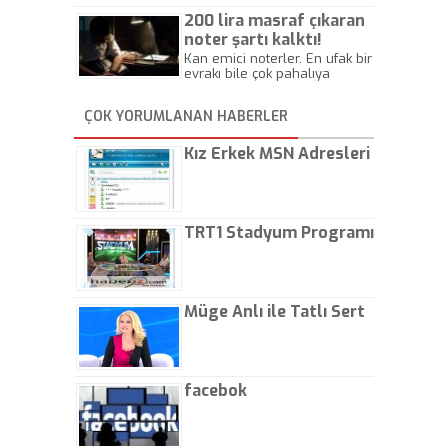
Beylik
200 lira masraf çıkaran
noter şartı kalktı!
Kan emici noterler. En ufak bir
evrakı bile çok pahalıya
yapıyorlar. Allah ellerine
düşürmesin. Çok paranızı
ÇOK YORUMLANAN HABERLER
kaptırıyorsunuz. - Kayhan
Gezenti
Kız Erkek MSN Adresleri
TRT1 Stadyum Programı
Müge Anlı ile Tatlı Sert
facebok