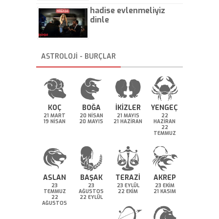
hadise evlenmeliyiz
dinle
ASTROLOJİ - BURÇLAR
KOÇ
BOĞA
İKİZLER
YENGEÇ
21 MART
20 NİSAN
21 MAYIS
22
19 NİSAN
20 MAYIS
21 HAZİRAN
HAZİRAN
22
TEMMUZ
ASLAN
BAŞAK
TERAZİ
AKREP
23
23
23 EYLÜL
23 EKİM
TEMMUZ
AĞUSTOS
22 EKİM
21 KASIM
22
22 EYLÜL
AĞUSTOS