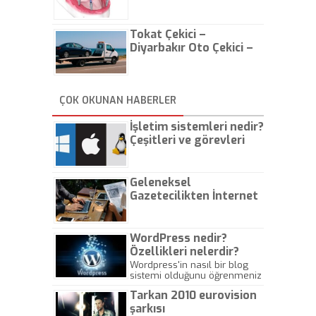
Tokat Çekici –
Diyarbakır Oto Çekici –
İstanbul Oto Çekici
ÇOK OKUNAN HABERLER
İşletim sistemleri nedir?
Çeşitleri ve görevleri
nelerdir?
Geleneksel
Gazetecilikten İnternet
Gazeteciliğine!
WordPress nedir?
Özellikleri nelerdir?
Wordpress'in nasıl bir blog
sistemi olduğunu öğrenmeniz
için hazırlanmış bir yazıdır.
Tarkan 2010 eurovision
şarkısı