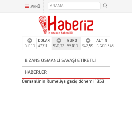
MENÜ
DOLAR
EURO
ALTIN
%0,18
47,711
%0,32
55,188
%2,59
6.660,545
BIZANS OSMANLI SAVAŞI ETIKETLI
HABERLER
Osmanlinin Rumeliye geçiş dönemi 1353