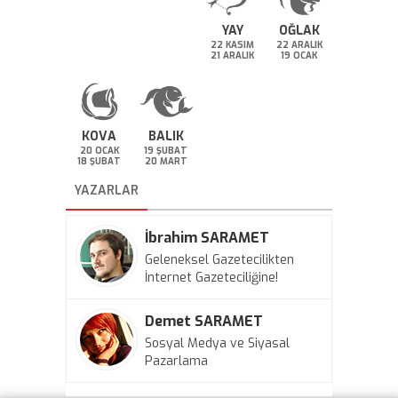
YAY
OĞLAK
22 KASIM
22 ARALIK
21 ARALIK
19 OCAK
KOVA
BALIK
20 OCAK
19 ŞUBAT
18 ŞUBAT
20 MART
YAZARLAR
İbrahim SARAMET
Geleneksel Gazetecilikten
İnternet Gazeteciliğine!
Demet SARAMET
Sosyal Medya ve Siyasal
Pazarlama