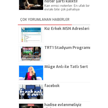
noter şartı kalktı!
Kan emici noterler. En ufak bir
evrakı bile çok pahalıya
yapıyorlar. Allah ellerine
düşürmesin. Çok paranızı
ÇOK YORUMLANAN HABERLER
kaptırıyorsunuz. - Kayhan
Gezenti
Kız Erkek MSN Adresleri
TRT1 Stadyum Programı
Müge Anlı ile Tatlı Sert
facebok
hadise evlenmeliyiz