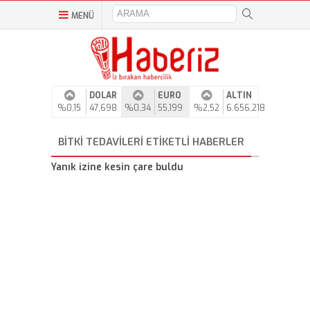
MENÜ
DOLAR
EURO
ALTIN
%0,15
47,698
%0,34
55,199
%2,52
6.656,218
BITKI TEDAVILERI ETIKETLI HABERLER
Yanık izine kesin çare buldu