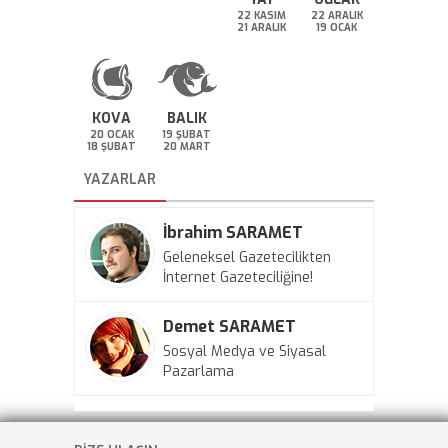
22 KASIM
22 ARALIK
21 ARALIK
19 OCAK
KOVA
BALIK
20 OCAK
19 ŞUBAT
18 ŞUBAT
20 MART
YAZARLAR
İbrahim SARAMET
Geleneksel Gazetecilikten
İnternet Gazeteciliğine!
Demet SARAMET
Sosyal Medya ve Siyasal
Pazarlama