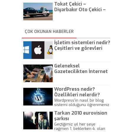
Tokat Çekici –
Diyarbakır Oto Çekici –
İstanbul Oto Çekici
ÇOK OKUNAN HABERLER
İşletim sistemleri nedir?
Çeşitleri ve görevleri
nelerdir?
Geleneksel
Gazetecilikten İnternet
Gazeteciliğine!
WordPress nedir?
Özellikleri nelerdir?
Wordpress'in nasıl bir blog
sistemi olduğunu öğrenmeniz
için hazırlanmış bir yazıdır.
Tarkan 2010 eurovision
şarkısı
Geçtiğimiz yıl her şeye
rağmen 1. beklerken 4. olan