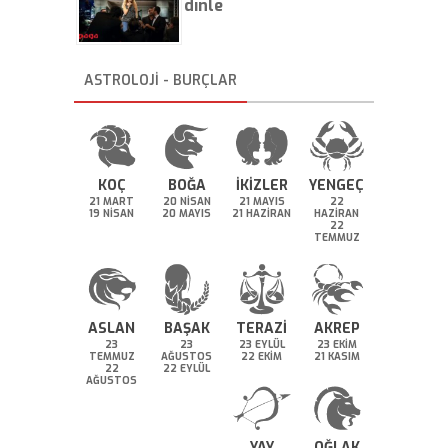
dinle
ASTROLOJİ - BURÇLAR
KOÇ
BOĞA
İKİZLER
YENGEÇ
21 MART
20 NİSAN
21 MAYIS
22
19 NİSAN
20 MAYIS
21 HAZİRAN
HAZİRAN
22
TEMMUZ
ASLAN
BAŞAK
TERAZİ
AKREP
23
23
23 EYLÜL
23 EKİM
TEMMUZ
AĞUSTOS
22 EKİM
21 KASIM
22
22 EYLÜL
AĞUSTOS
YAY
OĞLAK