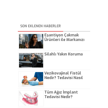
SON EKLENEN HABERLER
Eşantiyon Çakmak
Ürünleri ile Markanızı
Günlük Hayatta Öne
Çıkarın
Silahlı Yakın Koruma
Vezikovajinal Fistül
Nedir? Tedavisi Nasıl
Olur?
Tüm Ağız İmplant
Tedavisi Nedir?