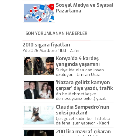
hadiseli Türkiye, sadece vücut
Sosyal Medya ve Siyasal
gösterisinin bu yarışmada
önemli olmadığını anlamıştır.
Pazarlama
Bu yıl Megastar Tarkan
geliyor, sahneye!
SON YORUMLANAN HABERLER
2010 sigara fiyatları
Yıl 2026 Marlboro 110tl - Zafer
Konya’da 4 kardeş
yangında yaşamını
yitirdi
Suriyelide olsa can insan
üzülüyor. - Umran Uraz
’Nazara geliriz kamyon
çarpar’ diye yazdı, trafik
kazasında öldü!
Ah be Mehmet keşke
demeseysiniz öyle :( yazık
canlara.... - Abdullah Kadir
Claudia Sampedro’nun
seksi pozları!
Çok güzel kadın be.. TikTok'ta
da fena işler yapıyor. - Kadri
Beylik
200 lira masraf çıkaran