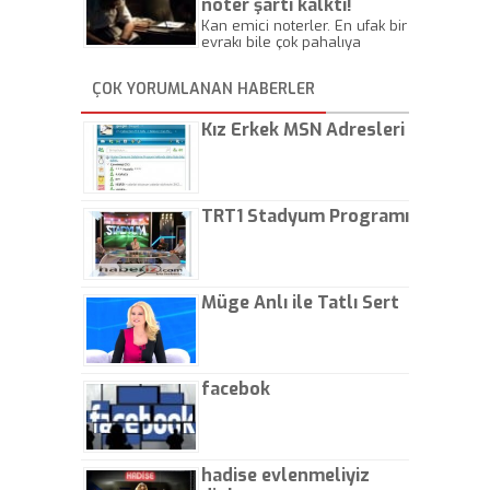
noter şartı kalktı!
Kan emici noterler. En ufak bir
evrakı bile çok pahalıya
yapıyorlar. Allah ellerine
düşürmesin. Çok paranızı
ÇOK YORUMLANAN HABERLER
kaptırıyorsunuz. - Kayhan
Gezenti
Kız Erkek MSN Adresleri
TRT1 Stadyum Programı
Müge Anlı ile Tatlı Sert
facebok
hadise evlenmeliyiz