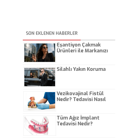
SON EKLENEN HABERLER
Eşantiyon Çakmak
Ürünleri ile Markanızı
Günlük Hayatta Öne
Çıkarın
Silahlı Yakın Koruma
Vezikovajinal Fistül
Nedir? Tedavisi Nasıl
Olur?
Tüm Ağız İmplant
Tedavisi Nedir?