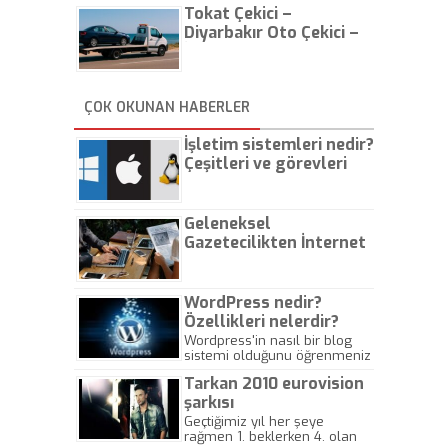
Tokat Çekici –
Diyarbakır Oto Çekici –
İstanbul Oto Çekici
ÇOK OKUNAN HABERLER
İşletim sistemleri nedir?
Çeşitleri ve görevleri
nelerdir?
Geleneksel
Gazetecilikten İnternet
Gazeteciliğine!
WordPress nedir?
Özellikleri nelerdir?
Wordpress'in nasıl bir blog
sistemi olduğunu öğrenmeniz
için hazırlanmış bir yazıdır.
Tarkan 2010 eurovision
şarkısı
Geçtiğimiz yıl her şeye
rağmen 1. beklerken 4. olan