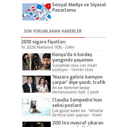
hadiseli Türkiye, sadece vücut
Sosyal Medya ve Siyasal
gösterisinin bu yarışmada
önemli olmadığını anlamıştır.
Pazarlama
Bu yıl Megastar Tarkan
geliyor, sahneye!
SON YORUMLANAN HABERLER
2010 sigara fiyatları
Yıl 2026 Marlboro 110tl - Zafer
Konya’da 4 kardeş
yangında yaşamını
yitirdi
Suriyelide olsa can insan
üzülüyor. - Umran Uraz
’Nazara geliriz kamyon
çarpar’ diye yazdı, trafik
kazasında öldü!
Ah be Mehmet keşke
demeseysiniz öyle :( yazık
canlara.... - Abdullah Kadir
Claudia Sampedro’nun
seksi pozları!
Çok güzel kadın be.. TikTok'ta
da fena işler yapıyor. - Kadri
Beylik
200 lira masraf çıkaran