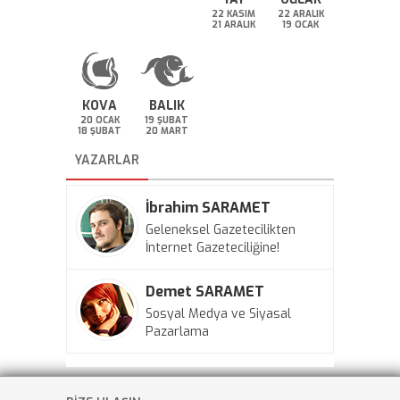
22 KASIM
22 ARALIK
21 ARALIK
19 OCAK
KOVA
BALIK
20 OCAK
19 ŞUBAT
18 ŞUBAT
20 MART
YAZARLAR
İbrahim SARAMET
Geleneksel Gazetecilikten
İnternet Gazeteciliğine!
Demet SARAMET
Sosyal Medya ve Siyasal
Pazarlama