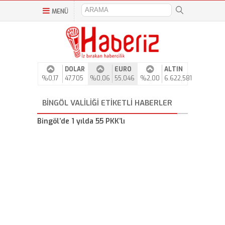
MENÜ
DOLAR
EURO
ALTIN
%0,17
47,705
%0,06
55,046
%2,00
6.622,581
BINGÖL VALILIĞI ETIKETLI HABERLER
Bingöl’de 1 yılda 55 PKK’lı