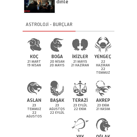
dinle
ASTROLOJİ - BURÇLAR
KOÇ
BOĞA
İKİZLER
YENGEÇ
21 MART
20 NİSAN
21 MAYIS
22
19 NİSAN
20 MAYIS
21 HAZİRAN
HAZİRAN
22
TEMMUZ
ASLAN
BAŞAK
TERAZİ
AKREP
23
23
23 EYLÜL
23 EKİM
TEMMUZ
AĞUSTOS
22 EKİM
21 KASIM
22
22 EYLÜL
AĞUSTOS
YAY
OĞLAK