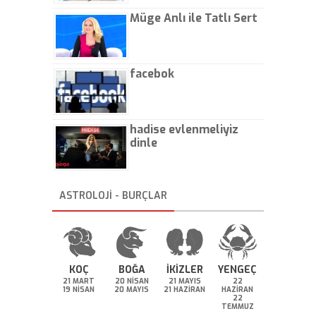
Müge Anlı ile Tatlı Sert
facebok
hadise evlenmeliyiz
dinle
ASTROLOJİ - BURÇLAR
KOÇ
BOĞA
İKİZLER
YENGEÇ
21 MART
20 NİSAN
21 MAYIS
22
19 NİSAN
20 MAYIS
21 HAZİRAN
HAZİRAN
22
TEMMUZ