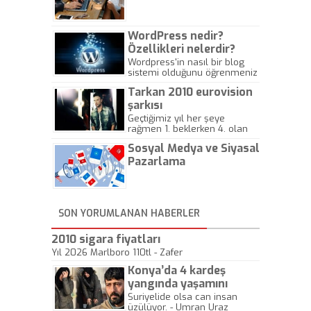
Gazeteciliğine!
WordPress nedir?
Özellikleri nelerdir?
Wordpress'in nasıl bir blog
sistemi olduğunu öğrenmeniz
için hazırlanmış bir yazıdır.
Tarkan 2010 eurovision
şarkısı
Geçtiğimiz yıl her şeye
rağmen 1. beklerken 4. olan
hadiseli Türkiye, sadece vücut
Sosyal Medya ve Siyasal
gösterisinin bu yarışmada
önemli olmadığını anlamıştır.
Pazarlama
Bu yıl Megastar Tarkan
geliyor, sahneye!
SON YORUMLANAN HABERLER
2010 sigara fiyatları
Yıl 2026 Marlboro 110tl - Zafer
Konya’da 4 kardeş
yangında yaşamını
yitirdi
Suriyelide olsa can insan
üzülüyor. - Umran Uraz