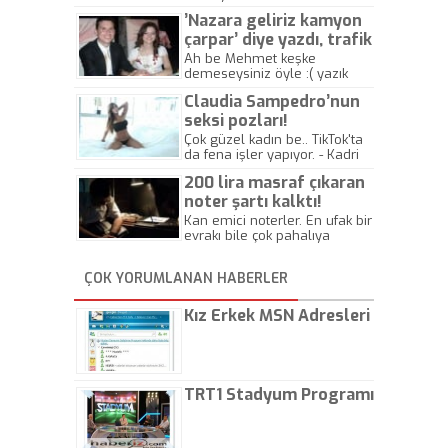
’Nazara geliriz kamyon
çarpar’ diye yazdı, trafik
kazasında öldü!
Ah be Mehmet keşke
demeseysiniz öyle :( yazık
canlara.... - Abdullah Kadir
Claudia Sampedro’nun
seksi pozları!
Çok güzel kadın be.. TikTok'ta
da fena işler yapıyor. - Kadri
Beylik
200 lira masraf çıkaran
noter şartı kalktı!
Kan emici noterler. En ufak bir
evrakı bile çok pahalıya
yapıyorlar. Allah ellerine
düşürmesin. Çok paranızı
ÇOK YORUMLANAN HABERLER
kaptırıyorsunuz. - Kayhan
Gezenti
Kız Erkek MSN Adresleri
TRT1 Stadyum Programı