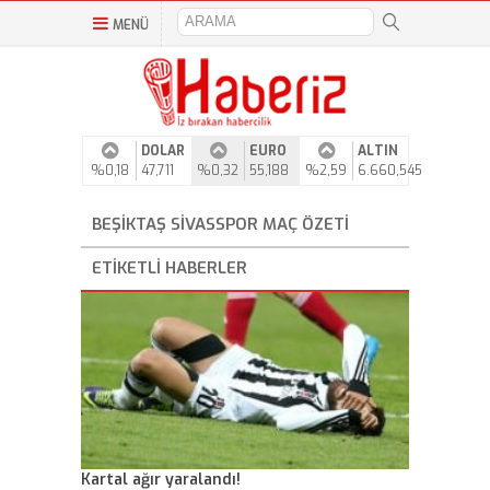
MENÜ
DOLAR
EURO
ALTIN
%0,18
47,711
%0,32
55,188
%2,59
6.660,545
BEŞIKTAŞ SIVASSPOR MAÇ ÖZETI
ETIKETLI HABERLER
Kartal ağır yaralandı!