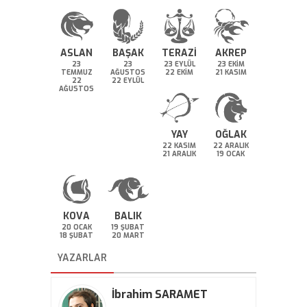
ASLAN
BAŞAK
TERAZİ
AKREP
23
23
23 EYLÜL
23 EKİM
TEMMUZ
AĞUSTOS
22 EKİM
21 KASIM
22
22 EYLÜL
AĞUSTOS
YAY
OĞLAK
22 KASIM
22 ARALIK
21 ARALIK
19 OCAK
KOVA
BALIK
20 OCAK
19 ŞUBAT
18 ŞUBAT
20 MART
YAZARLAR
İbrahim SARAMET