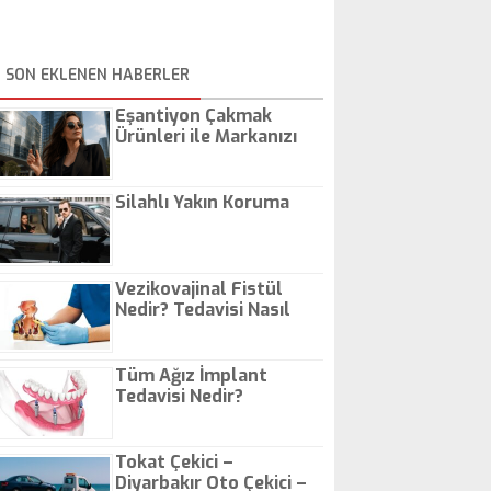
SON EKLENEN HABERLER
Eşantiyon Çakmak
Ürünleri ile Markanızı
Günlük Hayatta Öne
Çıkarın
Silahlı Yakın Koruma
Vezikovajinal Fistül
Nedir? Tedavisi Nasıl
Olur?
Tüm Ağız İmplant
Tedavisi Nedir?
Tokat Çekici –
Diyarbakır Oto Çekici –