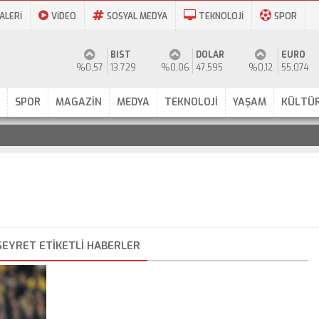
ALERİ
VİDEO
SOSYAL MEDYA
TEKNOLOJİ
SPOR
BIST
DOLAR
EURO
%0,57
13.729
%0,06
47,595
%0,12
55,074
SPOR
MAGAZİN
MEDYA
TEKNOLOJİ
YAŞAM
KÜLTÜR
SEYRET ETIKETLI HABERLER