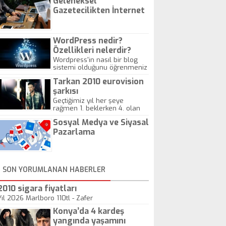
Geleneksel
Gazetecilikten İnternet
Gazeteciliğine!
WordPress nedir?
Özellikleri nelerdir?
Wordpress'in nasıl bir blog
sistemi olduğunu öğrenmeniz
için hazırlanmış bir yazıdır.
Tarkan 2010 eurovision
şarkısı
Geçtiğimiz yıl her şeye
rağmen 1. beklerken 4. olan
hadiseli Türkiye, sadece vücut
Sosyal Medya ve Siyasal
gösterisinin bu yarışmada
önemli olmadığını anlamıştır.
Pazarlama
Bu yıl Megastar Tarkan
geliyor, sahneye!
SON YORUMLANAN HABERLER
2010 sigara fiyatları
Yıl 2026 Marlboro 110tl - Zafer
Konya’da 4 kardeş
yangında yaşamını