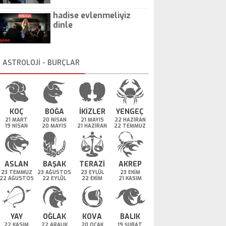
hadise evlenmeliyiz
dinle
ASTROLOJİ - BURÇLAR
KOÇ
BOĞA
İKİZLER
YENGEÇ
21 MART
20 NİSAN
21 MAYIS
22 HAZİRAN
19 NİSAN
20 MAYIS
21 HAZİRAN
22 TEMMUZ
ASLAN
BAŞAK
TERAZİ
AKREP
23 TEMMUZ
23 AĞUSTOS
23 EYLÜL
23 EKİM
22 AĞUSTOS
22 EYLÜL
22 EKİM
21 KASIM
YAY
OĞLAK
KOVA
BALIK
22 KASIM
22 ARALIK
20 OCAK
19 ŞUBAT