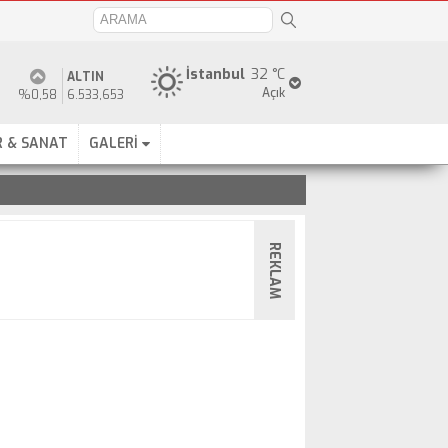
İstanbul
32 °C
ALTIN
Açık
%0,58
6.533,653
 & SANAT
GALERİ
REKLAM