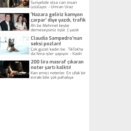
yitirdi
Suriyelide olsa can insan
üzülüyor. - Umran Uraz
’Nazara geliriz kamyon
çarpar’ diye yazdı, trafik
kazasında öldü!
Ah be Mehmet keşke
demeseysiniz öyle :( yazık
canlara.... - Abdullah Kadir
Claudia Sampedro’nun
seksi pozları!
Çok güzel kadın be.. TikTok'ta
da fena işler yapıyor. - Kadri
Beylik
200 lira masraf çıkaran
noter şartı kalktı!
Kan emici noterler. En ufak bir
evrakı bile çok pahalıya
yapıyorlar. Allah ellerine
düşürmesin. Çok paranızı
kaptırıyorsunuz. - Kayhan
Gezenti