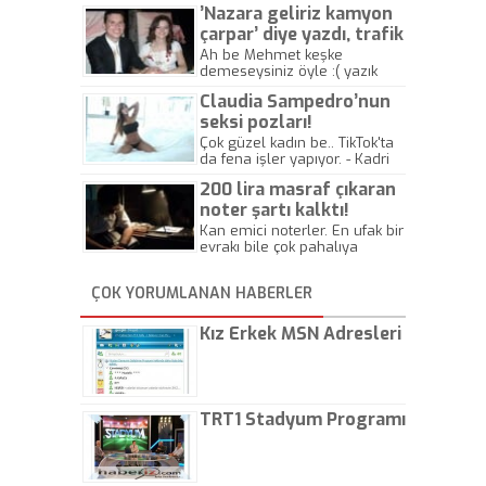
’Nazara geliriz kamyon
çarpar’ diye yazdı, trafik
kazasında öldü!
Ah be Mehmet keşke
demeseysiniz öyle :( yazık
canlara.... - Abdullah Kadir
Claudia Sampedro’nun
seksi pozları!
Çok güzel kadın be.. TikTok'ta
da fena işler yapıyor. - Kadri
Beylik
200 lira masraf çıkaran
noter şartı kalktı!
Kan emici noterler. En ufak bir
evrakı bile çok pahalıya
yapıyorlar. Allah ellerine
düşürmesin. Çok paranızı
ÇOK YORUMLANAN HABERLER
kaptırıyorsunuz. - Kayhan
Gezenti
Kız Erkek MSN Adresleri
TRT1 Stadyum Programı