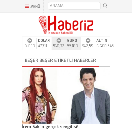
MENÜ
DOLAR
EURO
ALTIN
%0,18
47,711
%0,32
55,188
%2,59
6.660,545
BEŞER BEŞER ETIKETLI HABERLER
İrem Sak’ın gerçek sevgilisi!