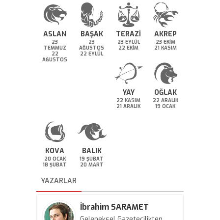
ASLAN
BAŞAK
TERAZİ
AKREP
23
23
23 EYLÜL
23 EKİM
TEMMUZ
AĞUSTOS
22 EKİM
21 KASIM
22
22 EYLÜL
AĞUSTOS
YAY
OĞLAK
22 KASIM
22 ARALIK
21 ARALIK
19 OCAK
KOVA
BALIK
20 OCAK
19 ŞUBAT
18 ŞUBAT
20 MART
YAZARLAR
İbrahim SARAMET
Geleneksel Gazetecilikten