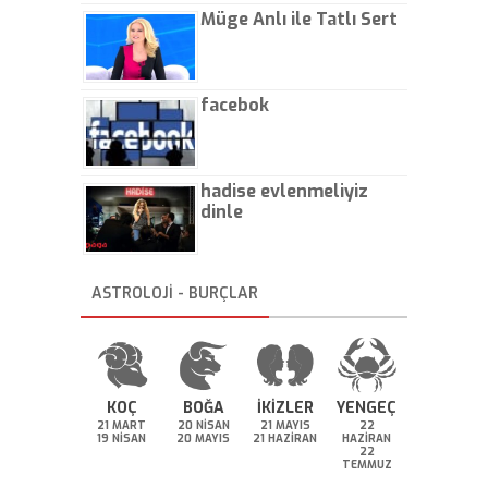
Müge Anlı ile Tatlı Sert
facebok
hadise evlenmeliyiz
dinle
ASTROLOJİ - BURÇLAR
KOÇ
BOĞA
İKİZLER
YENGEÇ
21 MART
20 NİSAN
21 MAYIS
22
19 NİSAN
20 MAYIS
21 HAZİRAN
HAZİRAN
22
TEMMUZ