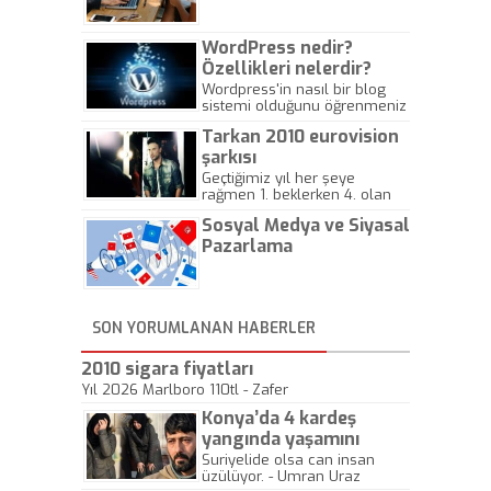
Gazeteciliğine!
WordPress nedir?
Özellikleri nelerdir?
Wordpress'in nasıl bir blog
sistemi olduğunu öğrenmeniz
için hazırlanmış bir yazıdır.
Tarkan 2010 eurovision
şarkısı
Geçtiğimiz yıl her şeye
rağmen 1. beklerken 4. olan
hadiseli Türkiye, sadece vücut
Sosyal Medya ve Siyasal
gösterisinin bu yarışmada
önemli olmadığını anlamıştır.
Pazarlama
Bu yıl Megastar Tarkan
geliyor, sahneye!
SON YORUMLANAN HABERLER
2010 sigara fiyatları
Yıl 2026 Marlboro 110tl - Zafer
Konya’da 4 kardeş
yangında yaşamını
yitirdi
Suriyelide olsa can insan
üzülüyor. - Umran Uraz