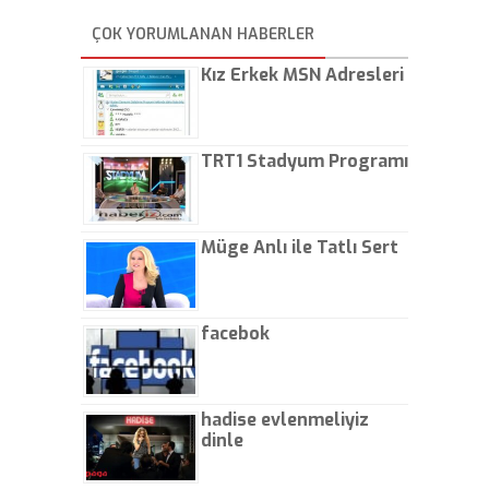
yapıyorlar. Allah ellerine
düşürmesin. Çok paranızı
ÇOK YORUMLANAN HABERLER
kaptırıyorsunuz. - Kayhan
Gezenti
Kız Erkek MSN Adresleri
TRT1 Stadyum Programı
Müge Anlı ile Tatlı Sert
facebok
hadise evlenmeliyiz
dinle