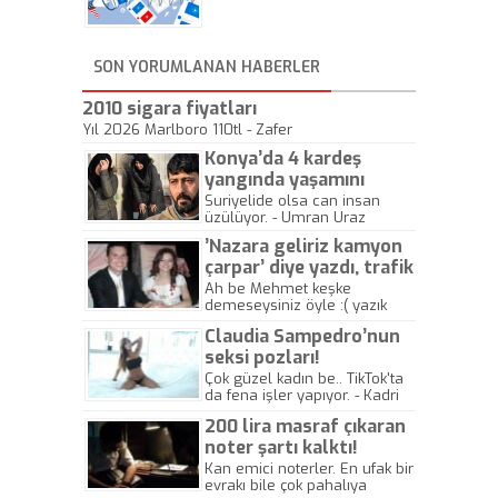
geliyor, sahneye!
SON YORUMLANAN HABERLER
2010 sigara fiyatları
Yıl 2026 Marlboro 110tl - Zafer
Konya’da 4 kardeş
yangında yaşamını
yitirdi
Suriyelide olsa can insan
üzülüyor. - Umran Uraz
’Nazara geliriz kamyon
çarpar’ diye yazdı, trafik
kazasında öldü!
Ah be Mehmet keşke
demeseysiniz öyle :( yazık
canlara.... - Abdullah Kadir
Claudia Sampedro’nun
seksi pozları!
Çok güzel kadın be.. TikTok'ta
da fena işler yapıyor. - Kadri
Beylik
200 lira masraf çıkaran
noter şartı kalktı!
Kan emici noterler. En ufak bir
evrakı bile çok pahalıya