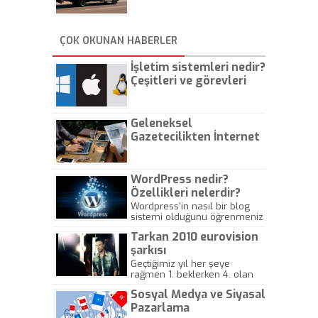
İstanbul Oto Çekici
ÇOK OKUNAN HABERLER
İşletim sistemleri nedir?
Çeşitleri ve görevleri
nelerdir?
Geleneksel
Gazetecilikten İnternet
Gazeteciliğine!
WordPress nedir?
Özellikleri nelerdir?
Wordpress'in nasıl bir blog
sistemi olduğunu öğrenmeniz
için hazırlanmış bir yazıdır.
Tarkan 2010 eurovision
şarkısı
Geçtiğimiz yıl her şeye
rağmen 1. beklerken 4. olan
hadiseli Türkiye, sadece vücut
Sosyal Medya ve Siyasal
gösterisinin bu yarışmada
önemli olmadığını anlamıştır.
Pazarlama
Bu yıl Megastar Tarkan