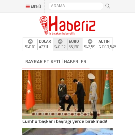
MENÜ
DOLAR
EURO
ALTIN
%0,18
47,711
%0,32
55,188
%2,59
6.660,545
BAYRAK ETIKETLI HABERLER
Cumhurbaşkanı bayrağı yerde bırakmadı!