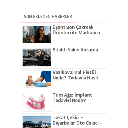
SON EKLENEN HABERLER
Eşantiyon Çakmak
Ürünleri ile Markanızı
Günlük Hayatta Öne
Çıkarın
Silahlı Yakın Koruma
Vezikovajinal Fistül
Nedir? Tedavisi Nasıl
Olur?
Tüm Ağız İmplant
Tedavisi Nedir?
Tokat Çekici –
Diyarbakır Oto Çekici –