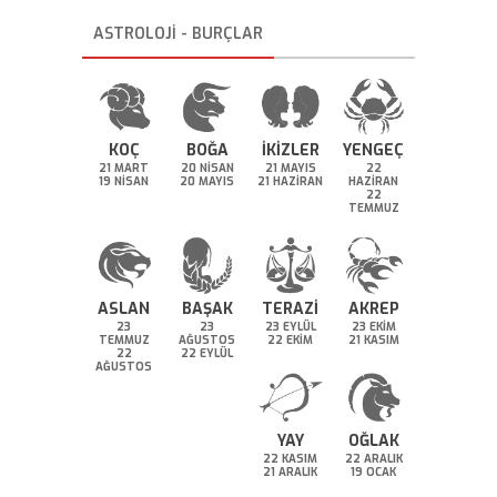
ASTROLOJİ - BURÇLAR
KOÇ
BOĞA
İKİZLER
YENGEÇ
21 MART
20 NİSAN
21 MAYIS
22
19 NİSAN
20 MAYIS
21 HAZİRAN
HAZİRAN
22
TEMMUZ
ASLAN
BAŞAK
TERAZİ
AKREP
23
23
23 EYLÜL
23 EKİM
TEMMUZ
AĞUSTOS
22 EKİM
21 KASIM
22
22 EYLÜL
AĞUSTOS
YAY
OĞLAK
22 KASIM
22 ARALIK
21 ARALIK
19 OCAK