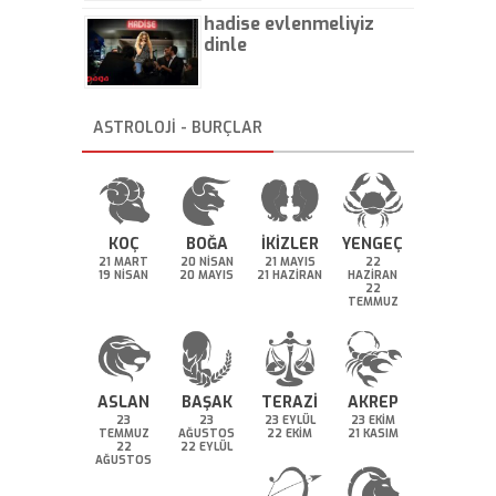
hadise evlenmeliyiz
dinle
ASTROLOJİ - BURÇLAR
KOÇ
BOĞA
İKİZLER
YENGEÇ
21 MART
20 NİSAN
21 MAYIS
22
19 NİSAN
20 MAYIS
21 HAZİRAN
HAZİRAN
22
TEMMUZ
ASLAN
BAŞAK
TERAZİ
AKREP
23
23
23 EYLÜL
23 EKİM
TEMMUZ
AĞUSTOS
22 EKİM
21 KASIM
22
22 EYLÜL
AĞUSTOS