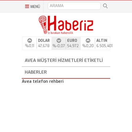
MENÜ
DOLAR
EURO
ALTIN
%0,11
47,678
%-0,07
54,972
%0,20
6.505,401
AVEA MÜŞTERI HIZMETLERI ETIKETLI
HABERLER
Avea telefon rehberi