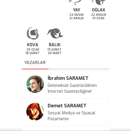
YAY
OĞLAK
22 KASIM
22 ARALIK
21 ARALIK
19 OCAK
KOVA
BALIK
20 OCAK
19 ŞUBAT
18 ŞUBAT
20 MART
YAZARLAR
İbrahim SARAMET
Geleneksel Gazetecilikten
İnternet Gazeteciliğine!
Demet SARAMET
Sosyal Medya ve Siyasal
Pazarlama