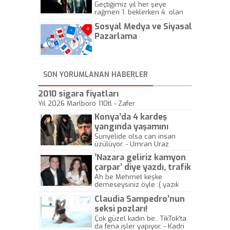
Geçtiğimiz yıl her şeye
rağmen 1. beklerken 4. olan
hadiseli Türkiye, sadece vücut
Sosyal Medya ve Siyasal
gösterisinin bu yarışmada
önemli olmadığını anlamıştır.
Pazarlama
Bu yıl Megastar Tarkan
geliyor, sahneye!
SON YORUMLANAN HABERLER
2010 sigara fiyatları
Yıl 2026 Marlboro 110tl - Zafer
Konya’da 4 kardeş
yangında yaşamını
yitirdi
Suriyelide olsa can insan
üzülüyor. - Umran Uraz
’Nazara geliriz kamyon
çarpar’ diye yazdı, trafik
kazasında öldü!
Ah be Mehmet keşke
demeseysiniz öyle :( yazık
canlara.... - Abdullah Kadir
Claudia Sampedro’nun
seksi pozları!
Çok güzel kadın be.. TikTok'ta
da fena işler yapıyor. - Kadri