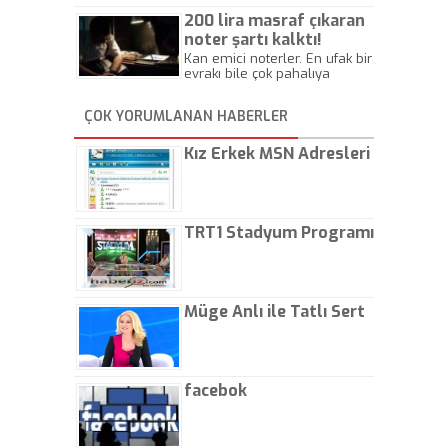
Beylik
200 lira masraf çıkaran
noter şartı kalktı!
Kan emici noterler. En ufak bir
evrakı bile çok pahalıya
yapıyorlar. Allah ellerine
düşürmesin. Çok paranızı
ÇOK YORUMLANAN HABERLER
kaptırıyorsunuz. - Kayhan
Gezenti
Kız Erkek MSN Adresleri
TRT1 Stadyum Programı
Müge Anlı ile Tatlı Sert
facebok