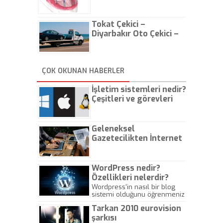
Tokat Çekici –
Diyarbakır Oto Çekici –
İstanbul Oto Çekici
ÇOK OKUNAN HABERLER
İşletim sistemleri nedir?
Çeşitleri ve görevleri
nelerdir?
Geleneksel
Gazetecilikten İnternet
Gazeteciliğine!
WordPress nedir?
Özellikleri nelerdir?
Wordpress'in nasıl bir blog
sistemi olduğunu öğrenmeniz
için hazırlanmış bir yazıdır.
Tarkan 2010 eurovision
şarkısı