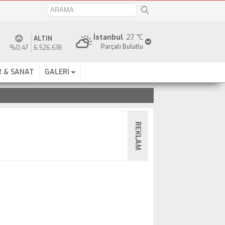
İstanbul
27 °C
ALTIN
Parçalı Bulutlu
%0,47
6.526,618
 & SANAT
GALERİ
REKLAM