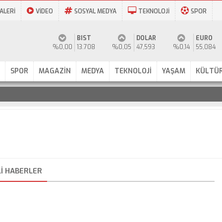
ALERİ
VİDEO
SOSYAL MEDYA
TEKNOLOJİ
SPOR
BIST
DOLAR
EURO
%0,00
13.708
%0,05
47,593
%0,14
55,084
SPOR
MAGAZİN
MEDYA
TEKNOLOJİ
YAŞAM
KÜLTÜR
I HABERLER