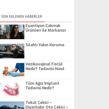
SON EKLENEN HABERLER
Eşantiyon Çakmak
Ürünleri ile Markanızı
Günlük Hayatta Öne
Çıkarın
Silahlı Yakın Koruma
Vezikovajinal Fistül
Nedir? Tedavisi Nasıl
Olur?
Tüm Ağız İmplant
Tedavisi Nedir?
Tokat Çekici –
Diyarbakır Oto Çekici –