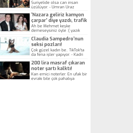
yitirdi
Suriyelide olsa can insan
üzülüyor. - Umran Uraz
’Nazara geliriz kamyon
çarpar’ diye yazdı, trafik
kazasında öldü!
Ah be Mehmet keşke
demeseysiniz öyle :( yazık
canlara.... - Abdullah Kadir
Claudia Sampedro’nun
seksi pozları!
Çok güzel kadın be.. TikTok'ta
da fena işler yapıyor. - Kadri
Beylik
200 lira masraf çıkaran
noter şartı kalktı!
Kan emici noterler. En ufak bir
evrakı bile çok pahalıya
yapıyorlar. Allah ellerine
düşürmesin. Çok paranızı
kaptırıyorsunuz. - Kayhan
Gezenti