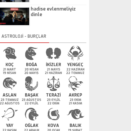
hadise evlenmeliyiz
dinle
ASTROLOJİ - BURÇLAR
KOÇ
BOĞA
İKİZLER
YENGEÇ
21 MART
20 NİSAN
21 MAYIS
22 HAZİRAN
19 NİSAN
20 MAYIS
21 HAZİRAN
22 TEMMUZ
ASLAN
BAŞAK
TERAZİ
AKREP
23 TEMMUZ
23 AĞUSTOS
23 EYLÜL
23 EKİM
22 AĞUSTOS
22 EYLÜL
22 EKİM
21 KASIM
YAY
OĞLAK
KOVA
BALIK
22 KASIM
22 ARALIK
20 OCAK
19 ŞUBAT