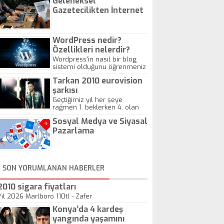
Geleneksel
Gazetecilikten İnternet
Gazeteciliğine!
WordPress nedir?
Özellikleri nelerdir?
Wordpress'in nasıl bir blog
sistemi olduğunu öğrenmeniz
için hazırlanmış bir yazıdır.
Tarkan 2010 eurovision
şarkısı
Geçtiğimiz yıl her şeye
rağmen 1. beklerken 4. olan
hadiseli Türkiye, sadece vücut
Sosyal Medya ve Siyasal
gösterisinin bu yarışmada
önemli olmadığını anlamıştır.
Pazarlama
Bu yıl Megastar Tarkan
geliyor, sahneye!
SON YORUMLANAN HABERLER
2010 sigara fiyatları
Yıl 2026 Marlboro 110tl - Zafer
Konya’da 4 kardeş
yangında yaşamını