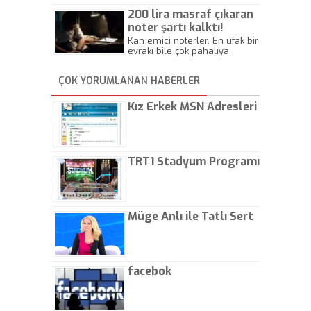
Beylik
200 lira masraf çıkaran
noter şartı kalktı!
Kan emici noterler. En ufak bir
evrakı bile çok pahalıya
yapıyorlar. Allah ellerine
düşürmesin. Çok paranızı
ÇOK YORUMLANAN HABERLER
kaptırıyorsunuz. - Kayhan
Gezenti
Kız Erkek MSN Adresleri
TRT1 Stadyum Programı
Müge Anlı ile Tatlı Sert
facebok