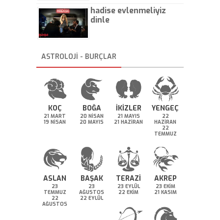
hadise evlenmeliyiz
dinle
ASTROLOJİ - BURÇLAR
KOÇ
BOĞA
İKİZLER
YENGEÇ
21 MART
20 NİSAN
21 MAYIS
22
19 NİSAN
20 MAYIS
21 HAZİRAN
HAZİRAN
22
TEMMUZ
ASLAN
BAŞAK
TERAZİ
AKREP
23
23
23 EYLÜL
23 EKİM
TEMMUZ
AĞUSTOS
22 EKİM
21 KASIM
22
22 EYLÜL
AĞUSTOS