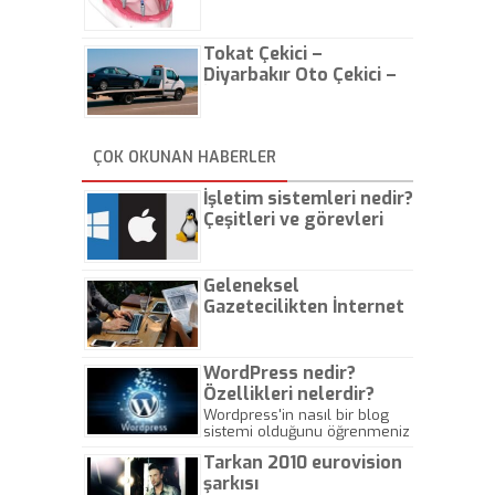
Tokat Çekici –
Diyarbakır Oto Çekici –
İstanbul Oto Çekici
ÇOK OKUNAN HABERLER
İşletim sistemleri nedir?
Çeşitleri ve görevleri
nelerdir?
Geleneksel
Gazetecilikten İnternet
Gazeteciliğine!
WordPress nedir?
Özellikleri nelerdir?
Wordpress'in nasıl bir blog
sistemi olduğunu öğrenmeniz
için hazırlanmış bir yazıdır.
Tarkan 2010 eurovision
şarkısı