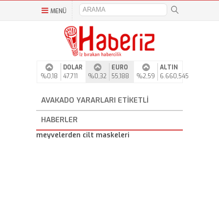
MENÜ
DOLAR
EURO
ALTIN
%0,18
47,711
%0,32
55,188
%2,59
6.660,545
AVAKADO YARARLARI ETIKETLI
HABERLER
meyvelerden cilt maskeleri