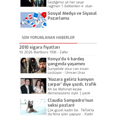
Geçtiğimiz yıl her şeye
rağmen 1. beklerken 4. olan
hadiseli Türkiye, sadece vücut
Sosyal Medya ve Siyasal
gösterisinin bu yarışmada
önemli olmadığını anlamıştır.
Pazarlama
Bu yıl Megastar Tarkan
geliyor, sahneye!
SON YORUMLANAN HABERLER
2010 sigara fiyatları
Yıl 2026 Marlboro 110tl - Zafer
Konya’da 4 kardeş
yangında yaşamını
yitirdi
Suriyelide olsa can insan
üzülüyor. - Umran Uraz
’Nazara geliriz kamyon
çarpar’ diye yazdı, trafik
kazasında öldü!
Ah be Mehmet keşke
demeseysiniz öyle :( yazık
canlara.... - Abdullah Kadir
Claudia Sampedro’nun
seksi pozları!
Çok güzel kadın be.. TikTok'ta
da fena işler yapıyor. - Kadri