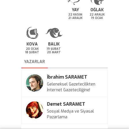
YAY
OĞLAK
22 KASIM
22 ARALIK
21 ARALIK
19 OCAK
KOVA
BALIK
20 OCAK
19 ŞUBAT
18 ŞUBAT
20 MART
YAZARLAR
İbrahim SARAMET
Geleneksel Gazetecilikten
İnternet Gazeteciliğine!
Demet SARAMET
Sosyal Medya ve Siyasal
Pazarlama