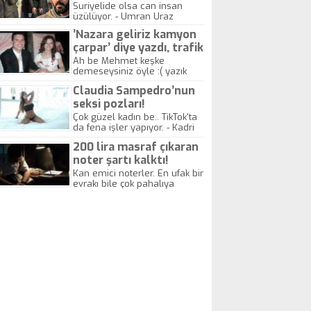
yitirdi
Suriyelide olsa can insan
üzülüyor. - Umran Uraz
’Nazara geliriz kamyon
çarpar’ diye yazdı, trafik
kazasında öldü!
Ah be Mehmet keşke
demeseysiniz öyle :( yazık
canlara.... - Abdullah Kadir
Claudia Sampedro’nun
seksi pozları!
Çok güzel kadın be.. TikTok'ta
da fena işler yapıyor. - Kadri
Beylik
200 lira masraf çıkaran
noter şartı kalktı!
Kan emici noterler. En ufak bir
evrakı bile çok pahalıya
yapıyorlar. Allah ellerine
düşürmesin. Çok paranızı
kaptırıyorsunuz. - Kayhan
Gezenti