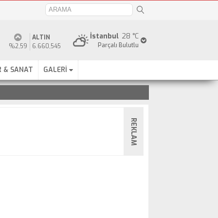
İstanbul
28 °C
ALTIN
Parçalı Bulutlu
%2,59
6.660,545
 & SANAT
GALERİ
REKLAM