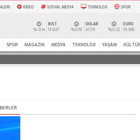
ALERİ
VİDEO
SOSYAL MEDYA
TEKNOLOJİ
SPOR
BIST
DOLAR
EURO
%-0,14
13.827
%0,18
47,711
%0,32
55,188
SPOR
MAGAZİN
MEDYA
TEKNOLOJİ
YAŞAM
KÜLTÜR
ABERLER