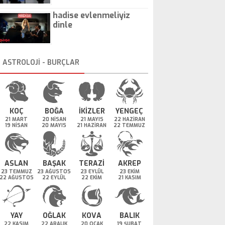
hadise evlenmeliyiz
dinle
ASTROLOJİ - BURÇLAR
KOÇ
BOĞA
İKİZLER
YENGEÇ
21 MART
20 NİSAN
21 MAYIS
22 HAZİRAN
19 NİSAN
20 MAYIS
21 HAZİRAN
22 TEMMUZ
ASLAN
BAŞAK
TERAZİ
AKREP
23 TEMMUZ
23 AĞUSTOS
23 EYLÜL
23 EKİM
22 AĞUSTOS
22 EYLÜL
22 EKİM
21 KASIM
YAY
OĞLAK
KOVA
BALIK
22 KASIM
22 ARALIK
20 OCAK
19 ŞUBAT