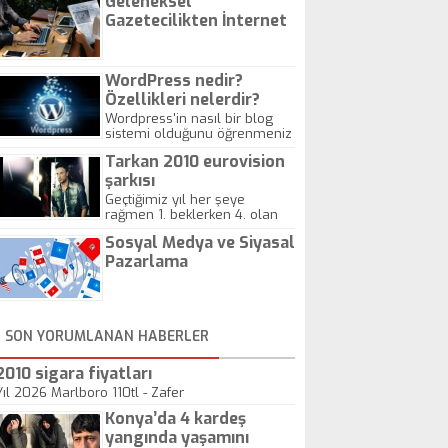
Geleneksel
Gazetecilikten İnternet
Gazeteciliğine!
WordPress nedir?
Özellikleri nelerdir?
Wordpress'in nasıl bir blog
sistemi olduğunu öğrenmeniz
için hazırlanmış bir yazıdır.
Tarkan 2010 eurovision
şarkısı
Geçtiğimiz yıl her şeye
rağmen 1. beklerken 4. olan
hadiseli Türkiye, sadece vücut
Sosyal Medya ve Siyasal
gösterisinin bu yarışmada
önemli olmadığını anlamıştır.
Pazarlama
Bu yıl Megastar Tarkan
geliyor, sahneye!
SON YORUMLANAN HABERLER
2010 sigara fiyatları
Yıl 2026 Marlboro 110tl - Zafer
Konya’da 4 kardeş
yangında yaşamını