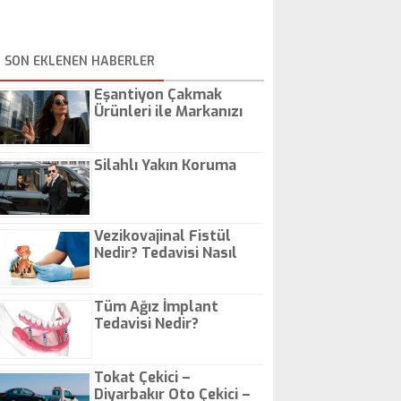
SON EKLENEN HABERLER
Eşantiyon Çakmak
Ürünleri ile Markanızı
Günlük Hayatta Öne
Çıkarın
Silahlı Yakın Koruma
Vezikovajinal Fistül
Nedir? Tedavisi Nasıl
Olur?
Tüm Ağız İmplant
Tedavisi Nedir?
Tokat Çekici –
Diyarbakır Oto Çekici –