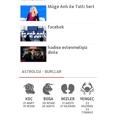
Müge Anlı ile Tatlı Sert
facebok
hadise evlenmeliyiz
dinle
ASTROLOJİ - BURÇLAR
KOÇ
BOĞA
İKİZLER
YENGEÇ
21 MART
20 NİSAN
21 MAYIS
22
19 NİSAN
20 MAYIS
21 HAZİRAN
HAZİRAN
22
TEMMUZ