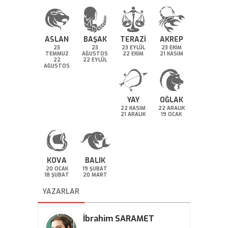
ASLAN
BAŞAK
TERAZİ
AKREP
23
23
23 EYLÜL
23 EKİM
TEMMUZ
AĞUSTOS
22 EKİM
21 KASIM
22
22 EYLÜL
AĞUSTOS
YAY
OĞLAK
22 KASIM
22 ARALIK
21 ARALIK
19 OCAK
KOVA
BALIK
20 OCAK
19 ŞUBAT
18 ŞUBAT
20 MART
YAZARLAR
İbrahim SARAMET