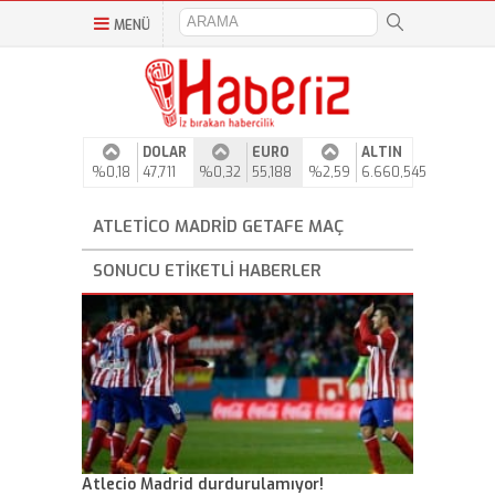
MENÜ
DOLAR
EURO
ALTIN
%0,18
47,711
%0,32
55,188
%2,59
6.660,545
ATLETICO MADRID GETAFE MAÇ
SONUCU ETIKETLI HABERLER
Atlecio Madrid durdurulamıyor!