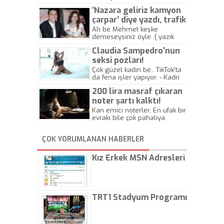
’Nazara geliriz kamyon
çarpar’ diye yazdı, trafik
kazasında öldü!
Ah be Mehmet keşke
demeseysiniz öyle :( yazık
canlara.... - Abdullah Kadir
Claudia Sampedro’nun
seksi pozları!
Çok güzel kadın be.. TikTok'ta
da fena işler yapıyor. - Kadri
Beylik
200 lira masraf çıkaran
noter şartı kalktı!
Kan emici noterler. En ufak bir
evrakı bile çok pahalıya
yapıyorlar. Allah ellerine
düşürmesin. Çok paranızı
ÇOK YORUMLANAN HABERLER
kaptırıyorsunuz. - Kayhan
Gezenti
Kız Erkek MSN Adresleri
TRT1 Stadyum Programı