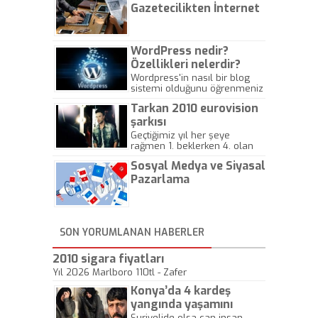
Gazetecilikten İnternet
Gazeteciliğine!
WordPress nedir?
Özellikleri nelerdir?
Wordpress'in nasıl bir blog
sistemi olduğunu öğrenmeniz
için hazırlanmış bir yazıdır.
Tarkan 2010 eurovision
şarkısı
Geçtiğimiz yıl her şeye
rağmen 1. beklerken 4. olan
hadiseli Türkiye, sadece vücut
Sosyal Medya ve Siyasal
gösterisinin bu yarışmada
önemli olmadığını anlamıştır.
Pazarlama
Bu yıl Megastar Tarkan
geliyor, sahneye!
SON YORUMLANAN HABERLER
2010 sigara fiyatları
Yıl 2026 Marlboro 110tl - Zafer
Konya’da 4 kardeş
yangında yaşamını
yitirdi
Suriyelide olsa can insan