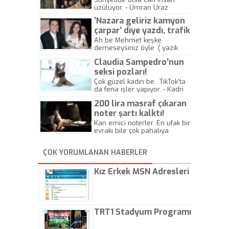
üzülüyor. - Umran Uraz
’Nazara geliriz kamyon
çarpar’ diye yazdı, trafik
kazasında öldü!
Ah be Mehmet keşke
demeseysiniz öyle :( yazık
canlara.... - Abdullah Kadir
Claudia Sampedro’nun
seksi pozları!
Çok güzel kadın be.. TikTok'ta
da fena işler yapıyor. - Kadri
Beylik
200 lira masraf çıkaran
noter şartı kalktı!
Kan emici noterler. En ufak bir
evrakı bile çok pahalıya
yapıyorlar. Allah ellerine
düşürmesin. Çok paranızı
ÇOK YORUMLANAN HABERLER
kaptırıyorsunuz. - Kayhan
Gezenti
Kız Erkek MSN Adresleri
TRT1 Stadyum Programı