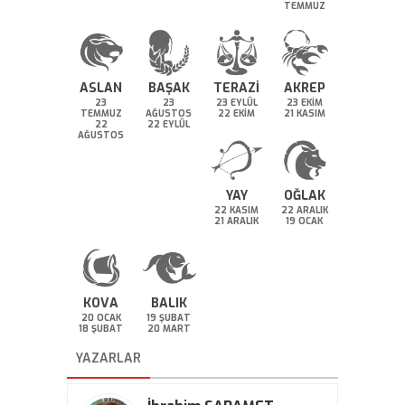
TEMMUZ
ASLAN
BAŞAK
TERAZİ
AKREP
23
23
23 EYLÜL
23 EKİM
TEMMUZ
AĞUSTOS
22 EKİM
21 KASIM
22
22 EYLÜL
AĞUSTOS
YAY
OĞLAK
22 KASIM
22 ARALIK
21 ARALIK
19 OCAK
KOVA
BALIK
20 OCAK
19 ŞUBAT
18 ŞUBAT
20 MART
YAZARLAR