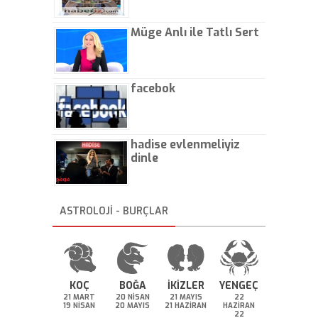
Müge Anlı ile Tatlı Sert
facebok
hadise evlenmeliyiz
dinle
ASTROLOJİ - BURÇLAR
KOÇ
BOĞA
İKİZLER
YENGEÇ
21 MART
20 NİSAN
21 MAYIS
22
19 NİSAN
20 MAYIS
21 HAZİRAN
HAZİRAN
22