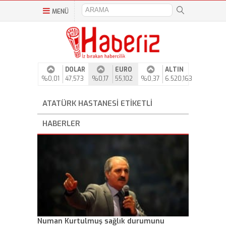
MENÜ
DOLAR
EURO
ALTIN
%0,01
47,573
%0,17
55,102
%0,37
6.520,163
ATATÜRK HASTANESI ETIKETLI
HABERLER
Numan Kurtulmuş sağlık durumunu