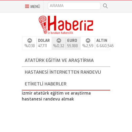
MENÜ
DOLAR
EURO
ALTIN
%0,18
47,711
%0,32
55,188
%2,59
6.660,545
ATATÜRK EĞITIM VE ARAŞTIRMA
HASTANESI INTERNETTEN RANDEVU
ETIKETLI HABERLER
izmir atatürk eğitim ve araştirma
hastanesi randevu almak