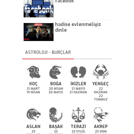
facebok
hadise evlenmeliyiz
dinle
ASTROLOJİ - BURÇLAR
KOÇ
BOĞA
İKİZLER
YENGEÇ
21 MART
20 NİSAN
21 MAYIS
22
19 NİSAN
20 MAYIS
21 HAZİRAN
HAZİRAN
22
TEMMUZ
ASLAN
BAŞAK
TERAZİ
AKREP
23
23
23 EYLÜL
23 EKİM