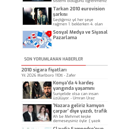
sistemi olduğunu öğrenmeniz
için hazırlanmış bir yazıdır.
Tarkan 2010 eurovision
şarkısı
Geçtiğimiz yıl her şeye
rağmen 1. beklerken 4. olan
hadiseli Türkiye, sadece vücut
Sosyal Medya ve Siyasal
gösterisinin bu yarışmada
önemli olmadığını anlamıştır.
Pazarlama
Bu yıl Megastar Tarkan
geliyor, sahneye!
SON YORUMLANAN HABERLER
2010 sigara fiyatları
Yıl 2026 Marlboro 110tl - Zafer
Konya’da 4 kardeş
yangında yaşamını
yitirdi
Suriyelide olsa can insan
üzülüyor. - Umran Uraz
’Nazara geliriz kamyon
çarpar’ diye yazdı, trafik
kazasında öldü!
Ah be Mehmet keşke
demeseysiniz öyle :( yazık
canlara.... - Abdullah Kadir
Claudia Sampedro’nun