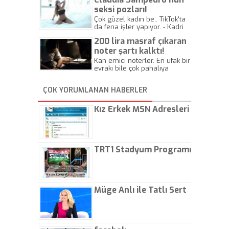
seksi pozları!
Çok güzel kadın be.. TikTok'ta
da fena işler yapıyor. - Kadri
Beylik
200 lira masraf çıkaran
noter şartı kalktı!
Kan emici noterler. En ufak bir
evrakı bile çok pahalıya
yapıyorlar. Allah ellerine
düşürmesin. Çok paranızı
ÇOK YORUMLANAN HABERLER
kaptırıyorsunuz. - Kayhan
Gezenti
Kız Erkek MSN Adresleri
TRT1 Stadyum Programı
Müge Anlı ile Tatlı Sert