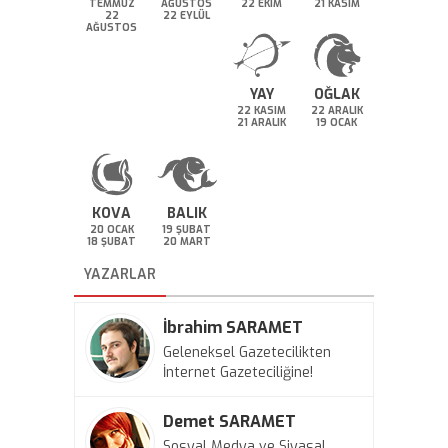
TEMMUZ
AĞUSTOS
22 EKİM
21 KASIM
22
22 EYLÜL
AĞUSTOS
YAY
OĞLAK
22 KASIM
22 ARALIK
21 ARALIK
19 OCAK
KOVA
BALIK
20 OCAK
19 ŞUBAT
18 ŞUBAT
20 MART
YAZARLAR
İbrahim SARAMET
Geleneksel Gazetecilikten
İnternet Gazeteciliğine!
Demet SARAMET
Sosyal Medya ve Siyasal