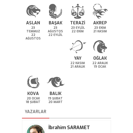
ASLAN
BAŞAK
TERAZİ
AKREP
23
23
23 EYLÜL
23 EKİM
TEMMUZ
AĞUSTOS
22 EKİM
21 KASIM
22
22 EYLÜL
AĞUSTOS
YAY
OĞLAK
22 KASIM
22 ARALIK
21 ARALIK
19 OCAK
KOVA
BALIK
20 OCAK
19 ŞUBAT
18 ŞUBAT
20 MART
YAZARLAR
İbrahim SARAMET