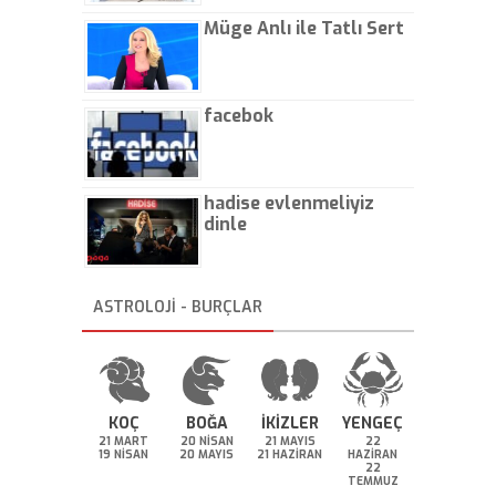
Müge Anlı ile Tatlı Sert
facebok
hadise evlenmeliyiz
dinle
ASTROLOJİ - BURÇLAR
KOÇ
BOĞA
İKİZLER
YENGEÇ
21 MART
20 NİSAN
21 MAYIS
22
19 NİSAN
20 MAYIS
21 HAZİRAN
HAZİRAN
22
TEMMUZ