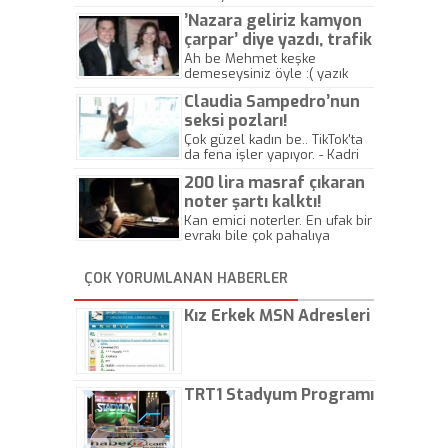
’Nazara geliriz kamyon
çarpar’ diye yazdı, trafik
kazasında öldü!
Ah be Mehmet keşke
demeseysiniz öyle :( yazık
canlara.... - Abdullah Kadir
Claudia Sampedro’nun
seksi pozları!
Çok güzel kadın be.. TikTok'ta
da fena işler yapıyor. - Kadri
Beylik
200 lira masraf çıkaran
noter şartı kalktı!
Kan emici noterler. En ufak bir
evrakı bile çok pahalıya
yapıyorlar. Allah ellerine
düşürmesin. Çok paranızı
ÇOK YORUMLANAN HABERLER
kaptırıyorsunuz. - Kayhan
Gezenti
Kız Erkek MSN Adresleri
TRT1 Stadyum Programı