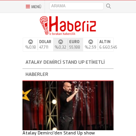
MENÜ
DOLAR
EURO
ALTIN
%0,18
47,711
%0,32
55,188
%2,59
6.660,545
ATALAY DEMIRCI STAND UP ETIKETLI
HABERLER
Atalay Demirci’den Stand Up show