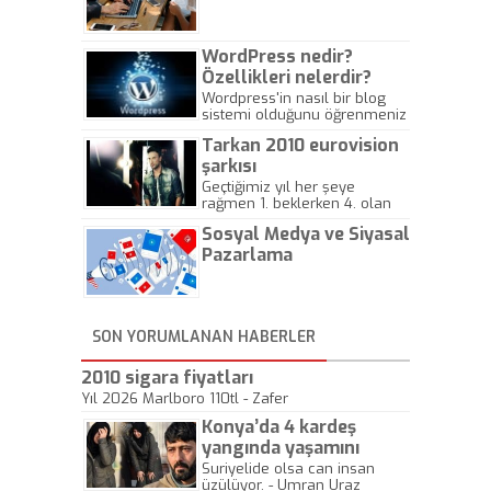
Gazeteciliğine!
WordPress nedir?
Özellikleri nelerdir?
Wordpress'in nasıl bir blog
sistemi olduğunu öğrenmeniz
için hazırlanmış bir yazıdır.
Tarkan 2010 eurovision
şarkısı
Geçtiğimiz yıl her şeye
rağmen 1. beklerken 4. olan
hadiseli Türkiye, sadece vücut
Sosyal Medya ve Siyasal
gösterisinin bu yarışmada
önemli olmadığını anlamıştır.
Pazarlama
Bu yıl Megastar Tarkan
geliyor, sahneye!
SON YORUMLANAN HABERLER
2010 sigara fiyatları
Yıl 2026 Marlboro 110tl - Zafer
Konya’da 4 kardeş
yangında yaşamını
yitirdi
Suriyelide olsa can insan
üzülüyor. - Umran Uraz