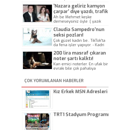
’Nazara geliriz kamyon
çarpar’ diye yazdı, trafik
kazasında öldü!
Ah be Mehmet keşke
demeseysiniz öyle :( yazık
canlara.... - Abdullah Kadir
Claudia Sampedro’nun
seksi pozları!
Çok güzel kadın be.. TikTok'ta
da fena işler yapıyor. - Kadri
Beylik
200 lira masraf çıkaran
noter şartı kalktı!
Kan emici noterler. En ufak bir
evrakı bile çok pahalıya
yapıyorlar. Allah ellerine
düşürmesin. Çok paranızı
ÇOK YORUMLANAN HABERLER
kaptırıyorsunuz. - Kayhan
Gezenti
Kız Erkek MSN Adresleri
TRT1 Stadyum Programı