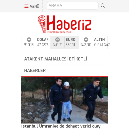
MENÜ
DOLAR
EURO
ALTIN
%0,15
47,697
%0,31
55,181
%2,30
6.641,647
ATAKENT MAHALLESI ETIKETLI
HABERLER
İstanbul Ümraniye’de dehşet verici olay!