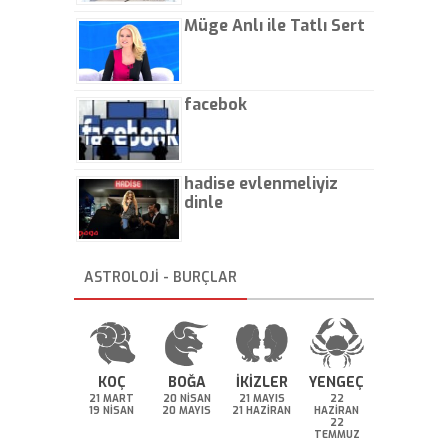
Müge Anlı ile Tatlı Sert
facebok
hadise evlenmeliyiz
dinle
ASTROLOJİ - BURÇLAR
KOÇ
BOĞA
İKİZLER
YENGEÇ
21 MART
20 NİSAN
21 MAYIS
22
19 NİSAN
20 MAYIS
21 HAZİRAN
HAZİRAN
22
TEMMUZ