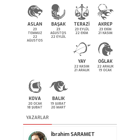
ASLAN
BAŞAK
TERAZİ
AKREP
23
23
23 EYLÜL
23 EKİM
TEMMUZ
AĞUSTOS
22 EKİM
21 KASIM
22
22 EYLÜL
AĞUSTOS
YAY
OĞLAK
22 KASIM
22 ARALIK
21 ARALIK
19 OCAK
KOVA
BALIK
20 OCAK
19 ŞUBAT
18 ŞUBAT
20 MART
YAZARLAR
İbrahim SARAMET