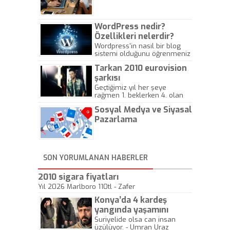
Gazeteciliğine!
WordPress nedir?
Özellikleri nelerdir?
Wordpress'in nasıl bir blog
sistemi olduğunu öğrenmeniz
için hazırlanmış bir yazıdır.
Tarkan 2010 eurovision
şarkısı
Geçtiğimiz yıl her şeye
rağmen 1. beklerken 4. olan
hadiseli Türkiye, sadece vücut
Sosyal Medya ve Siyasal
gösterisinin bu yarışmada
önemli olmadığını anlamıştır.
Pazarlama
Bu yıl Megastar Tarkan
geliyor, sahneye!
SON YORUMLANAN HABERLER
2010 sigara fiyatları
Yıl 2026 Marlboro 110tl - Zafer
Konya’da 4 kardeş
yangında yaşamını
yitirdi
Suriyelide olsa can insan
üzülüyor. - Umran Uraz