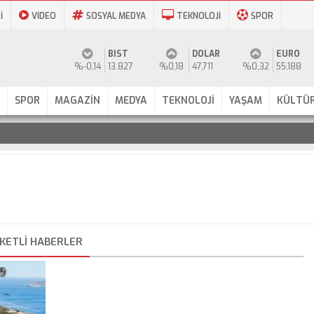
İ
VİDEO
SOSYAL MEDYA
TEKNOLOJİ
SPOR
BIST
DOLAR
EURO
%-0,14
13.827
%0,18
47,711
%0,32
55,188
SPOR
MAGAZİN
MEDYA
TEKNOLOJİ
YAŞAM
KÜLTÜR
IKETLI HABERLER