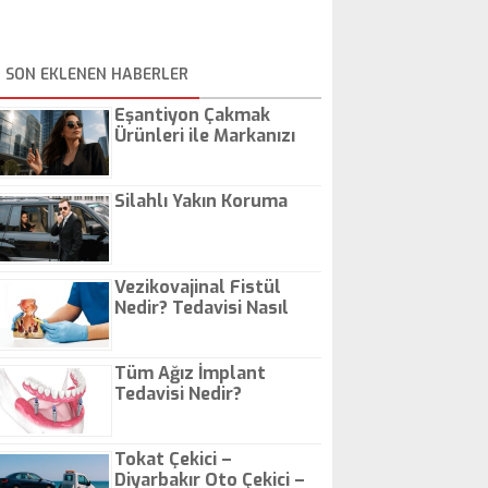
SON EKLENEN HABERLER
Eşantiyon Çakmak
Ürünleri ile Markanızı
Günlük Hayatta Öne
Çıkarın
Silahlı Yakın Koruma
Vezikovajinal Fistül
Nedir? Tedavisi Nasıl
Olur?
Tüm Ağız İmplant
Tedavisi Nedir?
Tokat Çekici –
Diyarbakır Oto Çekici –