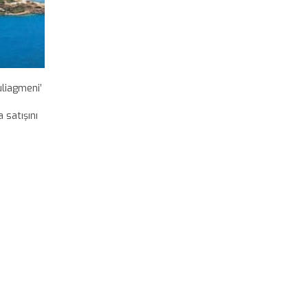
uliagmeni’
e
 satışını
ları
cak.