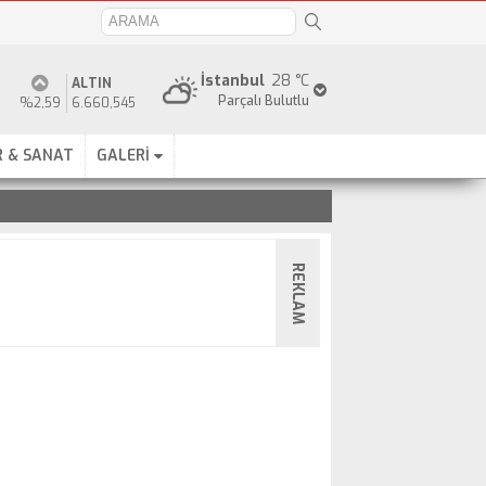
İstanbul
28 °C
ALTIN
Parçalı Bulutlu
%2,59
6.660,545
 & SANAT
GALERİ
REKLAM