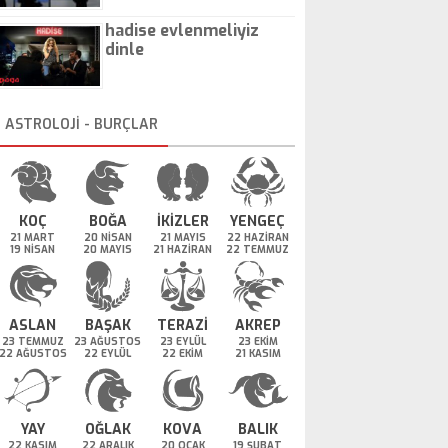
hadise evlenmeliyiz
dinle
ASTROLOJİ - BURÇLAR
KOÇ
BOĞA
İKİZLER
YENGEÇ
21 MART
20 NİSAN
21 MAYIS
22 HAZİRAN
19 NİSAN
20 MAYIS
21 HAZİRAN
22 TEMMUZ
ASLAN
BAŞAK
TERAZİ
AKREP
23 TEMMUZ
23 AĞUSTOS
23 EYLÜL
23 EKİM
22 AĞUSTOS
22 EYLÜL
22 EKİM
21 KASIM
YAY
OĞLAK
KOVA
BALIK
22 KASIM
22 ARALIK
20 OCAK
19 ŞUBAT