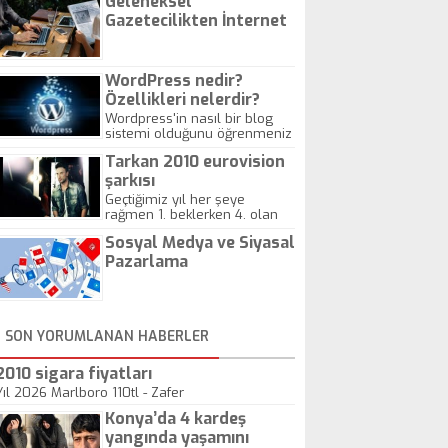
Geleneksel
Gazetecilikten İnternet
Gazeteciliğine!
WordPress nedir?
Özellikleri nelerdir?
Wordpress'in nasıl bir blog
sistemi olduğunu öğrenmeniz
için hazırlanmış bir yazıdır.
Tarkan 2010 eurovision
şarkısı
Geçtiğimiz yıl her şeye
rağmen 1. beklerken 4. olan
hadiseli Türkiye, sadece vücut
Sosyal Medya ve Siyasal
gösterisinin bu yarışmada
önemli olmadığını anlamıştır.
Pazarlama
Bu yıl Megastar Tarkan
geliyor, sahneye!
SON YORUMLANAN HABERLER
2010 sigara fiyatları
Yıl 2026 Marlboro 110tl - Zafer
Konya’da 4 kardeş
yangında yaşamını