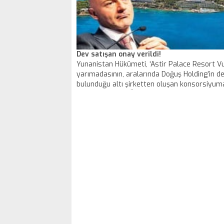
Dev satışan onay verildi!
Yunanistan Hükümeti, ‘Astir Palace Resort V
yarımadasının, aralarında Doğuş Holding’in d
bulunduğu altı şirketten oluşan konsorsiyuma
onayladı. Yunan Özelleştirme İdaresi’nin taraf
imzaya çağırmasıyla satış işlemi tamamlana