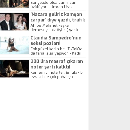
yitirdi
Suriyelide olsa can insan
üzülüyor. - Umran Uraz
’Nazara geliriz kamyon
çarpar’ diye yazdı, trafik
kazasında öldü!
Ah be Mehmet keşke
demeseysiniz öyle :( yazık
canlara.... - Abdullah Kadir
Claudia Sampedro’nun
seksi pozları!
Çok güzel kadın be.. TikTok'ta
da fena işler yapıyor. - Kadri
Beylik
200 lira masraf çıkaran
noter şartı kalktı!
Kan emici noterler. En ufak bir
evrakı bile çok pahalıya
yapıyorlar. Allah ellerine
düşürmesin. Çok paranızı
kaptırıyorsunuz. - Kayhan
Gezenti