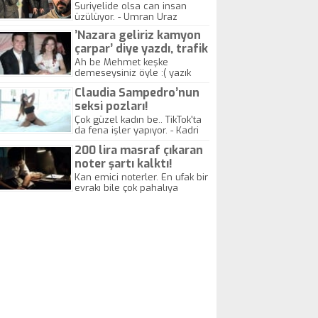
yitirdi
Suriyelide olsa can insan
üzülüyor. - Umran Uraz
’Nazara geliriz kamyon
çarpar’ diye yazdı, trafik
kazasında öldü!
Ah be Mehmet keşke
demeseysiniz öyle :( yazık
canlara.... - Abdullah Kadir
Claudia Sampedro’nun
seksi pozları!
Çok güzel kadın be.. TikTok'ta
da fena işler yapıyor. - Kadri
Beylik
200 lira masraf çıkaran
noter şartı kalktı!
Kan emici noterler. En ufak bir
evrakı bile çok pahalıya
yapıyorlar. Allah ellerine
düşürmesin. Çok paranızı
kaptırıyorsunuz. - Kayhan
Gezenti