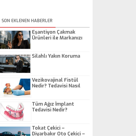
SON EKLENEN HABERLER
Eşantiyon Çakmak
Ürünleri ile Markanızı
Günlük Hayatta Öne
Çıkarın
Silahlı Yakın Koruma
Vezikovajinal Fistül
Nedir? Tedavisi Nasıl
Olur?
Tüm Ağız İmplant
Tedavisi Nedir?
Tokat Çekici –
Diyarbakır Oto Çekici –