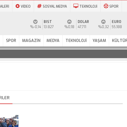
ALERİ
VİDEO
SOSYAL MEDYA
TEKNOLOJİ
SPOR
BIST
DOLAR
EURO
%-0,14
13.827
%0,18
47,711
%0,32
55,188
SPOR
MAGAZİN
MEDYA
TEKNOLOJİ
YAŞAM
KÜLTÜR
ERLER