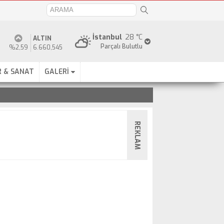
İstanbul
28 °C
ALTIN
Parçalı Bulutlu
%2,59
6.660,545
 & SANAT
GALERİ
REKLAM