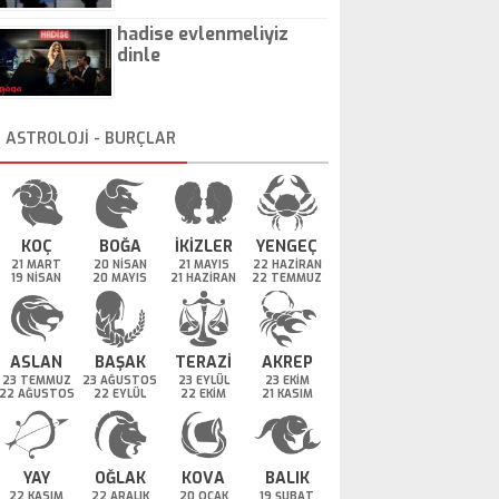
hadise evlenmeliyiz
dinle
ASTROLOJİ - BURÇLAR
KOÇ
BOĞA
İKİZLER
YENGEÇ
21 MART
20 NİSAN
21 MAYIS
22 HAZİRAN
19 NİSAN
20 MAYIS
21 HAZİRAN
22 TEMMUZ
ASLAN
BAŞAK
TERAZİ
AKREP
23 TEMMUZ
23 AĞUSTOS
23 EYLÜL
23 EKİM
22 AĞUSTOS
22 EYLÜL
22 EKİM
21 KASIM
YAY
OĞLAK
KOVA
BALIK
22 KASIM
22 ARALIK
20 OCAK
19 ŞUBAT