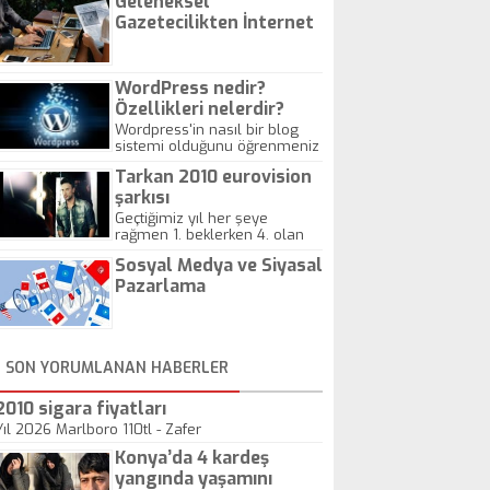
Geleneksel
Gazetecilikten İnternet
Gazeteciliğine!
WordPress nedir?
Özellikleri nelerdir?
Wordpress'in nasıl bir blog
sistemi olduğunu öğrenmeniz
için hazırlanmış bir yazıdır.
Tarkan 2010 eurovision
şarkısı
Geçtiğimiz yıl her şeye
rağmen 1. beklerken 4. olan
hadiseli Türkiye, sadece vücut
Sosyal Medya ve Siyasal
gösterisinin bu yarışmada
önemli olmadığını anlamıştır.
Pazarlama
Bu yıl Megastar Tarkan
geliyor, sahneye!
SON YORUMLANAN HABERLER
2010 sigara fiyatları
Yıl 2026 Marlboro 110tl - Zafer
Konya’da 4 kardeş
yangında yaşamını