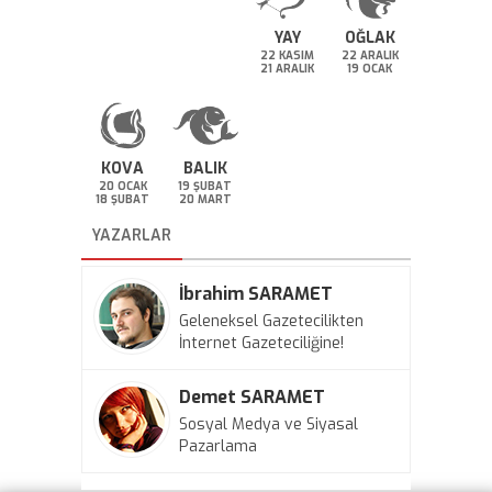
YAY
OĞLAK
22 KASIM
22 ARALIK
21 ARALIK
19 OCAK
KOVA
BALIK
20 OCAK
19 ŞUBAT
18 ŞUBAT
20 MART
YAZARLAR
İbrahim SARAMET
Geleneksel Gazetecilikten
İnternet Gazeteciliğine!
Demet SARAMET
Sosyal Medya ve Siyasal
Pazarlama