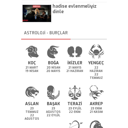
hadise evlenmeliyiz
dinle
ASTROLOJİ - BURÇLAR
KOÇ
BOĞA
İKİZLER
YENGEÇ
21 MART
20 NİSAN
21 MAYIS
22
19 NİSAN
20 MAYIS
21 HAZİRAN
HAZİRAN
22
TEMMUZ
ASLAN
BAŞAK
TERAZİ
AKREP
23
23
23 EYLÜL
23 EKİM
TEMMUZ
AĞUSTOS
22 EKİM
21 KASIM
22
22 EYLÜL
AĞUSTOS