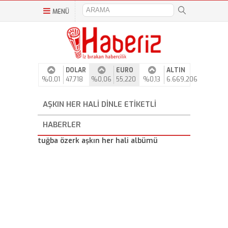
MENÜ
DOLAR
EURO
ALTIN
%0,01
47,718
%0,06
55,220
%0,13
6.669,206
AŞKIN HER HALI DINLE ETIKETLI
HABERLER
tuğba özerk aşkın her hali albümü