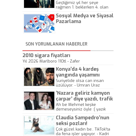
Geçtiğimiz yıl her şeye
rağmen 1. beklerken 4. olan
hadiseli Türkiye, sadece vücut
Sosyal Medya ve Siyasal
gösterisinin bu yarışmada
önemli olmadığını anlamıştır.
Pazarlama
Bu yıl Megastar Tarkan
geliyor, sahneye!
SON YORUMLANAN HABERLER
2010 sigara fiyatları
Yıl 2026 Marlboro 110tl - Zafer
Konya’da 4 kardeş
yangında yaşamını
yitirdi
Suriyelide olsa can insan
üzülüyor. - Umran Uraz
’Nazara geliriz kamyon
çarpar’ diye yazdı, trafik
kazasında öldü!
Ah be Mehmet keşke
demeseysiniz öyle :( yazık
canlara.... - Abdullah Kadir
Claudia Sampedro’nun
seksi pozları!
Çok güzel kadın be.. TikTok'ta
da fena işler yapıyor. - Kadri