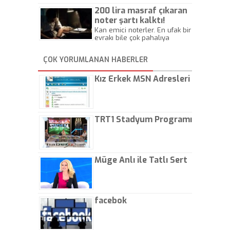
Beylik
200 lira masraf çıkaran
noter şartı kalktı!
Kan emici noterler. En ufak bir
evrakı bile çok pahalıya
yapıyorlar. Allah ellerine
düşürmesin. Çok paranızı
ÇOK YORUMLANAN HABERLER
kaptırıyorsunuz. - Kayhan
Gezenti
Kız Erkek MSN Adresleri
TRT1 Stadyum Programı
Müge Anlı ile Tatlı Sert
facebok