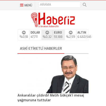
MENÜ
DOLAR
EURO
ALTIN
%0,18
47,711
%0,32
55,188
%2,59
6.660,545
ASKİ ETIKETLI HABERLER
Ankaralılar çıldırdı! Melih Gökçek’i mesaj
yağmuruna tuttular