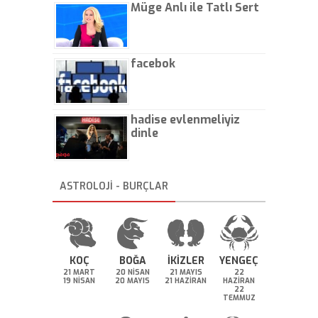
Müge Anlı ile Tatlı Sert
facebok
hadise evlenmeliyiz
dinle
ASTROLOJİ - BURÇLAR
KOÇ
BOĞA
İKİZLER
YENGEÇ
21 MART
20 NİSAN
21 MAYIS
22
19 NİSAN
20 MAYIS
21 HAZİRAN
HAZİRAN
22
TEMMUZ