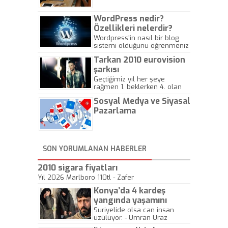
WordPress nedir?
Özellikleri nelerdir?
Wordpress'in nasıl bir blog
sistemi olduğunu öğrenmeniz
için hazırlanmış bir yazıdır.
Tarkan 2010 eurovision
şarkısı
Geçtiğimiz yıl her şeye
rağmen 1. beklerken 4. olan
hadiseli Türkiye, sadece vücut
Sosyal Medya ve Siyasal
gösterisinin bu yarışmada
önemli olmadığını anlamıştır.
Pazarlama
Bu yıl Megastar Tarkan
geliyor, sahneye!
SON YORUMLANAN HABERLER
2010 sigara fiyatları
Yıl 2026 Marlboro 110tl - Zafer
Konya’da 4 kardeş
yangında yaşamını
yitirdi
Suriyelide olsa can insan
üzülüyor. - Umran Uraz