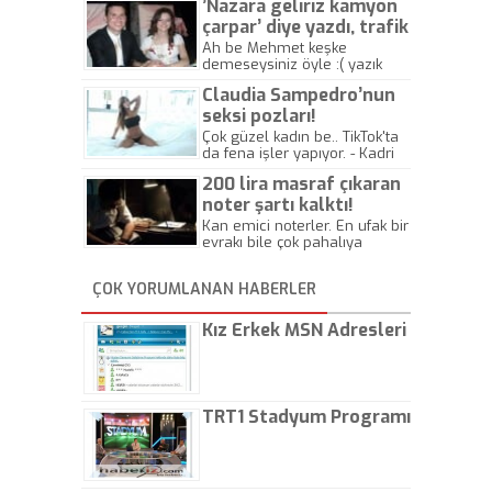
’Nazara geliriz kamyon
çarpar’ diye yazdı, trafik
kazasında öldü!
Ah be Mehmet keşke
demeseysiniz öyle :( yazık
canlara.... - Abdullah Kadir
Claudia Sampedro’nun
seksi pozları!
Çok güzel kadın be.. TikTok'ta
da fena işler yapıyor. - Kadri
Beylik
200 lira masraf çıkaran
noter şartı kalktı!
Kan emici noterler. En ufak bir
evrakı bile çok pahalıya
yapıyorlar. Allah ellerine
düşürmesin. Çok paranızı
ÇOK YORUMLANAN HABERLER
kaptırıyorsunuz. - Kayhan
Gezenti
Kız Erkek MSN Adresleri
TRT1 Stadyum Programı