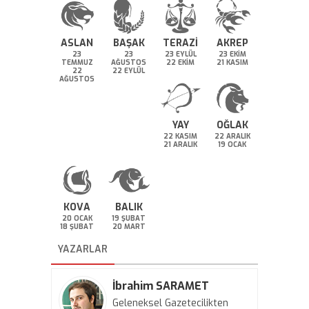
ASLAN
BAŞAK
TERAZİ
AKREP
23
23
23 EYLÜL
23 EKİM
TEMMUZ
AĞUSTOS
22 EKİM
21 KASIM
22
22 EYLÜL
AĞUSTOS
YAY
OĞLAK
22 KASIM
22 ARALIK
21 ARALIK
19 OCAK
KOVA
BALIK
20 OCAK
19 ŞUBAT
18 ŞUBAT
20 MART
YAZARLAR
İbrahim SARAMET
Geleneksel Gazetecilikten