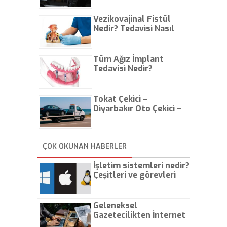
Vezikovajinal Fistül
Nedir? Tedavisi Nasıl
Olur?
Tüm Ağız İmplant
Tedavisi Nedir?
Tokat Çekici –
Diyarbakır Oto Çekici –
İstanbul Oto Çekici
ÇOK OKUNAN HABERLER
İşletim sistemleri nedir?
Çeşitleri ve görevleri
nelerdir?
Geleneksel
Gazetecilikten İnternet
Gazeteciliğine!