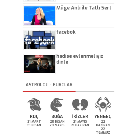
Müge Anlı ile Tatlı Sert
facebok
hadise evlenmeliyiz
dinle
ASTROLOJİ - BURÇLAR
KOÇ
BOĞA
İKİZLER
YENGEÇ
21 MART
20 NİSAN
21 MAYIS
22
19 NİSAN
20 MAYIS
21 HAZİRAN
HAZİRAN
22
TEMMUZ