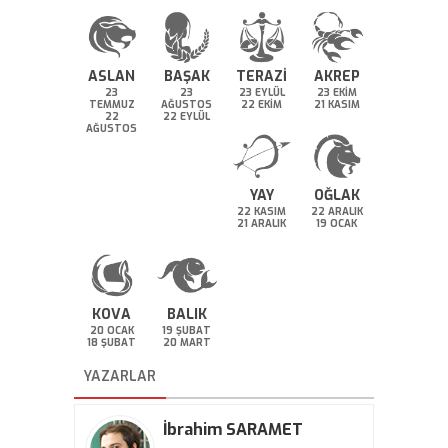
ASLAN
BAŞAK
TERAZİ
AKREP
23
23
23 EYLÜL
23 EKİM
TEMMUZ
AĞUSTOS
22 EKİM
21 KASIM
22
22 EYLÜL
AĞUSTOS
YAY
OĞLAK
22 KASIM
22 ARALIK
21 ARALIK
19 OCAK
KOVA
BALIK
20 OCAK
19 ŞUBAT
18 ŞUBAT
20 MART
YAZARLAR
İbrahim SARAMET