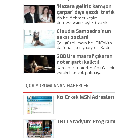
’Nazara geliriz kamyon
çarpar’ diye yazdı, trafik
kazasında öldü!
Ah be Mehmet keşke
demeseysiniz öyle :( yazık
canlara.... - Abdullah Kadir
Claudia Sampedro’nun
seksi pozları!
Çok güzel kadın be.. TikTok'ta
da fena işler yapıyor. - Kadri
Beylik
200 lira masraf çıkaran
noter şartı kalktı!
Kan emici noterler. En ufak bir
evrakı bile çok pahalıya
yapıyorlar. Allah ellerine
düşürmesin. Çok paranızı
ÇOK YORUMLANAN HABERLER
kaptırıyorsunuz. - Kayhan
Gezenti
Kız Erkek MSN Adresleri
TRT1 Stadyum Programı