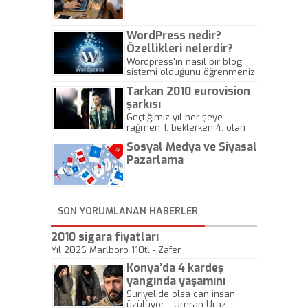
Gazeteciliğine!
WordPress nedir?
Özellikleri nelerdir?
Wordpress'in nasıl bir blog
sistemi olduğunu öğrenmeniz
için hazırlanmış bir yazıdır.
Tarkan 2010 eurovision
şarkısı
Geçtiğimiz yıl her şeye
rağmen 1. beklerken 4. olan
hadiseli Türkiye, sadece vücut
Sosyal Medya ve Siyasal
gösterisinin bu yarışmada
önemli olmadığını anlamıştır.
Pazarlama
Bu yıl Megastar Tarkan
geliyor, sahneye!
SON YORUMLANAN HABERLER
2010 sigara fiyatları
Yıl 2026 Marlboro 110tl - Zafer
Konya’da 4 kardeş
yangında yaşamını
yitirdi
Suriyelide olsa can insan
üzülüyor. - Umran Uraz