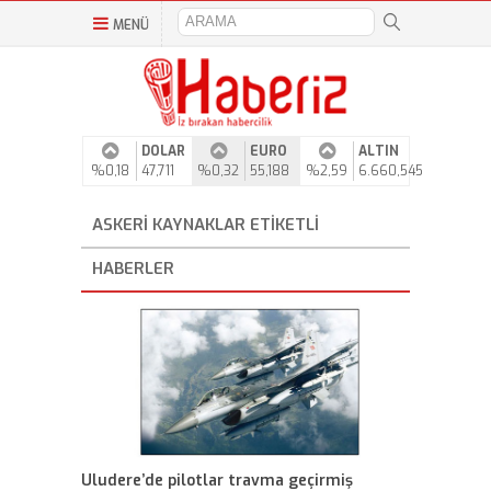
MENÜ
DOLAR
EURO
ALTIN
%0,18
47,711
%0,32
55,188
%2,59
6.660,545
ASKERI KAYNAKLAR ETIKETLI
HABERLER
Uludere’de pilotlar travma geçirmiş