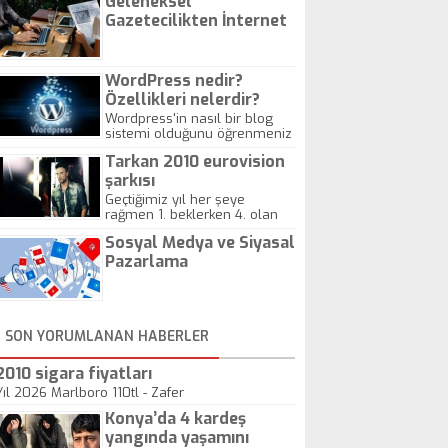
Geleneksel
Gazetecilikten İnternet
Gazeteciliğine!
WordPress nedir?
Özellikleri nelerdir?
Wordpress'in nasıl bir blog
sistemi olduğunu öğrenmeniz
için hazırlanmış bir yazıdır.
Tarkan 2010 eurovision
şarkısı
Geçtiğimiz yıl her şeye
rağmen 1. beklerken 4. olan
hadiseli Türkiye, sadece vücut
Sosyal Medya ve Siyasal
gösterisinin bu yarışmada
önemli olmadığını anlamıştır.
Pazarlama
Bu yıl Megastar Tarkan
geliyor, sahneye!
SON YORUMLANAN HABERLER
2010 sigara fiyatları
Yıl 2026 Marlboro 110tl - Zafer
Konya’da 4 kardeş
yangında yaşamını