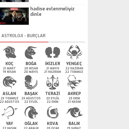
hadise evlenmeliyiz
dinle
ASTROLOJİ - BURÇLAR
KOÇ
BOĞA
İKİZLER
YENGEÇ
21 MART
20 NİSAN
21 MAYIS
22 HAZİRAN
19 NİSAN
20 MAYIS
21 HAZİRAN
22 TEMMUZ
ASLAN
BAŞAK
TERAZİ
AKREP
23 TEMMUZ
23 AĞUSTOS
23 EYLÜL
23 EKİM
22 AĞUSTOS
22 EYLÜL
22 EKİM
21 KASIM
YAY
OĞLAK
KOVA
BALIK
22 KASIM
22 ARALIK
20 OCAK
19 ŞUBAT