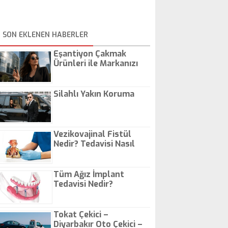
SON EKLENEN HABERLER
Eşantiyon Çakmak
Ürünleri ile Markanızı
Günlük Hayatta Öne
Çıkarın
Silahlı Yakın Koruma
Vezikovajinal Fistül
Nedir? Tedavisi Nasıl
Olur?
Tüm Ağız İmplant
Tedavisi Nedir?
Tokat Çekici –
Diyarbakır Oto Çekici –