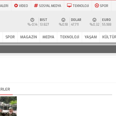
ALERİ
VİDEO
SOSYAL MEDYA
TEKNOLOJİ
SPOR
BIST
DOLAR
EURO
%-0,14
13.827
%0,18
47,711
%0,32
55,188
SPOR
MAGAZİN
MEDYA
TEKNOLOJİ
YAŞAM
KÜLTÜR
ERLER