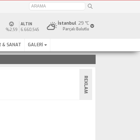
İstanbul
29 °C
ALTIN
Parçalı Bulutlu
%2,59
6.660,545
 & SANAT
GALERİ
REKLAM