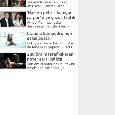
yitirdi
Suriyelide olsa can insan
üzülüyor. - Umran Uraz
’Nazara geliriz kamyon
çarpar’ diye yazdı, trafik
kazasında öldü!
Ah be Mehmet keşke
demeseysiniz öyle :( yazık
canlara.... - Abdullah Kadir
Claudia Sampedro’nun
seksi pozları!
Çok güzel kadın be.. TikTok'ta
da fena işler yapıyor. - Kadri
Beylik
200 lira masraf çıkaran
noter şartı kalktı!
Kan emici noterler. En ufak bir
evrakı bile çok pahalıya
yapıyorlar. Allah ellerine
düşürmesin. Çok paranızı
kaptırıyorsunuz. - Kayhan
Gezenti