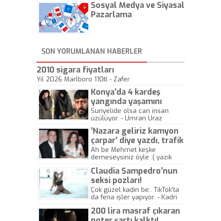
Sosyal Medya ve Siyasal
gösterisinin bu yarışmada
önemli olmadığını anlamıştır.
Pazarlama
Bu yıl Megastar Tarkan
geliyor, sahneye!
SON YORUMLANAN HABERLER
2010 sigara fiyatları
Yıl 2026 Marlboro 110tl - Zafer
Konya’da 4 kardeş
yangında yaşamını
yitirdi
Suriyelide olsa can insan
üzülüyor. - Umran Uraz
’Nazara geliriz kamyon
çarpar’ diye yazdı, trafik
kazasında öldü!
Ah be Mehmet keşke
demeseysiniz öyle :( yazık
canlara.... - Abdullah Kadir
Claudia Sampedro’nun
seksi pozları!
Çok güzel kadın be.. TikTok'ta
da fena işler yapıyor. - Kadri
Beylik
200 lira masraf çıkaran
noter şartı kalktı!