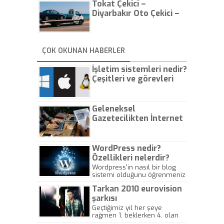
Tokat Çekici –
Diyarbakır Oto Çekici –
İstanbul Oto Çekici
ÇOK OKUNAN HABERLER
İşletim sistemleri nedir?
Çeşitleri ve görevleri
nelerdir?
Geleneksel
Gazetecilikten İnternet
Gazeteciliğine!
WordPress nedir?
Özellikleri nelerdir?
Wordpress'in nasıl bir blog
sistemi olduğunu öğrenmeniz
için hazırlanmış bir yazıdır.
Tarkan 2010 eurovision
şarkısı
Geçtiğimiz yıl her şeye
rağmen 1. beklerken 4. olan
hadiseli Türkiye, sadece vücut