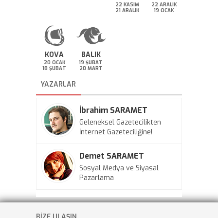
22 KASIM
22 ARALIK
21 ARALIK
19 OCAK
KOVA
BALIK
20 OCAK
19 ŞUBAT
18 ŞUBAT
20 MART
YAZARLAR
İbrahim SARAMET
Geleneksel Gazetecilikten
İnternet Gazeteciliğine!
Demet SARAMET
Sosyal Medya ve Siyasal
Pazarlama
BİZE ULAŞIN