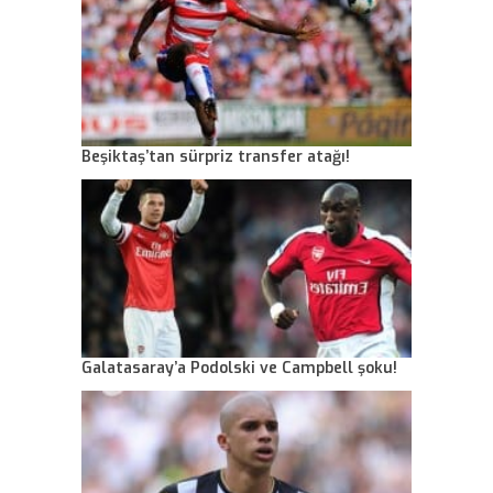
Beşiktaş’tan sürpriz transfer atağı!
Galatasaray’a Podolski ve Campbell şoku!