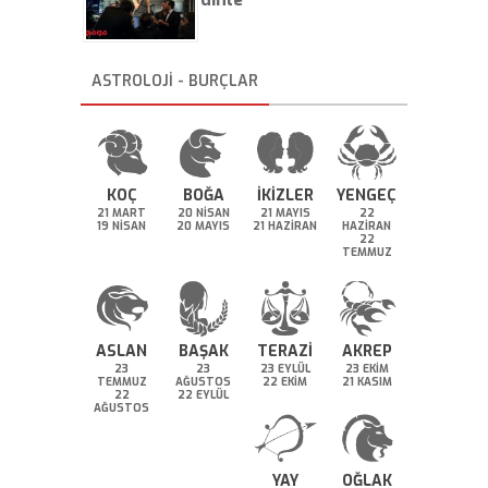
ASTROLOJİ - BURÇLAR
KOÇ
BOĞA
İKİZLER
YENGEÇ
21 MART
20 NİSAN
21 MAYIS
22
19 NİSAN
20 MAYIS
21 HAZİRAN
HAZİRAN
22
TEMMUZ
ASLAN
BAŞAK
TERAZİ
AKREP
23
23
23 EYLÜL
23 EKİM
TEMMUZ
AĞUSTOS
22 EKİM
21 KASIM
22
22 EYLÜL
AĞUSTOS
YAY
OĞLAK