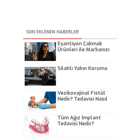
SON EKLENEN HABERLER
Eşantiyon Çakmak
Ürünleri ile Markanızı
Günlük Hayatta Öne
Çıkarın
Silahlı Yakın Koruma
Vezikovajinal Fistül
Nedir? Tedavisi Nasıl
Olur?
Tüm Ağız İmplant
Tedavisi Nedir?