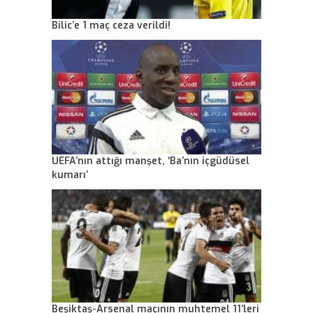
Bilic’e 1 maç ceza verildi!
UEFA’nın attığı manşet, ‘Ba’nın içgüdüsel
kumarı’
Beşiktaş-Arsenal maçının muhtemel 11’leri