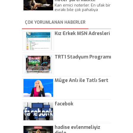
Kan emici noterler. En ufak bir
evrakı bile çok pahalıya
yapıyorlar. Allah ellerine
düşürmesin. Çok paranızı
ÇOK YORUMLANAN HABERLER
kaptırıyorsunuz. - Kayhan
Gezenti
Kız Erkek MSN Adresleri
TRT1 Stadyum Programı
Müge Anlı ile Tatlı Sert
facebok
hadise evlenmeliyiz
dinle