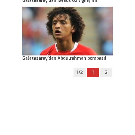
Galatasaray’dan Mesut Özil girişimi
Galatasaray’dan Abdulrahman bombası!
1/2
1
2