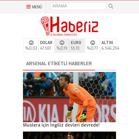
MENÜ
DOLAR
EURO
ALTIN
%0,03
47,581
%0,19
55,111
%0,77
6.546,254
ARSENAL ETIKETLI HABERLER
Muslera için İngiliz devleri devrede!