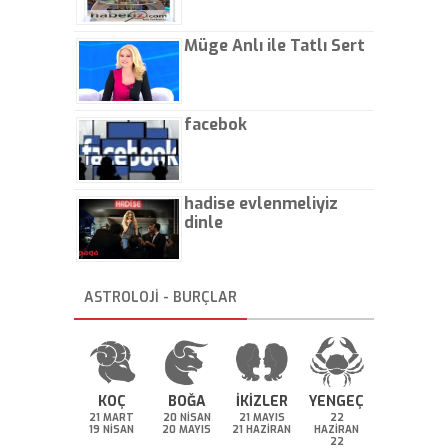
Müge Anlı ile Tatlı Sert
facebok
hadise evlenmeliyiz
dinle
ASTROLOJİ - BURÇLAR
KOÇ
BOĞA
İKİZLER
YENGEÇ
21 MART
20 NİSAN
21 MAYIS
22
19 NİSAN
20 MAYIS
21 HAZİRAN
HAZİRAN
22