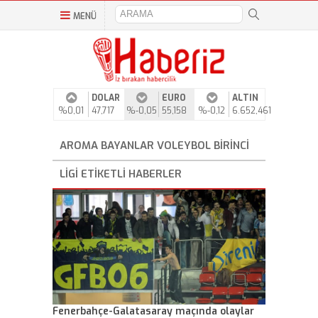
MENÜ
DOLAR
EURO
ALTIN
%0,01
47,717
%-0,05
55,158
%-0,12
6.652,461
AROMA BAYANLAR VOLEYBOL BIRINCI
LIGI ETIKETLI HABERLER
Fenerbahçe-Galatasaray maçında olaylar