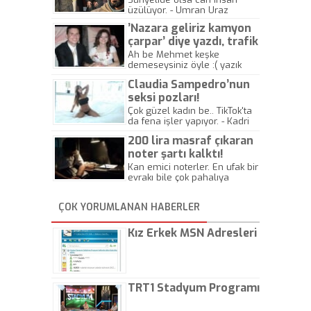
üzülüyor. - Umran Uraz
’Nazara geliriz kamyon
çarpar’ diye yazdı, trafik
kazasında öldü!
Ah be Mehmet keşke
demeseysiniz öyle :( yazık
canlara.... - Abdullah Kadir
Claudia Sampedro’nun
seksi pozları!
Çok güzel kadın be.. TikTok'ta
da fena işler yapıyor. - Kadri
Beylik
200 lira masraf çıkaran
noter şartı kalktı!
Kan emici noterler. En ufak bir
evrakı bile çok pahalıya
yapıyorlar. Allah ellerine
düşürmesin. Çok paranızı
ÇOK YORUMLANAN HABERLER
kaptırıyorsunuz. - Kayhan
Gezenti
Kız Erkek MSN Adresleri
TRT1 Stadyum Programı