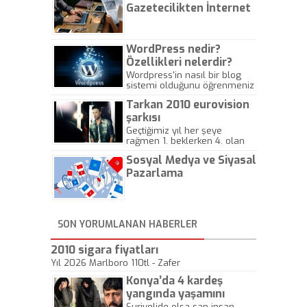
Gazetecilikten İnternet
Gazeteciliğine!
WordPress nedir?
Özellikleri nelerdir?
Wordpress'in nasıl bir blog
sistemi olduğunu öğrenmeniz
için hazırlanmış bir yazıdır.
Tarkan 2010 eurovision
şarkısı
Geçtiğimiz yıl her şeye
rağmen 1. beklerken 4. olan
hadiseli Türkiye, sadece vücut
Sosyal Medya ve Siyasal
gösterisinin bu yarışmada
önemli olmadığını anlamıştır.
Pazarlama
Bu yıl Megastar Tarkan
geliyor, sahneye!
SON YORUMLANAN HABERLER
2010 sigara fiyatları
Yıl 2026 Marlboro 110tl - Zafer
Konya’da 4 kardeş
yangında yaşamını
yitirdi
Suriyelide olsa can insan