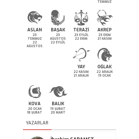
TEMMUZ
ASLAN
BAŞAK
TERAZİ
AKREP
23
23
23 EYLÜL
23 EKİM
TEMMUZ
AĞUSTOS
22 EKİM
21 KASIM
22
22 EYLÜL
AĞUSTOS
YAY
OĞLAK
22 KASIM
22 ARALIK
21 ARALIK
19 OCAK
KOVA
BALIK
20 OCAK
19 ŞUBAT
18 ŞUBAT
20 MART
YAZARLAR