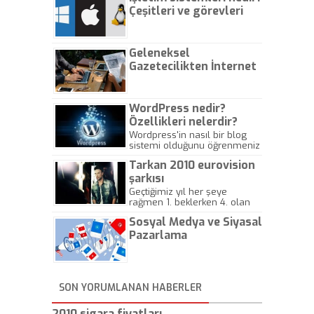
Çeşitleri ve görevleri
nelerdir?
Geleneksel
Gazetecilikten İnternet
Gazeteciliğine!
WordPress nedir?
Özellikleri nelerdir?
Wordpress'in nasıl bir blog
sistemi olduğunu öğrenmeniz
için hazırlanmış bir yazıdır.
Tarkan 2010 eurovision
şarkısı
Geçtiğimiz yıl her şeye
rağmen 1. beklerken 4. olan
hadiseli Türkiye, sadece vücut
Sosyal Medya ve Siyasal
gösterisinin bu yarışmada
önemli olmadığını anlamıştır.
Pazarlama
Bu yıl Megastar Tarkan
geliyor, sahneye!
SON YORUMLANAN HABERLER
2010 sigara fiyatları