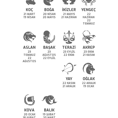
KOÇ
BOĞA
İKİZLER
YENGEÇ
21 MART
20 NİSAN
21 MAYIS
22
19 NİSAN
20 MAYIS
21 HAZİRAN
HAZİRAN
22
TEMMUZ
ASLAN
BAŞAK
TERAZİ
AKREP
23
23
23 EYLÜL
23 EKİM
TEMMUZ
AĞUSTOS
22 EKİM
21 KASIM
22
22 EYLÜL
AĞUSTOS
YAY
OĞLAK
22 KASIM
22 ARALIK
21 ARALIK
19 OCAK
KOVA
BALIK
20 OCAK
19 ŞUBAT
18 ŞUBAT
20 MART