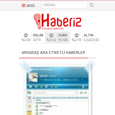
MENÜ
DOLAR
EURO
ALTIN
%0,18
47,711
%0,32
55,188
%2,59
6.660,545
ARKADAŞ ARA ETIKETLI HABERLER