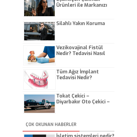
Ürünleri ile Markanızı
Günlük Hayatta Öne
Çıkarın
Silahlı Yakın Koruma
Vezikovajinal Fistül
Nedir? Tedavisi Nasıl
Olur?
Tüm Ağız İmplant
Tedavisi Nedir?
Tokat Çekici –
Diyarbakır Oto Çekici –
İstanbul Oto Çekici
ÇOK OKUNAN HABERLER
İşletim sistemleri nedir?