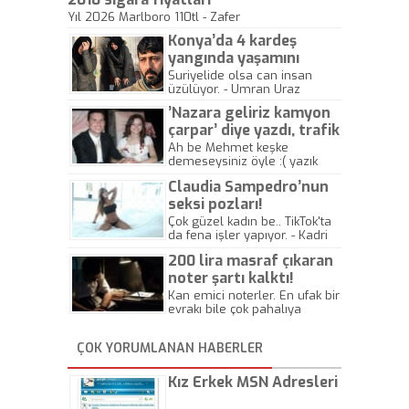
Yıl 2026 Marlboro 110tl - Zafer
Konya’da 4 kardeş
yangında yaşamını
yitirdi
Suriyelide olsa can insan
üzülüyor. - Umran Uraz
’Nazara geliriz kamyon
çarpar’ diye yazdı, trafik
kazasında öldü!
Ah be Mehmet keşke
demeseysiniz öyle :( yazık
canlara.... - Abdullah Kadir
Claudia Sampedro’nun
seksi pozları!
Çok güzel kadın be.. TikTok'ta
da fena işler yapıyor. - Kadri
Beylik
200 lira masraf çıkaran
noter şartı kalktı!
Kan emici noterler. En ufak bir
evrakı bile çok pahalıya
yapıyorlar. Allah ellerine
düşürmesin. Çok paranızı
ÇOK YORUMLANAN HABERLER
kaptırıyorsunuz. - Kayhan
Gezenti
Kız Erkek MSN Adresleri