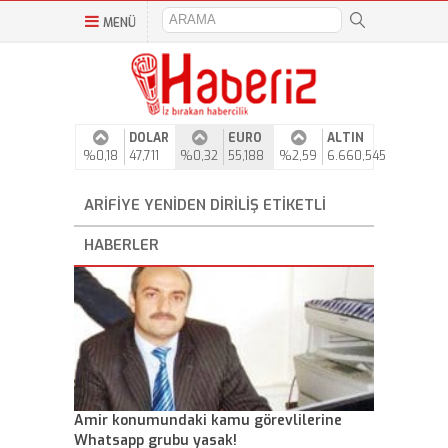
MENÜ
DOLAR
EURO
ALTIN
%0,18
47,711
%0,32
55,188
%2,59
6.660,545
ARIFIYE YENIDEN DIRILIŞ ETIKETLI
HABERLER
Amir konumundaki kamu görevlilerine
Whatsapp grubu yasak!