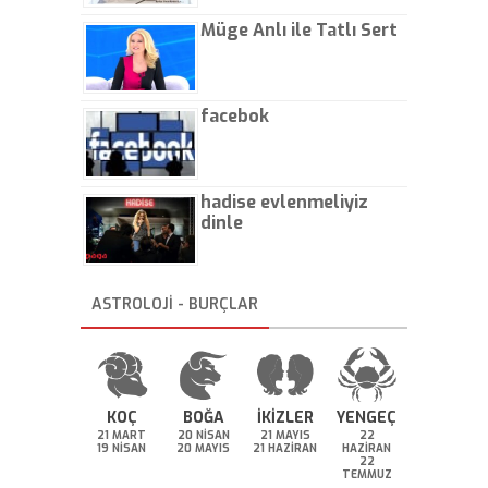
Müge Anlı ile Tatlı Sert
facebok
hadise evlenmeliyiz
dinle
ASTROLOJİ - BURÇLAR
KOÇ
BOĞA
İKİZLER
YENGEÇ
21 MART
20 NİSAN
21 MAYIS
22
19 NİSAN
20 MAYIS
21 HAZİRAN
HAZİRAN
22
TEMMUZ