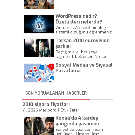
Gazeteciliğine!
WordPress nedir?
Özellikleri nelerdir?
Wordpress'in nasıl bir blog
sistemi olduğunu öğrenmeniz
için hazırlanmış bir yazıdır.
Tarkan 2010 eurovision
şarkısı
Geçtiğimiz yıl her şeye
rağmen 1. beklerken 4. olan
hadiseli Türkiye, sadece vücut
Sosyal Medya ve Siyasal
gösterisinin bu yarışmada
önemli olmadığını anlamıştır.
Pazarlama
Bu yıl Megastar Tarkan
geliyor, sahneye!
SON YORUMLANAN HABERLER
2010 sigara fiyatları
Yıl 2026 Marlboro 110tl - Zafer
Konya’da 4 kardeş
yangında yaşamını
yitirdi
Suriyelide olsa can insan
üzülüyor. - Umran Uraz