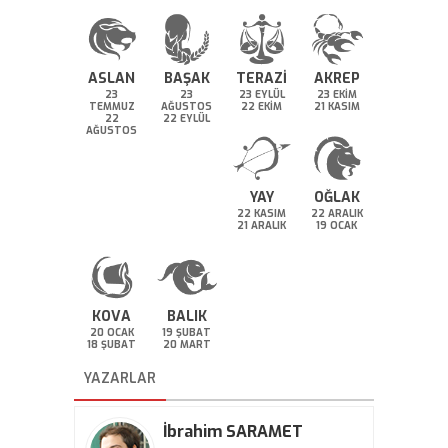
ASLAN
BAŞAK
TERAZİ
AKREP
23
23
23 EYLÜL
23 EKİM
TEMMUZ
AĞUSTOS
22 EKİM
21 KASIM
22
22 EYLÜL
AĞUSTOS
YAY
OĞLAK
22 KASIM
22 ARALIK
21 ARALIK
19 OCAK
KOVA
BALIK
20 OCAK
19 ŞUBAT
18 ŞUBAT
20 MART
YAZARLAR
İbrahim SARAMET