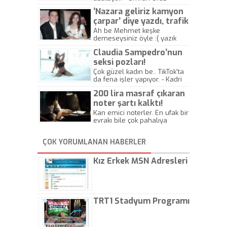
’Nazara geliriz kamyon
çarpar’ diye yazdı, trafik
kazasında öldü!
Ah be Mehmet keşke
demeseysiniz öyle :( yazık
canlara.... - Abdullah Kadir
Claudia Sampedro’nun
seksi pozları!
Çok güzel kadın be.. TikTok'ta
da fena işler yapıyor. - Kadri
Beylik
200 lira masraf çıkaran
noter şartı kalktı!
Kan emici noterler. En ufak bir
evrakı bile çok pahalıya
yapıyorlar. Allah ellerine
düşürmesin. Çok paranızı
ÇOK YORUMLANAN HABERLER
kaptırıyorsunuz. - Kayhan
Gezenti
Kız Erkek MSN Adresleri
TRT1 Stadyum Programı