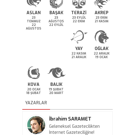
ASLAN
BAŞAK
TERAZİ
AKREP
23
23
23 EYLÜL
23 EKİM
TEMMUZ
AĞUSTOS
22 EKİM
21 KASIM
22
22 EYLÜL
AĞUSTOS
YAY
OĞLAK
22 KASIM
22 ARALIK
21 ARALIK
19 OCAK
KOVA
BALIK
20 OCAK
19 ŞUBAT
18 ŞUBAT
20 MART
YAZARLAR
İbrahim SARAMET
Geleneksel Gazetecilikten
İnternet Gazeteciliğine!