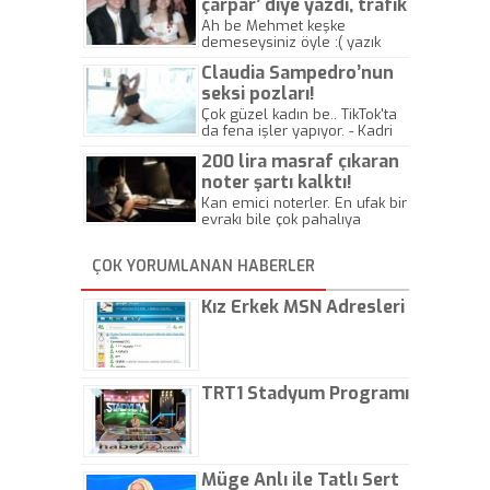
çarpar’ diye yazdı, trafik
kazasında öldü!
Ah be Mehmet keşke
demeseysiniz öyle :( yazık
canlara.... - Abdullah Kadir
Claudia Sampedro’nun
seksi pozları!
Çok güzel kadın be.. TikTok'ta
da fena işler yapıyor. - Kadri
Beylik
200 lira masraf çıkaran
noter şartı kalktı!
Kan emici noterler. En ufak bir
evrakı bile çok pahalıya
yapıyorlar. Allah ellerine
düşürmesin. Çok paranızı
ÇOK YORUMLANAN HABERLER
kaptırıyorsunuz. - Kayhan
Gezenti
Kız Erkek MSN Adresleri
TRT1 Stadyum Programı
Müge Anlı ile Tatlı Sert