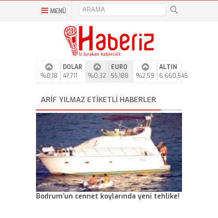
MENÜ
DOLAR
EURO
ALTIN
%0,18
47,711
%0,32
55,188
%2,59
6.660,545
ARIF YILMAZ ETIKETLI HABERLER
Bodrum’un cennet koylarında yeni tehlike!