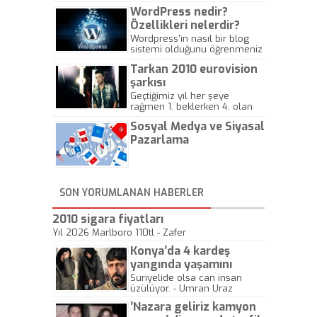
WordPress nedir?
Özellikleri nelerdir?
Wordpress'in nasıl bir blog
sistemi olduğunu öğrenmeniz
için hazırlanmış bir yazıdır.
Tarkan 2010 eurovision
şarkısı
Geçtiğimiz yıl her şeye
rağmen 1. beklerken 4. olan
hadiseli Türkiye, sadece vücut
Sosyal Medya ve Siyasal
gösterisinin bu yarışmada
önemli olmadığını anlamıştır.
Pazarlama
Bu yıl Megastar Tarkan
geliyor, sahneye!
SON YORUMLANAN HABERLER
2010 sigara fiyatları
Yıl 2026 Marlboro 110tl - Zafer
Konya’da 4 kardeş
yangında yaşamını
yitirdi
Suriyelide olsa can insan
üzülüyor. - Umran Uraz
’Nazara geliriz kamyon