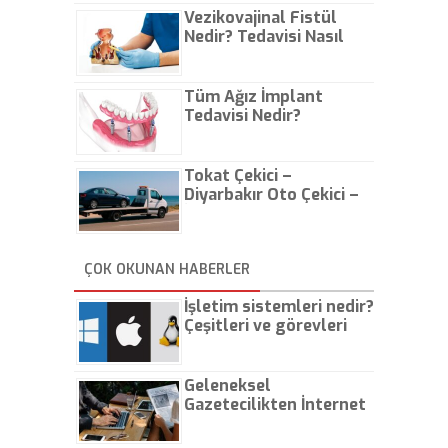
Vezikovajinal Fistül
Nedir? Tedavisi Nasıl
Olur?
Tüm Ağız İmplant
Tedavisi Nedir?
Tokat Çekici –
Diyarbakır Oto Çekici –
İstanbul Oto Çekici
ÇOK OKUNAN HABERLER
İşletim sistemleri nedir?
Çeşitleri ve görevleri
nelerdir?
Geleneksel
Gazetecilikten İnternet
Gazeteciliğine!