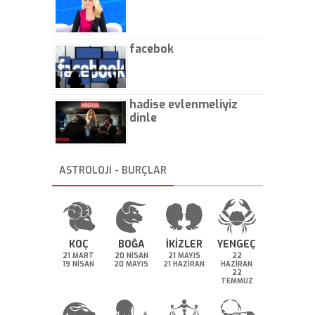
facebok
hadise evlenmeliyiz
dinle
ASTROLOJİ - BURÇLAR
KOÇ
BOĞA
İKİZLER
YENGEÇ
21 MART
20 NİSAN
21 MAYIS
22
19 NİSAN
20 MAYIS
21 HAZİRAN
HAZİRAN
22
TEMMUZ